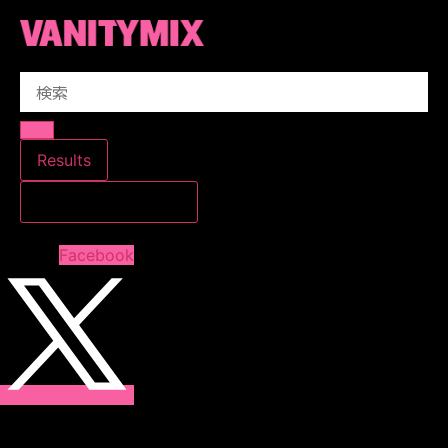
コ
ン
テ
Search
ン
...
ツ
に
ス
Results
キ
すべての結果を見る
ッ
プ
Facebook