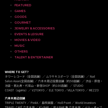
FEATURED
GAMES
GOODS
GOURMET
JEWELRY & ACCESSORIES
EVENTS & LEISURE
MOVIES & VIDEO
MUSIC
OTHERS
TALENT & ENTERTAINER
WHERE TO GET?
タワーレコード（全国店舗）／ ムラサキスポーツ（全国店舗）／ Nail
Salon Asian(全国店舗) ／ 六本木周辺設置店舗（約50店舗）／ 渋谷・原宿・
池袋・恵比寿・代官山・新宿SHOP（約100店舗）／ STUDIO
COAST（ageHa）／ V2TOKYO ／ ELE TOKYO ／VILLA TOKYO ／ MEZZO
六本木周辺店舗
TRIPLE TWENTY ／ PinkX／ 島唄楽園 ／ Holl Point ／ World Investors
TRAVEL CAFÉ 六本木店 ／ K’s BAR ／ 炭火BAR 集 六本木店 ／ ベル・オーブ