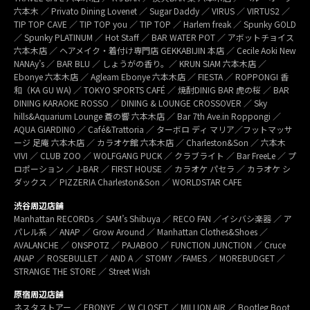
六本木 ／ Privato Dining Lovenet ／ Sugar Daddy ／ VIRUS ／ VIRTUS2 ／
TIP TOP CAVE ／ TIP TOP you ／ TIP TOP ／ Harlem freak ／ Spunky GOLD
／ Spunky PLATINUM ／ Hot Staff ／ BAR WATER POT ／ アボットチョイス
六本木店 ／ ヘアメイク・着付け専門店 GEKKABIJIN 本店 ／ Cecile Aoki New
NANAy’s ／ BAR BLU ／ しょうがの香り。／ KRUN SIAM 六本木店 ／
Ebonye 六本木店 ／ Agleam Ebonye 六本木店 ／ FIESTA ／ ROPPONGI 香
和（KA GU WA) ／ TOKYO SPORTS CAFÉ ／ 焼酎DINIG BAR 虎の桜 ／ BAR
DINING KARAOKE ROSSO ／ DINING & LOUNGE CROSSOVER ／ Sky
hills&Aquarium Lounge 蒼の響 六本木店 ／ Bar 7th Ave.in Roppongi ／
AQUA GIARDINO ／ Café&Trattoria ／ ターボロ ディ マリア／フットマッサ
ージ 足庵 六本木店 ／ カラオケ館 六本木店 ／ Charleston&Son ／ 六本木
VIVI ／ CLUB ZOO ／ WOLFGANG PUCK ／ クラブライト ／ Bar FreeLe ／ プ
ロポーション ／ J-BAR ／ FIRST HOUSE ／ カラオケ パセラ ／ カラオケ シ
ダックス ／ PIZZERIA Charleston&Son ／ WORLDSTAR CAFE
渋谷周辺店舗
Manhattan RECORDs ／ SAM’s Shibuya ／ RECO FAN ／イシバシ楽器 ／ ア
パレル系 ／ ANAP ／ Grow Around ／ Manhattan Clothes&Shoes ／
AVALANCHE ／ ONSPOTZ ／ PAJABOO ／ FUNCTION JUNCTION ／ Cruce
ANAP ／ ROSEBULLET ／ AND A ／ STOMY ／FAMES ／ MOREBUDGET ／
STRANGE THE STORE ／ Street Wish
原宿周辺店舗
ネスタストアー ／ EBONYE ／ W CLOSET ／ MILLION AIR ／ Bootleg Boot