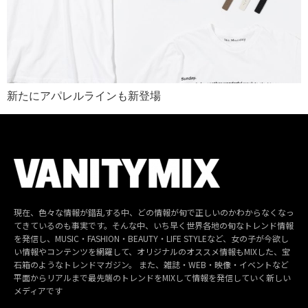
新たにアパレルラインも新登場
現在、色々な情報が錯乱する中、どの情報が旬で正しいのかわからなくなっ
てきているのも事実です。そんな中、いち早く世界各地の旬なトレンド情報
を発信し、MUSIC・FASHION・BEAUTY・LIFE STYLEなど、女の子が今欲し
い情報やコンテンツを網羅して、オリジナルのオススメ情報もMIXした、宝
石箱のようなトレンドマガジン。 また、雑誌・WEB・映像・イベントなど
平面からリアルまで最先端のトレンドをMIXして情報を発信していく新しい
メディアです