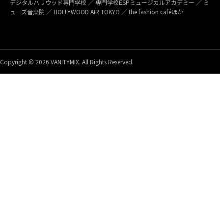
デジタルハリウッド専門学校 ／ 専門学校ESPミュージカルアカデミー ／ ミ
ューズ音楽院 ／ HOLLYWOOD AIR TOKYO ／ the fashion caféほか
Copyright © 2026 VANITYMIX. All Rights Reserved.