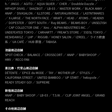
h／ JINGO ／ AGITO ／ AQUA SILVER ／ CHER ／ Doubble Dazzle ／
HIPHOP DIVAS ／ SHAZBOT ／ LB-03 ／ MASTER WORK ／ BLACK ANNY ／
ANAP ／ DIVASALON ／ ILLSTORE ／ NATURALVINTAGE ／ LASTNTIMARES
／ X-LARGE ／ THE NORTH FACE ／ KRAFT ／ HEAD ／ ATOMS ／ HEAD69
／ DOPESTER ／ DEPT SOUTH ／ Ray BEAMS ／ BEAMS BOY ／ UNSELTISH
／ CAP COLLECTOR ONE ／ Xinc ／ ALPHA INDUSTRIES INC. ／
UNDEFEATED TOKYO ／ CARHARTT ／ FREAK’S STORE ／ 55DSL TOKYO ／
HESHDAWGZ ／ LHP ／ RIGGIB／ HONEY SALON ／ IZREEL ／ ライカ飲食
系 ／ UA CAFÉ ／ HUB 原宿 ／ TABASA
池袋周辺店舗
SPOT CHECK ／ BALANCE ／ CROSSCORT ／ ANAP ／ BABYSHOOP ／
HMV ／ RECO FAN
恵比寿・代官山周辺店舗
DÉTENTE ／ EPICE du MODE ／ TAY ／ MOTHER LIP ／ STYLES ／
CALIFORNIA STREET ／ UNITED BAMBOO ／ UP START ／ heliopole ／
READY STEADY GO! ／ SUPREME
新宿周辺店舗
ANAP ／ BABY SHOOP ／ LB-03 ／ T.S.W. ／ CLIP JOINT ANGEL ／ GRAND
REACH
その他周辺店舗