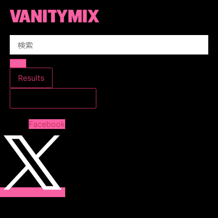
コ
ン
テ
Search
ン
...
ツ
に
ス
Results
キ
すべての結果を見る
ッ
プ
Facebook