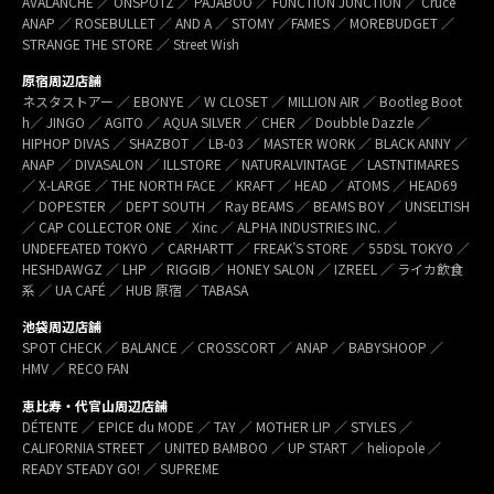
AVALANCHE ／ ONSPOTZ ／ PAJABOO ／ FUNCTION JUNCTION ／ Cruce
ANAP ／ ROSEBULLET ／ AND A ／ STOMY ／FAMES ／ MOREBUDGET ／
STRANGE THE STORE ／ Street Wish
原宿周辺店舗
ネスタストアー ／ EBONYE ／ W CLOSET ／ MILLION AIR ／ Bootleg Boot
h／ JINGO ／ AGITO ／ AQUA SILVER ／ CHER ／ Doubble Dazzle ／
HIPHOP DIVAS ／ SHAZBOT ／ LB-03 ／ MASTER WORK ／ BLACK ANNY ／
ANAP ／ DIVASALON ／ ILLSTORE ／ NATURALVINTAGE ／ LASTNTIMARES
／ X-LARGE ／ THE NORTH FACE ／ KRAFT ／ HEAD ／ ATOMS ／ HEAD69
／ DOPESTER ／ DEPT SOUTH ／ Ray BEAMS ／ BEAMS BOY ／ UNSELTISH
／ CAP COLLECTOR ONE ／ Xinc ／ ALPHA INDUSTRIES INC. ／
UNDEFEATED TOKYO ／ CARHARTT ／ FREAK’S STORE ／ 55DSL TOKYO ／
HESHDAWGZ ／ LHP ／ RIGGIB／ HONEY SALON ／ IZREEL ／ ライカ飲食
系 ／ UA CAFÉ ／ HUB 原宿 ／ TABASA
池袋周辺店舗
SPOT CHECK ／ BALANCE ／ CROSSCORT ／ ANAP ／ BABYSHOOP ／
HMV ／ RECO FAN
恵比寿・代官山周辺店舗
DÉTENTE ／ EPICE du MODE ／ TAY ／ MOTHER LIP ／ STYLES ／
CALIFORNIA STREET ／ UNITED BAMBOO ／ UP START ／ heliopole ／
READY STEADY GO! ／ SUPREME