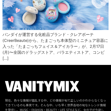
バンダイが運営する化粧品ブランド・クレアボーテ
(CreerBeaute)から、たまごっち本体型のミニチュア容器に
入った「たまごっちフェイス＆アイカラー」が、2月17日
(月)〜全国のドラッグストア、バラエティストア、コンビ
[…]
現在、色々な情報が錯乱する中、どの情報が旬で正しいのかわからなくなっ
てきているのも事実です。そんな中、いち早く世界各地の旬なトレンド情報
を発信し、MUSIC・FASHION・BEAUTY・LIFE STYLEなど、女の子が今欲し