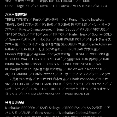
池袋・恵比寿・代官山・新宿SHOP（約100店舗）／ STUDIO
COAST（ageHa）／ V2TOKYO ／ ELE TOKYO ／VILLA TOKYO ／ MEZZO
六本木周辺店舗
TRIPLE TWENTY ／ PinkX／ 島唄楽園 ／ Holl Point ／ World Investors
TRAVEL CAFÉ 六本木店 ／ K’s BAR ／ 炭火BAR 集 六本木店 ／ ベル・オーブ
六本木 ／ Privato Dining Lovenet ／ Sugar Daddy ／ VIRUS ／ VIRTUS2 ／
TIP TOP CAVE ／ TIP TOP you ／ TIP TOP ／ Harlem freak ／ Spunky GOLD
／ Spunky PLATINUM ／ Hot Staff ／ BAR WATER POT ／ アボットチョイス
六本木店 ／ ヘアメイク・着付け専門店 GEKKABIJIN 本店 ／ Cecile Aoki New
NANAy’s ／ BAR BLU ／ しょうがの香り。／ KRUN SIAM 六本木店 ／
Ebonye 六本木店 ／ Agleam Ebonye 六本木店 ／ FIESTA ／ ROPPONGI 香
和（KA GU WA) ／ TOKYO SPORTS CAFÉ ／ 焼酎DINIG BAR 虎の桜 ／ BAR
DINING KARAOKE ROSSO ／ DINING & LOUNGE CROSSOVER ／ Sky
hills&Aquarium Lounge 蒼の響 六本木店 ／ Bar 7th Ave.in Roppongi ／
AQUA GIARDINO ／ Café&Trattoria ／ ターボロ ディ マリア／フットマッサ
ージ 足庵 六本木店 ／ カラオケ館 六本木店 ／ Charleston&Son ／ 六本木
VIVI ／ CLUB ZOO ／ WOLFGANG PUCK ／ クラブライト ／ Bar FreeLe ／ プ
ロポーション ／ J-BAR ／ FIRST HOUSE ／ カラオケ パセラ ／ カラオケ シ
ダックス ／ PIZZERIA Charleston&Son ／ WORLDSTAR CAFE
渋谷周辺店舗
Manhattan RECORDs ／ SAM’s Shibuya ／ RECO FAN ／イシバシ楽器 ／ ア
パレル系 ／ ANAP ／ Grow Around ／ Manhattan Clothes&Shoes ／