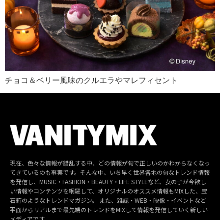
チョコ＆ベリー風味のクルエラやマレフィセント
現在、色々な情報が錯乱する中、どの情報が旬で正しいのかわからなくなっ
てきているのも事実です。そんな中、いち早く世界各地の旬なトレンド情報
を発信し、MUSIC・FASHION・BEAUTY・LIFE STYLEなど、女の子が今欲し
い情報やコンテンツを網羅して、オリジナルのオススメ情報もMIXした、宝
石箱のようなトレンドマガジン。 また、雑誌・WEB・映像・イベントなど
平面からリアルまで最先端のトレンドをMIXして情報を発信していく新しい
メディアです