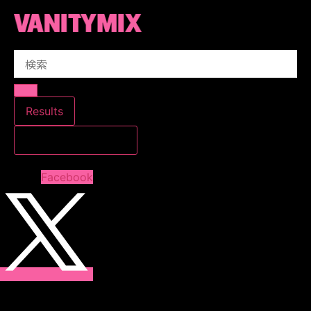
コ
ン
テ
Search
ン
...
ツ
に
ス
Results
キ
すべての結果を見る
ッ
プ
Facebook