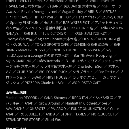
TRIPLE TWENTY ／ PinkX／ 島唄楽園 ／ Holl Point ／ World Investors
TRAVEL CAFÉ 六本木店 ／ K’s BAR ／ 炭火BAR 集 六本木店 ／ ベル・オーブ
六本木 ／ Privato Dining Lovenet ／ Sugar Daddy ／ VIRUS ／ VIRTUS2 ／
TIP TOP CAVE ／ TIP TOP you ／ TIP TOP ／ Harlem freak ／ Spunky GOLD
／ Spunky PLATINUM ／ Hot Staff ／ BAR WATER POT ／ アボットチョイス
六本木店 ／ ヘアメイク・着付け専門店 GEKKABIJIN 本店 ／ Cecile Aoki New
NANAy’s ／ BAR BLU ／ しょうがの香り。／ KRUN SIAM 六本木店 ／
Ebonye 六本木店 ／ Agleam Ebonye 六本木店 ／ FIESTA ／ ROPPONGI 香
和（KA GU WA) ／ TOKYO SPORTS CAFÉ ／ 焼酎DINIG BAR 虎の桜 ／ BAR
DINING KARAOKE ROSSO ／ DINING & LOUNGE CROSSOVER ／ Sky
hills&Aquarium Lounge 蒼の響 六本木店 ／ Bar 7th Ave.in Roppongi ／
AQUA GIARDINO ／ Café&Trattoria ／ ターボロ ディ マリア／フットマッサ
ージ 足庵 六本木店 ／ カラオケ館 六本木店 ／ Charleston&Son ／ 六本木
VIVI ／ CLUB ZOO ／ WOLFGANG PUCK ／ クラブライト ／ Bar FreeLe ／ プ
ロポーション ／ J-BAR ／ FIRST HOUSE ／ カラオケ パセラ ／ カラオケ シ
ダックス ／ PIZZERIA Charleston&Son ／ WORLDSTAR CAFE
渋谷周辺店舗
Manhattan RECORDs ／ SAM’s Shibuya ／ RECO FAN ／イシバシ楽器 ／ ア
パレル系 ／ ANAP ／ Grow Around ／ Manhattan Clothes&Shoes ／
AVALANCHE ／ ONSPOTZ ／ PAJABOO ／ FUNCTION JUNCTION ／ Cruce
ANAP ／ ROSEBULLET ／ AND A ／ STOMY ／FAMES ／ MOREBUDGET ／
STRANGE THE STORE ／ Street Wish
原宿周辺店舗