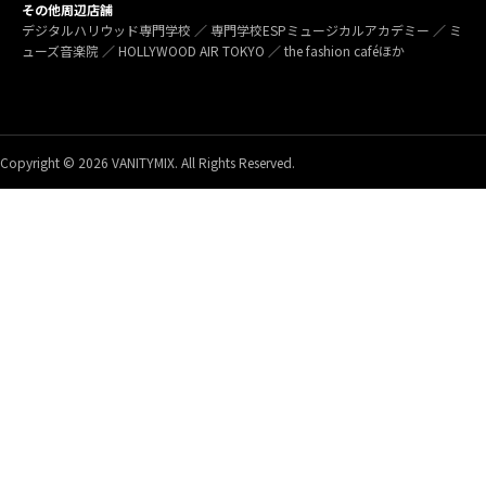
その他周辺店舗
デジタルハリウッド専門学校 ／ 専門学校ESPミュージカルアカデミー ／ ミ
ューズ音楽院 ／ HOLLYWOOD AIR TOKYO ／ the fashion caféほか
Copyright © 2026 VANITYMIX. All Rights Reserved.