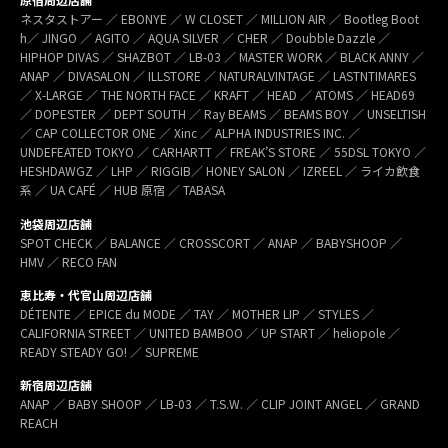
ネスタストアー ／ EBONYE ／ W CLOSET ／ MILLION AIR ／ Bootleg Boot
h／ JINGO ／ AGITO ／ AQUA SILVER ／ CHER ／ Doubble Dazzle ／
HIPHOP DIVAS ／ SHAZBOT ／ LB-03 ／ MASTER WORK ／ BLACK ANNY ／
ANAP ／ DIVASALON ／ ILLSTORE ／ NATURALVINTAGE ／ LASTNTIMARES
／ X-LARGE ／ THE NORTH FACE ／ KRAFT ／ HEAD ／ ATOMS ／ HEAD69
／ DOPESTER ／ DEPT SOUTH ／ Ray BEAMS ／ BEAMS BOY ／ UNSELTISH
／ CAP COLLECTOR ONE ／ Xinc ／ ALPHA INDUSTRIES INC. ／
UNDEFEATED TOKYO ／ CARHARTT ／ FREAK’S STORE ／ 55DSL TOKYO ／
HESHDAWGZ ／ LHP ／ RIGGIB／ HONEY SALON ／ IZREEL ／ ライカ飲食
系 ／ UA CAFÉ ／ HUB 原宿 ／ TABASA
池袋周辺店舗
SPOT CHECK ／ BALANCE ／ CROSSCORT ／ ANAP ／ BABYSHOOP ／
HMV ／ RECO FAN
恵比寿・代官山周辺店舗
DÉTENTE ／ EPICE du MODE ／ TAY ／ MOTHER LIP ／ STYLES ／
CALIFORNIA STREET ／ UNITED BAMBOO ／ UP START ／ heliopole ／
READY STEADY GO! ／ SUPREME
新宿周辺店舗
ANAP ／ BABY SHOOP ／ LB-03 ／ T.S.W. ／ CLIP JOINT ANGEL ／ GRAND
REACH