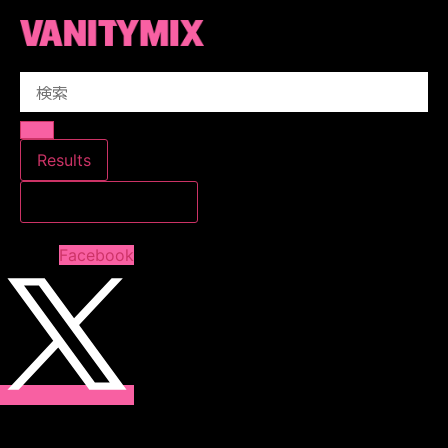
コ
ン
テ
Search
ン
...
ツ
に
ス
Results
キ
すべての結果を見る
ッ
プ
Facebook