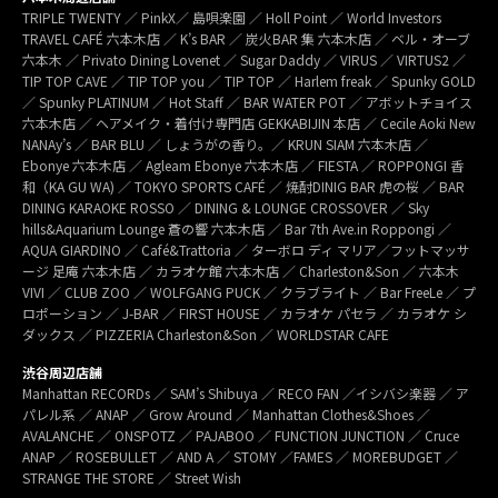
TRIPLE TWENTY ／ PinkX／ 島唄楽園 ／ Holl Point ／ World Investors
TRAVEL CAFÉ 六本木店 ／ K’s BAR ／ 炭火BAR 集 六本木店 ／ ベル・オーブ
六本木 ／ Privato Dining Lovenet ／ Sugar Daddy ／ VIRUS ／ VIRTUS2 ／
TIP TOP CAVE ／ TIP TOP you ／ TIP TOP ／ Harlem freak ／ Spunky GOLD
／ Spunky PLATINUM ／ Hot Staff ／ BAR WATER POT ／ アボットチョイス
六本木店 ／ ヘアメイク・着付け専門店 GEKKABIJIN 本店 ／ Cecile Aoki New
NANAy’s ／ BAR BLU ／ しょうがの香り。／ KRUN SIAM 六本木店 ／
Ebonye 六本木店 ／ Agleam Ebonye 六本木店 ／ FIESTA ／ ROPPONGI 香
和（KA GU WA) ／ TOKYO SPORTS CAFÉ ／ 焼酎DINIG BAR 虎の桜 ／ BAR
DINING KARAOKE ROSSO ／ DINING & LOUNGE CROSSOVER ／ Sky
hills&Aquarium Lounge 蒼の響 六本木店 ／ Bar 7th Ave.in Roppongi ／
AQUA GIARDINO ／ Café&Trattoria ／ ターボロ ディ マリア／フットマッサ
ージ 足庵 六本木店 ／ カラオケ館 六本木店 ／ Charleston&Son ／ 六本木
VIVI ／ CLUB ZOO ／ WOLFGANG PUCK ／ クラブライト ／ Bar FreeLe ／ プ
ロポーション ／ J-BAR ／ FIRST HOUSE ／ カラオケ パセラ ／ カラオケ シ
ダックス ／ PIZZERIA Charleston&Son ／ WORLDSTAR CAFE
渋谷周辺店舗
Manhattan RECORDs ／ SAM’s Shibuya ／ RECO FAN ／イシバシ楽器 ／ ア
パレル系 ／ ANAP ／ Grow Around ／ Manhattan Clothes&Shoes ／
AVALANCHE ／ ONSPOTZ ／ PAJABOO ／ FUNCTION JUNCTION ／ Cruce
ANAP ／ ROSEBULLET ／ AND A ／ STOMY ／FAMES ／ MOREBUDGET ／
STRANGE THE STORE ／ Street Wish