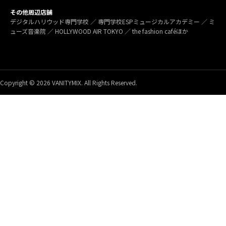
その他周辺店舗
デジタルハリウッド専門学校 ／ 専門学校ESPミュージカルアカデミー ／ ミ
ューズ音楽院 ／ HOLLYWOOD AIR TOKYO ／ the fashion caféほか
Copyright © 2026 VANITYMIX. All Rights Reserved.