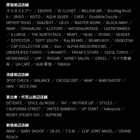
原宿周辺店舗
ネスタストアー ／ EBONYE ／ W CLOSET ／ MILLION AIR ／ Bootleg Boot
h／ JINGO ／ AGITO ／ AQUA SILVER ／ CHER ／ Doubble Dazzle ／
HIPHOP DIVAS ／ SHAZBOT ／ LB-03 ／ MASTER WORK ／ BLACK ANNY ／
ANAP ／ DIVASALON ／ ILLSTORE ／ NATURALVINTAGE ／ LASTNTIMARES
／ X-LARGE ／ THE NORTH FACE ／ KRAFT ／ HEAD ／ ATOMS ／ HEAD69
／ DOPESTER ／ DEPT SOUTH ／ Ray BEAMS ／ BEAMS BOY ／ UNSELTISH
／ CAP COLLECTOR ONE ／ Xinc ／ ALPHA INDUSTRIES INC. ／
UNDEFEATED TOKYO ／ CARHARTT ／ FREAK’S STORE ／ 55DSL TOKYO ／
HESHDAWGZ ／ LHP ／ RIGGIB／ HONEY SALON ／ IZREEL ／ ライカ飲食
系 ／ UA CAFÉ ／ HUB 原宿 ／ TABASA
池袋周辺店舗
SPOT CHECK ／ BALANCE ／ CROSSCORT ／ ANAP ／ BABYSHOOP ／
HMV ／ RECO FAN
恵比寿・代官山周辺店舗
DÉTENTE ／ EPICE du MODE ／ TAY ／ MOTHER LIP ／ STYLES ／
CALIFORNIA STREET ／ UNITED BAMBOO ／ UP START ／ heliopole ／
READY STEADY GO! ／ SUPREME
新宿周辺店舗
ANAP ／ BABY SHOOP ／ LB-03 ／ T.S.W. ／ CLIP JOINT ANGEL ／ GRAND
REACH