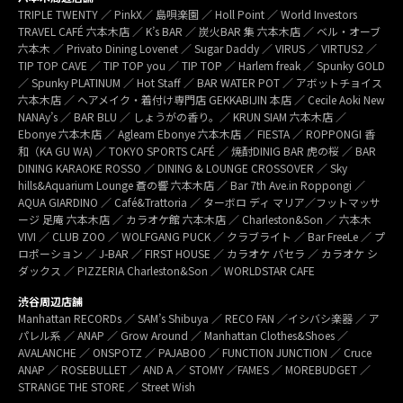
TRIPLE TWENTY ／ PinkX／ 島唄楽園 ／ Holl Point ／ World Investors
TRAVEL CAFÉ 六本木店 ／ K’s BAR ／ 炭火BAR 集 六本木店 ／ ベル・オーブ
六本木 ／ Privato Dining Lovenet ／ Sugar Daddy ／ VIRUS ／ VIRTUS2 ／
TIP TOP CAVE ／ TIP TOP you ／ TIP TOP ／ Harlem freak ／ Spunky GOLD
／ Spunky PLATINUM ／ Hot Staff ／ BAR WATER POT ／ アボットチョイス
六本木店 ／ ヘアメイク・着付け専門店 GEKKABIJIN 本店 ／ Cecile Aoki New
NANAy’s ／ BAR BLU ／ しょうがの香り。／ KRUN SIAM 六本木店 ／
Ebonye 六本木店 ／ Agleam Ebonye 六本木店 ／ FIESTA ／ ROPPONGI 香
和（KA GU WA) ／ TOKYO SPORTS CAFÉ ／ 焼酎DINIG BAR 虎の桜 ／ BAR
DINING KARAOKE ROSSO ／ DINING & LOUNGE CROSSOVER ／ Sky
hills&Aquarium Lounge 蒼の響 六本木店 ／ Bar 7th Ave.in Roppongi ／
AQUA GIARDINO ／ Café&Trattoria ／ ターボロ ディ マリア／フットマッサ
ージ 足庵 六本木店 ／ カラオケ館 六本木店 ／ Charleston&Son ／ 六本木
VIVI ／ CLUB ZOO ／ WOLFGANG PUCK ／ クラブライト ／ Bar FreeLe ／ プ
ロポーション ／ J-BAR ／ FIRST HOUSE ／ カラオケ パセラ ／ カラオケ シ
ダックス ／ PIZZERIA Charleston&Son ／ WORLDSTAR CAFE
渋谷周辺店舗
Manhattan RECORDs ／ SAM’s Shibuya ／ RECO FAN ／イシバシ楽器 ／ ア
パレル系 ／ ANAP ／ Grow Around ／ Manhattan Clothes&Shoes ／
AVALANCHE ／ ONSPOTZ ／ PAJABOO ／ FUNCTION JUNCTION ／ Cruce
ANAP ／ ROSEBULLET ／ AND A ／ STOMY ／FAMES ／ MOREBUDGET ／
STRANGE THE STORE ／ Street Wish