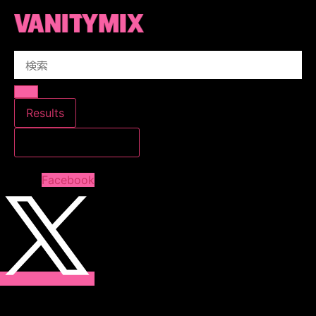
コ
ン
テ
Search
ン
...
ツ
に
ス
Results
キ
すべての結果を見る
ッ
プ
Facebook