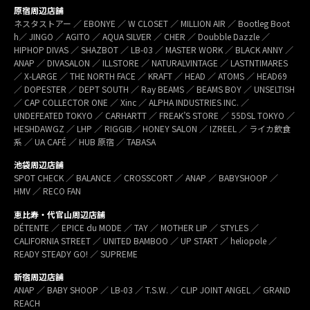
原宿周辺店舗
ネスタストアー ／ EBONYE ／ W CLOSET ／ MILLION AIR ／ Bootleg Boot
h／ JINGO ／ AGITO ／ AQUA SILVER ／ CHER ／ Doubble Dazzle ／
HIPHOP DIVAS ／ SHAZBOT ／ LB-03 ／ MASTER WORK ／ BLACK ANNY ／
ANAP ／ DIVASALON ／ ILLSTORE ／ NATURALVINTAGE ／ LASTNTIMARES
／ X-LARGE ／ THE NORTH FACE ／ KRAFT ／ HEAD ／ ATOMS ／ HEAD69
／ DOPESTER ／ DEPT SOUTH ／ Ray BEAMS ／ BEAMS BOY ／ UNSELTISH
／ CAP COLLECTOR ONE ／ Xinc ／ ALPHA INDUSTRIES INC. ／
UNDEFEATED TOKYO ／ CARHARTT ／ FREAK’S STORE ／ 55DSL TOKYO ／
HESHDAWGZ ／ LHP ／ RIGGIB／ HONEY SALON ／ IZREEL ／ ライカ飲食
系 ／ UA CAFÉ ／ HUB 原宿 ／ TABASA
池袋周辺店舗
SPOT CHECK ／ BALANCE ／ CROSSCORT ／ ANAP ／ BABYSHOOP ／
HMV ／ RECO FAN
恵比寿・代官山周辺店舗
DÉTENTE ／ EPICE du MODE ／ TAY ／ MOTHER LIP ／ STYLES ／
CALIFORNIA STREET ／ UNITED BAMBOO ／ UP START ／ heliopole ／
READY STEADY GO! ／ SUPREME
新宿周辺店舗
ANAP ／ BABY SHOOP ／ LB-03 ／ T.S.W. ／ CLIP JOINT ANGEL ／ GRAND
REACH