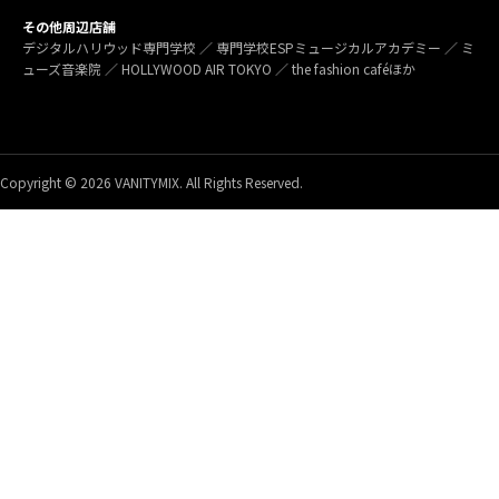
その他周辺店舗
デジタルハリウッド専門学校 ／ 専門学校ESPミュージカルアカデミー ／ ミ
ューズ音楽院 ／ HOLLYWOOD AIR TOKYO ／ the fashion caféほか
Copyright © 2026 VANITYMIX. All Rights Reserved.