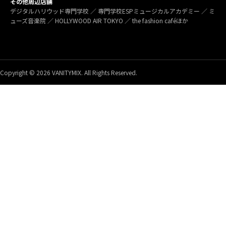
その他周辺店舗
デジタルハリウッド専門学校 ／ 専門学校ESPミュージカルアカデミー ／ ミ
ューズ音楽院 ／ HOLLYWOOD AIR TOKYO ／ the fashion caféほか
Copyright © 2026 VANITYMIX. All Rights Reserved.