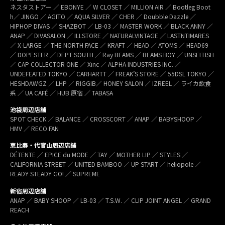
ネスタストアー ／ EBONYE ／ W CLOSET ／ MILLION AIR ／ Bootleg Boot
h／ JINGO ／ AGITO ／ AQUA SILVER ／ CHER ／ Doubble Dazzle ／
HIPHOP DIVAS ／ SHAZBOT ／ LB-03 ／ MASTER WORK ／ BLACK ANNY ／
ANAP ／ DIVASALON ／ ILLSTORE ／ NATURALVINTAGE ／ LASTNTIMARES
／ X-LARGE ／ THE NORTH FACE ／ KRAFT ／ HEAD ／ ATOMS ／ HEAD69
／ DOPESTER ／ DEPT SOUTH ／ Ray BEAMS ／ BEAMS BOY ／ UNSELTISH
／ CAP COLLECTOR ONE ／ Xinc ／ ALPHA INDUSTRIES INC. ／
UNDEFEATED TOKYO ／ CARHARTT ／ FREAK’S STORE ／ 55DSL TOKYO ／
HESHDAWGZ ／ LHP ／ RIGGIB／ HONEY SALON ／ IZREEL ／ ライカ飲食
系 ／ UA CAFÉ ／ HUB 原宿 ／ TABASA
池袋周辺店舗
SPOT CHECK ／ BALANCE ／ CROSSCORT ／ ANAP ／ BABYSHOOP ／
HMV ／ RECO FAN
恵比寿・代官山周辺店舗
DÉTENTE ／ EPICE du MODE ／ TAY ／ MOTHER LIP ／ STYLES ／
CALIFORNIA STREET ／ UNITED BAMBOO ／ UP START ／ heliopole ／
READY STEADY GO! ／ SUPREME
新宿周辺店舗
ANAP ／ BABY SHOOP ／ LB-03 ／ T.S.W. ／ CLIP JOINT ANGEL ／ GRAND
REACH