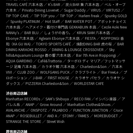
TRAVEL CAFÉ 六本木店 ／ K’s BAR ／ 炭火BAR 集 六本木店 ／ ベル・オーブ
六本木 ／ Privato Dining Lovenet ／ Sugar Daddy ／ VIRUS ／ VIRTUS2 ／
TIP TOP CAVE ／ TIP TOP you ／ TIP TOP ／ Harlem freak ／ Spunky GOLD
／ Spunky PLATINUM ／ Hot Staff ／ BAR WATER POT ／ アボットチョイス
六本木店 ／ ヘアメイク・着付け専門店 GEKKABIJIN 本店 ／ Cecile Aoki New
NANAy’s ／ BAR BLU ／ しょうがの香り。／ KRUN SIAM 六本木店 ／
Ebonye 六本木店 ／ Agleam Ebonye 六本木店 ／ FIESTA ／ ROPPONGI 香
和（KA GU WA) ／ TOKYO SPORTS CAFÉ ／ 焼酎DINIG BAR 虎の桜 ／ BAR
DINING KARAOKE ROSSO ／ DINING & LOUNGE CROSSOVER ／ Sky
hills&Aquarium Lounge 蒼の響 六本木店 ／ Bar 7th Ave.in Roppongi ／
AQUA GIARDINO ／ Café&Trattoria ／ ターボロ ディ マリア／フットマッサ
ージ 足庵 六本木店 ／ カラオケ館 六本木店 ／ Charleston&Son ／ 六本木
VIVI ／ CLUB ZOO ／ WOLFGANG PUCK ／ クラブライト ／ Bar FreeLe ／ プ
ロポーション ／ J-BAR ／ FIRST HOUSE ／ カラオケ パセラ ／ カラオケ シ
ダックス ／ PIZZERIA Charleston&Son ／ WORLDSTAR CAFE
渋谷周辺店舗
Manhattan RECORDs ／ SAM’s Shibuya ／ RECO FAN ／イシバシ楽器 ／ ア
パレル系 ／ ANAP ／ Grow Around ／ Manhattan Clothes&Shoes ／
AVALANCHE ／ ONSPOTZ ／ PAJABOO ／ FUNCTION JUNCTION ／ Cruce
ANAP ／ ROSEBULLET ／ AND A ／ STOMY ／FAMES ／ MOREBUDGET ／
STRANGE THE STORE ／ Street Wish
原宿周辺店舗