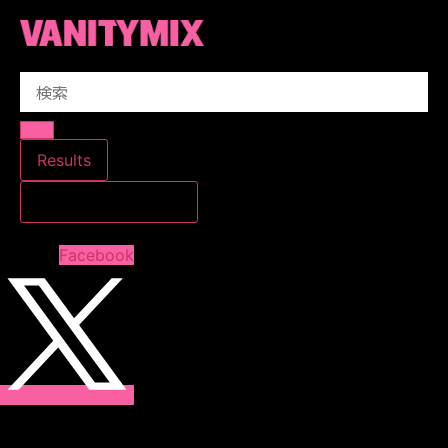
コ
ン
テ
Search
ン
...
ツ
に
ス
Results
キ
すべての結果を見る
ッ
プ
Facebook