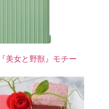
『美女と野獣』モチー