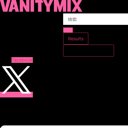
コ
ン
Search
テ
...
ン
ツ
に
Results
ス
すべての結果を見る
キ
ッ
Facebook
プ