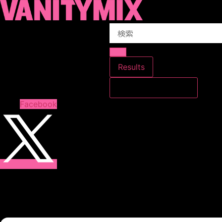
コ
ン
Search
テ
...
ン
ツ
に
Results
ス
すべての結果を見る
キ
ッ
Facebook
プ