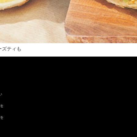
ーズティも
い
ツを
ドを