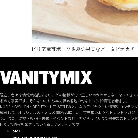
ピリ辛麻辣ポーク＆夏の果実など、タピオカチ
現在、色々な情報が錯乱する中、どの情報が旬で正しいのかわからなくなってきて
るのも事実です。そんな中、いち早く世界各地の旬なトレンド情報を発信し、
MUSIC・FASHION・BEAUTY・LIFE STYLEなど、女の子が今欲しい情報やコンテン
網羅して、オリジナルのオススメ情報もMIXした、宝石箱のようなトレンドマガジ
ン。 また、雑誌・WEB・映像・イベントなど平面からリアルまで最先端のトレン
MIXして情報を発信していく新しいメディアです
ART