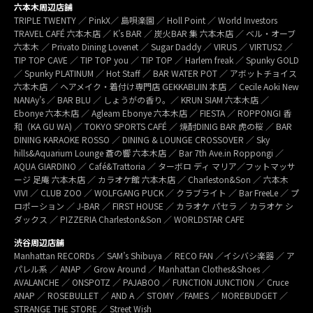
六本木周辺店舗
TRIPLE TWENTY ／ PinkX／ 島唄楽園 ／ Holl Point ／ World Investors
TRAVEL CAFÉ 六本木店 ／ K’s BAR ／ 炭火BAR 集 六本木店 ／ ベル・オーブ
六本木 ／ Privato Dining Lovenet ／ Sugar Daddy ／ VIRUS ／ VIRTUS2 ／
TIP TOP CAVE ／ TIP TOP you ／ TIP TOP ／ Harlem freak ／ Spunky GOLD
／ Spunky PLATINUM ／ Hot Staff ／ BAR WATER POT ／ アボットチョイス
六本木店 ／ ヘアメイク・着付け専門店 GEKKABIJIN 本店 ／ Cecile Aoki New
NANAy’s ／ BAR BLU ／ しょうがの香り。／ KRUN SIAM 六本木店 ／
Ebonye 六本木店 ／ Agleam Ebonye 六本木店 ／ FIESTA ／ ROPPONGI 香
和（KA GU WA) ／ TOKYO SPORTS CAFÉ ／ 焼酎DINIG BAR 虎の桜 ／ BAR
DINING KARAOKE ROSSO ／ DINING & LOUNGE CROSSOVER ／ Sky
hills&Aquarium Lounge 蒼の響 六本木店 ／ Bar 7th Ave.in Roppongi ／
AQUA GIARDINO ／ Café&Trattoria ／ ターボロ ディ マリア／フットマッサ
ージ 足庵 六本木店 ／ カラオケ館 六本木店 ／ Charleston&Son ／ 六本木
VIVI ／ CLUB ZOO ／ WOLFGANG PUCK ／ クラブライト ／ Bar FreeLe ／ プ
ロポーション ／ J-BAR ／ FIRST HOUSE ／ カラオケ パセラ ／ カラオケ シ
ダックス ／ PIZZERIA Charleston&Son ／ WORLDSTAR CAFE
渋谷周辺店舗
Manhattan RECORDs ／ SAM’s Shibuya ／ RECO FAN ／イシバシ楽器 ／ ア
パレル系 ／ ANAP ／ Grow Around ／ Manhattan Clothes&Shoes ／
AVALANCHE ／ ONSPOTZ ／ PAJABOO ／ FUNCTION JUNCTION ／ Cruce
ANAP ／ ROSEBULLET ／ AND A ／ STOMY ／FAMES ／ MOREBUDGET ／
STRANGE THE STORE ／ Street Wish