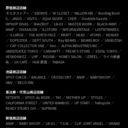
原宿周辺店舗
ネスタストアー ／ EBONYE ／ W CLOSET ／ MILLION AIR ／ Bootleg Boot
h／ JINGO ／ AGITO ／ AQUA SILVER ／ CHER ／ Doubble Dazzle ／
HIPHOP DIVAS ／ SHAZBOT ／ LB-03 ／ MASTER WORK ／ BLACK ANNY ／
ANAP ／ DIVASALON ／ ILLSTORE ／ NATURALVINTAGE ／ LASTNTIMARES
／ X-LARGE ／ THE NORTH FACE ／ KRAFT ／ HEAD ／ ATOMS ／ HEAD69
／ DOPESTER ／ DEPT SOUTH ／ Ray BEAMS ／ BEAMS BOY ／ UNSELTISH
／ CAP COLLECTOR ONE ／ Xinc ／ ALPHA INDUSTRIES INC. ／
UNDEFEATED TOKYO ／ CARHARTT ／ FREAK’S STORE ／ 55DSL TOKYO ／
HESHDAWGZ ／ LHP ／ RIGGIB／ HONEY SALON ／ IZREEL ／ ライカ飲食
系 ／ UA CAFÉ ／ HUB 原宿 ／ TABASA
池袋周辺店舗
SPOT CHECK ／ BALANCE ／ CROSSCORT ／ ANAP ／ BABYSHOOP ／
HMV ／ RECO FAN
恵比寿・代官山周辺店舗
DÉTENTE ／ EPICE du MODE ／ TAY ／ MOTHER LIP ／ STYLES ／
CALIFORNIA STREET ／ UNITED BAMBOO ／ UP START ／ heliopole ／
READY STEADY GO! ／ SUPREME
新宿周辺店舗
ANAP ／ BABY SHOOP ／ LB-03 ／ T.S.W. ／ CLIP JOINT ANGEL ／ GRAND