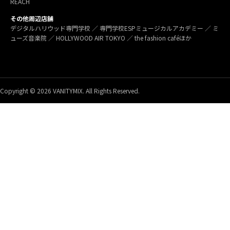
REACH
その他周辺店舗
デジタルハリウッド専門学校 ／ 専門学校ESPミュージカルアカデミー ／ ミ
ューズ音楽院 ／ HOLLYWOOD AIR TOKYO ／ the fashion caféほか
Copyright © 2026 VANITYMIX. All Rights Reserved.