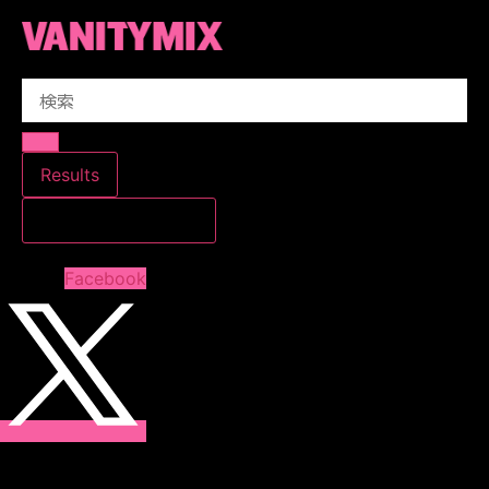
コ
ン
テ
Search
ン
...
ツ
に
ス
Results
キ
すべての結果を見る
ッ
プ
Facebook