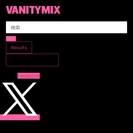
コ
ン
テ
Search
ン
...
ツ
に
ス
Results
キ
すべての結果を見る
ッ
プ
Facebook