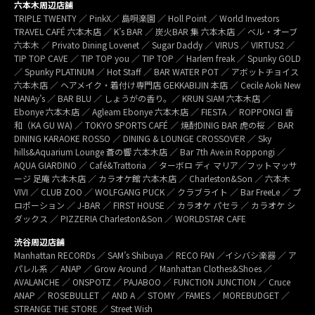
六本木周辺店舗
TRIPLE TWENTY ／ PinkX／ 島唄楽園 ／ Holl Point ／ World Investors
TRAVEL CAFÉ 六本木店 ／ K’s BAR ／ 炭火BAR 集 六本木店 ／ ベル・オーブ
六本木 ／ Privato Dining Lovenet ／ Sugar Daddy ／ VIRUS ／ VIRTUS2 ／
TIP TOP CAVE ／ TIP TOP you ／ TIP TOP ／ Harlem freak ／ Spunky GOLD
／ Spunky PLATINUM ／ Hot Staff ／ BAR WATER POT ／ アボットチョイス
六本木店 ／ ヘアメイク・着付け専門店 GEKKABIJIN 本店 ／ Cecile Aoki New
NANAy’s ／ BAR BLU ／ しょうがの香り。／ KRUN SIAM 六本木店 ／
Ebonye 六本木店 ／ Agleam Ebonye 六本木店 ／ FIESTA ／ ROPPONGI 香
和（KA GU WA) ／ TOKYO SPORTS CAFÉ ／ 焼酎DINIG BAR 虎の桜 ／ BAR
DINING KARAOKE ROSSO ／ DINING & LOUNGE CROSSOVER ／ Sky
hills&Aquarium Lounge 蒼の響 六本木店 ／ Bar 7th Ave.in Roppongi ／
AQUA GIARDINO ／ Café&Trattoria ／ ターボロ ディ マリア／フットマッサ
ージ 足庵 六本木店 ／ カラオケ館 六本木店 ／ Charleston&Son ／ 六本木
VIVI ／ CLUB ZOO ／ WOLFGANG PUCK ／ クラブライト ／ Bar FreeLe ／ プ
ロポーション ／ J-BAR ／ FIRST HOUSE ／ カラオケ パセラ ／ カラオケ シ
ダックス ／ PIZZERIA Charleston&Son ／ WORLDSTAR CAFE
渋谷周辺店舗
Manhattan RECORDs ／ SAM’s Shibuya ／ RECO FAN ／イシバシ楽器 ／ ア
パレル系 ／ ANAP ／ Grow Around ／ Manhattan Clothes&Shoes ／
AVALANCHE ／ ONSPOTZ ／ PAJABOO ／ FUNCTION JUNCTION ／ Cruce
ANAP ／ ROSEBULLET ／ AND A ／ STOMY ／FAMES ／ MOREBUDGET ／
STRANGE THE STORE ／ Street Wish