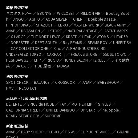
原宿周辺店舗
ネスタストアー ／ EBONYE ／ W CLOSET ／ MILLION AIR ／ Bootleg Boot
h／ JINGO ／ AGITO ／ AQUA SILVER ／ CHER ／ Doubble Dazzle ／
HIPHOP DIVAS ／ SHAZBOT ／ LB-03 ／ MASTER WORK ／ BLACK ANNY ／
ANAP ／ DIVASALON ／ ILLSTORE ／ NATURALVINTAGE ／ LASTNTIMARES
／ X-LARGE ／ THE NORTH FACE ／ KRAFT ／ HEAD ／ ATOMS ／ HEAD69
／ DOPESTER ／ DEPT SOUTH ／ Ray BEAMS ／ BEAMS BOY ／ UNSELTISH
／ CAP COLLECTOR ONE ／ Xinc ／ ALPHA INDUSTRIES INC. ／
UNDEFEATED TOKYO ／ CARHARTT ／ FREAK’S STORE ／ 55DSL TOKYO ／
HESHDAWGZ ／ LHP ／ RIGGIB／ HONEY SALON ／ IZREEL ／ ライカ飲食
系 ／ UA CAFÉ ／ HUB 原宿 ／ TABASA
池袋周辺店舗
SPOT CHECK ／ BALANCE ／ CROSSCORT ／ ANAP ／ BABYSHOOP ／
HMV ／ RECO FAN
恵比寿・代官山周辺店舗
DÉTENTE ／ EPICE du MODE ／ TAY ／ MOTHER LIP ／ STYLES ／
CALIFORNIA STREET ／ UNITED BAMBOO ／ UP START ／ heliopole ／
READY STEADY GO! ／ SUPREME
新宿周辺店舗
ANAP ／ BABY SHOOP ／ LB-03 ／ T.S.W. ／ CLIP JOINT ANGEL ／ GRAND
REACH