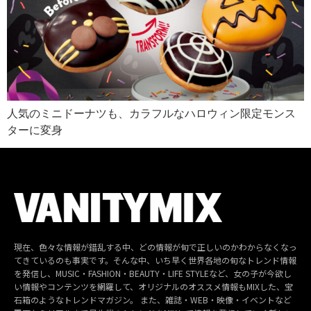
人気のミニドーナツも、カラフルなハロウィン限定モンス
ターに変身
現在、色々な情報が錯乱する中、どの情報が旬で正しいのかわからなくなっ
てきているのも事実です。そんな中、いち早く世界各地の旬なトレンド情報
を発信し、MUSIC・FASHION・BEAUTY・LIFE STYLEなど、女の子が今欲し
い情報やコンテンツを網羅して、オリジナルのオススメ情報もMIXした、宝
石箱のようなトレンドマガジン。 また、雑誌・WEB・映像・イベントなど