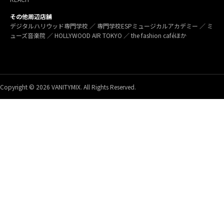
その他周辺店舗
デジタルハリウッド専門学校 ／ 専門学校ESPミュージカルアカデミー ／ ミ
ューズ音楽院 ／ HOLLYWOOD AIR TOKYO ／ the fashion caféほか
Copyright © 2026 VANITYMIX. All Rights Reserved.