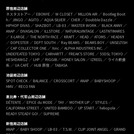
原宿周辺店舗
ネスタストアー ／ EBONYE ／ W CLOSET ／ MILLION AIR ／ Bootleg Boot
h／ JINGO ／ AGITO ／ AQUA SILVER ／ CHER ／ Doubble Dazzle ／
HIPHOP DIVAS ／ SHAZBOT ／ LB-03 ／ MASTER WORK ／ BLACK ANNY ／
ANAP ／ DIVASALON ／ ILLSTORE ／ NATURALVINTAGE ／ LASTNTIMARES
／ X-LARGE ／ THE NORTH FACE ／ KRAFT ／ HEAD ／ ATOMS ／ HEAD69
／ DOPESTER ／ DEPT SOUTH ／ Ray BEAMS ／ BEAMS BOY ／ UNSELTISH
／ CAP COLLECTOR ONE ／ Xinc ／ ALPHA INDUSTRIES INC. ／
UNDEFEATED TOKYO ／ CARHARTT ／ FREAK’S STORE ／ 55DSL TOKYO ／
HESHDAWGZ ／ LHP ／ RIGGIB／ HONEY SALON ／ IZREEL ／ ライカ飲食
系 ／ UA CAFÉ ／ HUB 原宿 ／ TABASA
池袋周辺店舗
SPOT CHECK ／ BALANCE ／ CROSSCORT ／ ANAP ／ BABYSHOOP ／
HMV ／ RECO FAN
恵比寿・代官山周辺店舗
DÉTENTE ／ EPICE du MODE ／ TAY ／ MOTHER LIP ／ STYLES ／
CALIFORNIA STREET ／ UNITED BAMBOO ／ UP START ／ heliopole ／
READY STEADY GO! ／ SUPREME
新宿周辺店舗
ANAP ／ BABY SHOOP ／ LB-03 ／ T.S.W. ／ CLIP JOINT ANGEL ／ GRAND