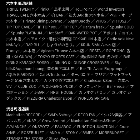
六本木周辺店舗
TRIPLE TWENTY ／ PinkX／ 島唄楽園 ／ Holl Point ／ World Investors
TRAVEL CAFÉ 六本木店 ／ K’s BAR ／ 炭火BAR 集 六本木店 ／ ベル・オーブ
六本木 ／ Privato Dining Lovenet ／ Sugar Daddy ／ VIRUS ／ VIRTUS2 ／
TIP TOP CAVE ／ TIP TOP you ／ TIP TOP ／ Harlem freak ／ Spunky GOLD
／ Spunky PLATINUM ／ Hot Staff ／ BAR WATER POT ／ アボットチョイス
六本木店 ／ ヘアメイク・着付け専門店 GEKKABIJIN 本店 ／ Cecile Aoki New
NANAy’s ／ BAR BLU ／ しょうがの香り。／ KRUN SIAM 六本木店 ／
Ebonye 六本木店 ／ Agleam Ebonye 六本木店 ／ FIESTA ／ ROPPONGI 香
和（KA GU WA) ／ TOKYO SPORTS CAFÉ ／ 焼酎DINIG BAR 虎の桜 ／ BAR
DINING KARAOKE ROSSO ／ DINING & LOUNGE CROSSOVER ／ Sky
hills&Aquarium Lounge 蒼の響 六本木店 ／ Bar 7th Ave.in Roppongi ／
AQUA GIARDINO ／ Café&Trattoria ／ ターボロ ディ マリア／フットマッサ
ージ 足庵 六本木店 ／ カラオケ館 六本木店 ／ Charleston&Son ／ 六本木
VIVI ／ CLUB ZOO ／ WOLFGANG PUCK ／ クラブライト ／ Bar FreeLe ／ プ
ロポーション ／ J-BAR ／ FIRST HOUSE ／ カラオケ パセラ ／ カラオケ シ
ダックス ／ PIZZERIA Charleston&Son ／ WORLDSTAR CAFE
渋谷周辺店舗
Manhattan RECORDs ／ SAM’s Shibuya ／ RECO FAN ／イシバシ楽器 ／ ア
パレル系 ／ ANAP ／ Grow Around ／ Manhattan Clothes&Shoes ／
AVALANCHE ／ ONSPOTZ ／ PAJABOO ／ FUNCTION JUNCTION ／ Cruce
ANAP ／ ROSEBULLET ／ AND A ／ STOMY ／FAMES ／ MOREBUDGET ／
STRANGE THE STORE ／ Street Wish