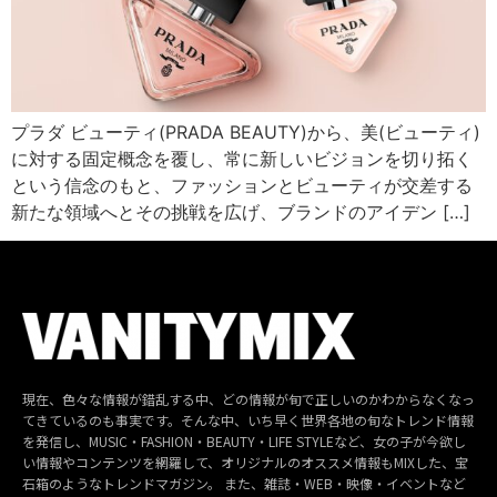
プラダ ビューティ(PRADA BEAUTY)から、美(ビューティ)
に対する固定概念を覆し、常に新しいビジョンを切り拓く
という信念のもと、ファッションとビューティが交差する
新たな領域へとその挑戦を広げ、ブランドのアイデン […]
現在、色々な情報が錯乱する中、どの情報が旬で正しいのかわからなくなっ
てきているのも事実です。そんな中、いち早く世界各地の旬なトレンド情報
を発信し、MUSIC・FASHION・BEAUTY・LIFE STYLEなど、女の子が今欲し
い情報やコンテンツを網羅して、オリジナルのオススメ情報もMIXした、宝
石箱のようなトレンドマガジン。 また、雑誌・WEB・映像・イベントなど