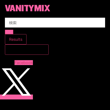
コ
ン
テ
Search
ン
...
ツ
に
ス
Results
キ
すべての結果を見る
ッ
プ
Facebook