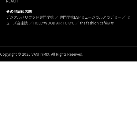
REACH
その他周辺店舗
デジタルハリウッド専門学校 ／ 専門学校ESPミュージカルアカデミー ／ ミ
ューズ音楽院 ／ HOLLYWOOD AIR TOKYO ／ the fashion caféほか
Copyright © 2026 VANITYMIX. All Rights Reserved.