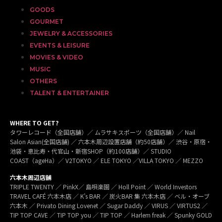
GOODS
GOURMET
JEWELRY & ACCESSORIES
EVENTS & LEISURE
MOVIES & VIDEO
MUSIC
OTHERS
TALENT & ENTERTAINER
WHERE TO GET?
タワーレコード（全国店舗）／ ムラサキスポーツ（全国店舗）／ Nail
Salon Asian(全国店舗) ／ 六本木周辺設置店舗（約50店舗）／ 渋谷・原宿・
池袋・恵比寿・代官山・新宿SHOP（約100店舗）／ STUDIO
COAST（ageHa）／ V2TOKYO ／ ELE TOKYO ／VILLA TOKYO ／ MEZZO
六本木周辺店舗
TRIPLE TWENTY ／ PinkX／ 島唄楽園 ／ Holl Point ／ World Investors
TRAVEL CAFÉ 六本木店 ／ K’s BAR ／ 炭火BAR 集 六本木店 ／ ベル・オーブ
六本木 ／ Privato Dining Lovenet ／ Sugar Daddy ／ VIRUS ／ VIRTUS2 ／
TIP TOP CAVE ／ TIP TOP you ／ TIP TOP ／ Harlem freak ／ Spunky GOLD