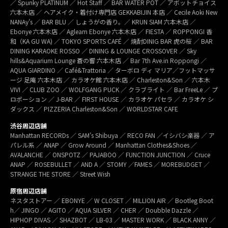
／ Spunky PLATINUM ／ Hot Staff ／ BAR WATER POT ／ アボットチョイス
六本木店 ／ ヘアメイク・着付け専門店 GEKKABIJIN 本店 ／ Cecile Aoki New
NANAy’s ／ BAR BLU ／ しょうがの香り。／ KRUN SIAM 六本木店 ／
Ebonye 六本木店 ／ Agleam Ebonye 六本木店 ／ FIESTA ／ ROPPONGI 香
和（KA GU WA) ／ TOKYO SPORTS CAFÉ ／ 焼酎DINIG BAR 虎の桜 ／ BAR
DINING KARAOKE ROSSO ／ DINING & LOUNGE CROSSOVER ／ Sky
hills&Aquarium Lounge 蒼の響 六本木店 ／ Bar 7th Ave.in Roppongi ／
AQUA GIARDINO ／ Café&Trattoria ／ ターボロ ディ マリア／フットマッサ
ージ 足庵 六本木店 ／ カラオケ館 六本木店 ／ Charleston&Son ／ 六本木
VIVI ／ CLUB ZOO ／ WOLFGANG PUCK ／ クラブライト ／ Bar FreeLe ／ プ
ロポーション ／ J-BAR ／ FIRST HOUSE ／ カラオケ パセラ ／ カラオケ シ
ダックス ／ PIZZERIA Charleston&Son ／ WORLDSTAR CAFE
渋谷周辺店舗
Manhattan RECORDs ／ SAM’s Shibuya ／ RECO FAN ／イシバシ楽器 ／ ア
パレル系 ／ ANAP ／ Grow Around ／ Manhattan Clothes&Shoes ／
AVALANCHE ／ ONSPOTZ ／ PAJABOO ／ FUNCTION JUNCTION ／ Cruce
ANAP ／ ROSEBULLET ／ AND A ／ STOMY ／FAMES ／ MOREBUDGET ／
STRANGE THE STORE ／ Street Wish
原宿周辺店舗
ネスタストアー ／ EBONYE ／ W CLOSET ／ MILLION AIR ／ Bootleg Boot
h／ JINGO ／ AGITO ／ AQUA SILVER ／ CHER ／ Doubble Dazzle ／
HIPHOP DIVAS ／ SHAZBOT ／ LB-03 ／ MASTER WORK ／ BLACK ANNY ／