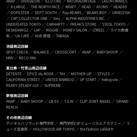
ANAP ／ DIVASALON ／ ILLSTORE ／ NATURALVINTAGE ／ LASTNTIMARES
／ X-LARGE ／ THE NORTH FACE ／ KRAFT ／ HEAD ／ ATOMS ／ HEAD69
／ DOPESTER ／ DEPT SOUTH ／ Ray BEAMS ／ BEAMS BOY ／ UNSELTISH
／ CAP COLLECTOR ONE ／ Xinc ／ ALPHA INDUSTRIES INC. ／
UNDEFEATED TOKYO ／ CARHARTT ／ FREAK’S STORE ／ 55DSL TOKYO ／
HESHDAWGZ ／ LHP ／ RIGGIB／ HONEY SALON ／ IZREEL ／ ライカ飲食
系 ／ UA CAFÉ ／ HUB 原宿 ／ TABASA
池袋周辺店舗
SPOT CHECK ／ BALANCE ／ CROSSCORT ／ ANAP ／ BABYSHOOP ／
HMV ／ RECO FAN
恵比寿・代官山周辺店舗
DÉTENTE ／ EPICE du MODE ／ TAY ／ MOTHER LIP ／ STYLES ／
CALIFORNIA STREET ／ UNITED BAMBOO ／ UP START ／ heliopole ／
READY STEADY GO! ／ SUPREME
新宿周辺店舗
ANAP ／ BABY SHOOP ／ LB-03 ／ T.S.W. ／ CLIP JOINT ANGEL ／ GRAND
REACH
その他周辺店舗
デジタルハリウッド専門学校 ／ 専門学校ESPミュージカルアカデミー ／ ミ
ューズ音楽院 ／ HOLLYWOOD AIR TOKYO ／ the fashion caféほか