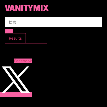
コ
ン
テ
Search
ン
...
ツ
に
ス
Results
キ
すべての結果を見る
ッ
プ
Facebook