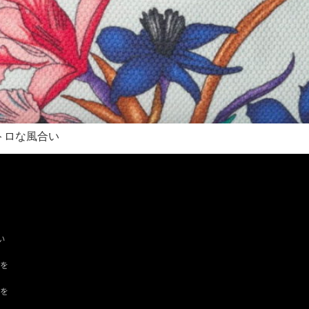
トロな風合い
い
ツを
ドを