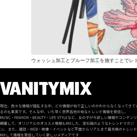
ウォッシュ加工とプルーフ加工を施すことでレ
現在、色々な情報が錯乱する中、どの情報が旬で正しいのかわからなくなってきて
るのも事実です。そんな中、いち早く世界各地の旬なトレンド情報を発信し、
MUSIC・FASHION・BEAUTY・LIFE STYLEなど、女の子が今欲しい情報やコンテン
網羅して、オリジナルのオススメ情報もMIXした、宝石箱のようなトレンドマガジ
ン。 また、雑誌・WEB・映像・イベントなど平面からリアルまで最先端のトレン
MIXして情報を発信していく新しいメディアです