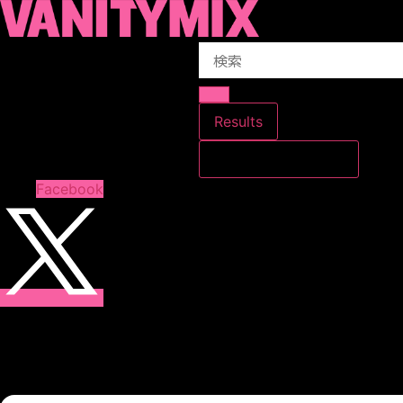
コ
ン
Search
テ
...
ン
ツ
に
Results
ス
すべての結果を見る
キ
ッ
Facebook
プ