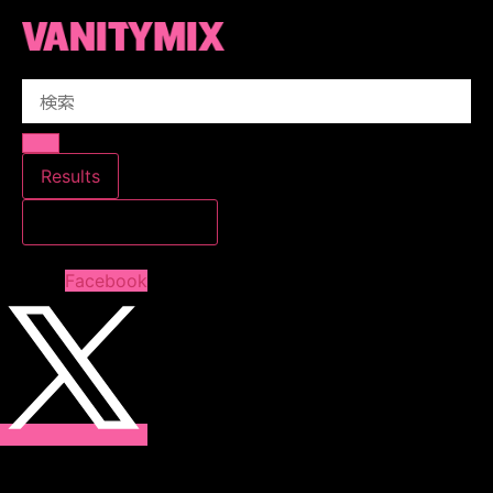
コ
ン
テ
Search
ン
...
ツ
に
ス
Results
キ
すべての結果を見る
ッ
プ
Facebook