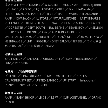
ネスタストアー ／ EBONYE ／ W CLOSET ／ MILLION AIR ／ Bootleg Boot
h／ JINGO ／ AGITO ／ AQUA SILVER ／ CHER ／ Doubble Dazzle ／
HIPHOP DIVAS ／ SHAZBOT ／ LB-03 ／ MASTER WORK ／ BLACK ANNY ／
ANAP ／ DIVASALON ／ ILLSTORE ／ NATURALVINTAGE ／ LASTNTIMARES
／ X-LARGE ／ THE NORTH FACE ／ KRAFT ／ HEAD ／ ATOMS ／ HEAD69
／ DOPESTER ／ DEPT SOUTH ／ Ray BEAMS ／ BEAMS BOY ／ UNSELTISH
／ CAP COLLECTOR ONE ／ Xinc ／ ALPHA INDUSTRIES INC. ／
UNDEFEATED TOKYO ／ CARHARTT ／ FREAK’S STORE ／ 55DSL TOKYO ／
HESHDAWGZ ／ LHP ／ RIGGIB／ HONEY SALON ／ IZREEL ／ ライカ飲食
系 ／ UA CAFÉ ／ HUB 原宿 ／ TABASA
池袋周辺店舗
SPOT CHECK ／ BALANCE ／ CROSSCORT ／ ANAP ／ BABYSHOOP ／
HMV ／ RECO FAN
恵比寿・代官山周辺店舗
DÉTENTE ／ EPICE du MODE ／ TAY ／ MOTHER LIP ／ STYLES ／
CALIFORNIA STREET ／ UNITED BAMBOO ／ UP START ／ heliopole ／
READY STEADY GO! ／ SUPREME
新宿周辺店舗
ANAP ／ BABY SHOOP ／ LB-03 ／ T.S.W. ／ CLIP JOINT ANGEL ／ GRAND
REACH