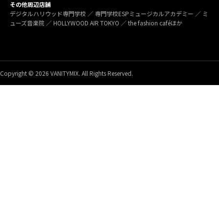
その他周辺店舗
デジタルハリウッド専門学校 ／ 専門学校ESPミュージカルアカデミー ／ ミ
ューズ音楽院 ／ HOLLYWOOD AIR TOKYO ／ the fashion caféほか
Copyright © 2026 VANITYMIX. All Rights Reserved.