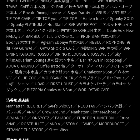
TRIPLE TWENTY ／ PinkX／ 島唄楽園 ／ Holl Point ／ World Investors
TRAVEL CAFÉ 六本木店 ／ K’s BAR ／ 炭火BAR 集 六本木店 ／ ベル・オーブ
六本木 ／ Privato Dining Lovenet ／ Sugar Daddy ／ VIRUS ／ VIRTUS2 ／
TIP TOP CAVE ／ TIP TOP you ／ TIP TOP ／ Harlem freak ／ Spunky GOLD
／ Spunky PLATINUM ／ Hot Staff ／ BAR WATER POT ／ アボットチョイス
六本木店 ／ ヘアメイク・着付け専門店 GEKKABIJIN 本店 ／ Cecile Aoki New
NANAy’s ／ BAR BLU ／ しょうがの香り。／ KRUN SIAM 六本木店 ／
Ebonye 六本木店 ／ Agleam Ebonye 六本木店 ／ FIESTA ／ ROPPONGI 香
和（KA GU WA) ／ TOKYO SPORTS CAFÉ ／ 焼酎DINIG BAR 虎の桜 ／ BAR
DINING KARAOKE ROSSO ／ DINING & LOUNGE CROSSOVER ／ Sky
hills&Aquarium Lounge 蒼の響 六本木店 ／ Bar 7th Ave.in Roppongi ／
AQUA GIARDINO ／ Café&Trattoria ／ ターボロ ディ マリア／フットマッサ
ージ 足庵 六本木店 ／ カラオケ館 六本木店 ／ Charleston&Son ／ 六本木
VIVI ／ CLUB ZOO ／ WOLFGANG PUCK ／ クラブライト ／ Bar FreeLe ／ プ
ロポーション ／ J-BAR ／ FIRST HOUSE ／ カラオケ パセラ ／ カラオケ シ
ダックス ／ PIZZERIA Charleston&Son ／ WORLDSTAR CAFE
渋谷周辺店舗
Manhattan RECORDs ／ SAM’s Shibuya ／ RECO FAN ／イシバシ楽器 ／ ア
パレル系 ／ ANAP ／ Grow Around ／ Manhattan Clothes&Shoes ／
AVALANCHE ／ ONSPOTZ ／ PAJABOO ／ FUNCTION JUNCTION ／ Cruce
ANAP ／ ROSEBULLET ／ AND A ／ STOMY ／FAMES ／ MOREBUDGET ／
STRANGE THE STORE ／ Street Wish
原宿周辺店舗