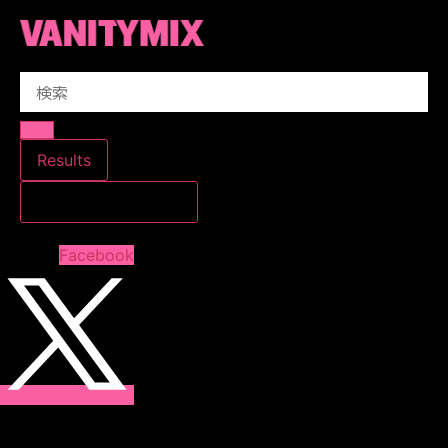
コ
ン
テ
Search
ン
...
ツ
に
ス
Results
キ
すべての結果を見る
ッ
プ
Facebook