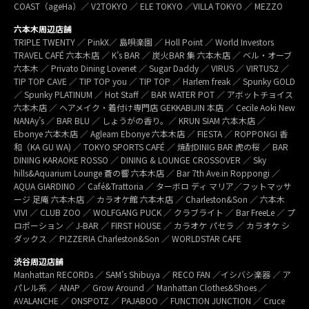
COAST（ageHa）／ V2TOKYO ／ ELE TOKYO ／VILLA TOKYO ／ MEZZO
六本木周辺店舗
TRIPLE TWENTY ／ PinkX／ 島唄楽園 ／ Holl Point ／ World Investors
TRAVEL CAFÉ 六本木店 ／ K’s BAR ／ 炭火BAR 集 六本木店 ／ ベル・オーブ
六本木 ／ Privato Dining Lovenet ／ Sugar Daddy ／ VIRUS ／ VIRTUS2 ／
TIP TOP CAVE ／ TIP TOP you ／ TIP TOP ／ Harlem freak ／ Spunky GOLD
／ Spunky PLATINUM ／ Hot Staff ／ BAR WATER POT ／ アボットチョイス
六本木店 ／ ヘアメイク・着付け専門店 GEKKABIJIN 本店 ／ Cecile Aoki New
NANAy’s ／ BAR BLU ／ しょうがの香り。／ KRUN SIAM 六本木店 ／
Ebonye 六本木店 ／ Agleam Ebonye 六本木店 ／ FIESTA ／ ROPPONGI 香
和（KA GU WA) ／ TOKYO SPORTS CAFÉ ／ 焼酎DINIG BAR 虎の桜 ／ BAR
DINING KARAOKE ROSSO ／ DINING & LOUNGE CROSSOVER ／ Sky
hills&Aquarium Lounge 蒼の響 六本木店 ／ Bar 7th Ave.in Roppongi ／
AQUA GIARDINO ／ Café&Trattoria ／ ターボロ ディ マリア／フットマッサ
ージ 足庵 六本木店 ／ カラオケ館 六本木店 ／ Charleston&Son ／ 六本木
VIVI ／ CLUB ZOO ／ WOLFGANG PUCK ／ クラブライト ／ Bar FreeLe ／ プ
ロポーション ／ J-BAR ／ FIRST HOUSE ／ カラオケ パセラ ／ カラオケ シ
ダックス ／ PIZZERIA Charleston&Son ／ WORLDSTAR CAFE
渋谷周辺店舗
Manhattan RECORDs ／ SAM’s Shibuya ／ RECO FAN ／イシバシ楽器 ／ ア
パレル系 ／ ANAP ／ Grow Around ／ Manhattan Clothes&Shoes ／
AVALANCHE ／ ONSPOTZ ／ PAJABOO ／ FUNCTION JUNCTION ／ Cruce