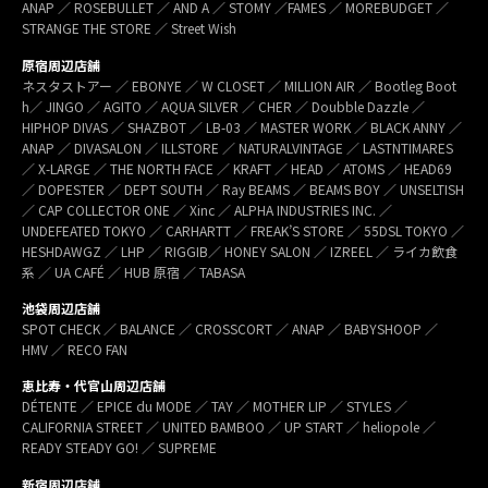
ANAP ／ ROSEBULLET ／ AND A ／ STOMY ／FAMES ／ MOREBUDGET ／
STRANGE THE STORE ／ Street Wish
原宿周辺店舗
ネスタストアー ／ EBONYE ／ W CLOSET ／ MILLION AIR ／ Bootleg Boot
h／ JINGO ／ AGITO ／ AQUA SILVER ／ CHER ／ Doubble Dazzle ／
HIPHOP DIVAS ／ SHAZBOT ／ LB-03 ／ MASTER WORK ／ BLACK ANNY ／
ANAP ／ DIVASALON ／ ILLSTORE ／ NATURALVINTAGE ／ LASTNTIMARES
／ X-LARGE ／ THE NORTH FACE ／ KRAFT ／ HEAD ／ ATOMS ／ HEAD69
／ DOPESTER ／ DEPT SOUTH ／ Ray BEAMS ／ BEAMS BOY ／ UNSELTISH
／ CAP COLLECTOR ONE ／ Xinc ／ ALPHA INDUSTRIES INC. ／
UNDEFEATED TOKYO ／ CARHARTT ／ FREAK’S STORE ／ 55DSL TOKYO ／
HESHDAWGZ ／ LHP ／ RIGGIB／ HONEY SALON ／ IZREEL ／ ライカ飲食
系 ／ UA CAFÉ ／ HUB 原宿 ／ TABASA
池袋周辺店舗
SPOT CHECK ／ BALANCE ／ CROSSCORT ／ ANAP ／ BABYSHOOP ／
HMV ／ RECO FAN
恵比寿・代官山周辺店舗
DÉTENTE ／ EPICE du MODE ／ TAY ／ MOTHER LIP ／ STYLES ／
CALIFORNIA STREET ／ UNITED BAMBOO ／ UP START ／ heliopole ／
READY STEADY GO! ／ SUPREME
新宿周辺店舗