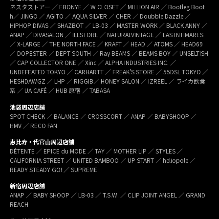
ネスタストアー ／ EBONYE ／ W CLOSET ／ MILLION AIR ／ Bootleg Boot
h／ JINGO ／ AGITO ／ AQUA SILVER ／ CHER ／ Doubble Dazzle ／
HIPHOP DIVAS ／ SHAZBOT ／ LB-03 ／ MASTER WORK ／ BLACK ANNY ／
ANAP ／ DIVASALON ／ ILLSTORE ／ NATURALVINTAGE ／ LASTNTIMARES
／ X-LARGE ／ THE NORTH FACE ／ KRAFT ／ HEAD ／ ATOMS ／ HEAD69
／ DOPESTER ／ DEPT SOUTH ／ Ray BEAMS ／ BEAMS BOY ／ UNSELTISH
／ CAP COLLECTOR ONE ／ Xinc ／ ALPHA INDUSTRIES INC. ／
UNDEFEATED TOKYO ／ CARHARTT ／ FREAK’S STORE ／ 55DSL TOKYO ／
HESHDAWGZ ／ LHP ／ RIGGIB／ HONEY SALON ／ IZREEL ／ ライカ飲食
系 ／ UA CAFÉ ／ HUB 原宿 ／ TABASA
池袋周辺店舗
SPOT CHECK ／ BALANCE ／ CROSSCORT ／ ANAP ／ BABYSHOOP ／
HMV ／ RECO FAN
恵比寿・代官山周辺店舗
DÉTENTE ／ EPICE du MODE ／ TAY ／ MOTHER LIP ／ STYLES ／
CALIFORNIA STREET ／ UNITED BAMBOO ／ UP START ／ heliopole ／
READY STEADY GO! ／ SUPREME
新宿周辺店舗
ANAP ／ BABY SHOOP ／ LB-03 ／ T.S.W. ／ CLIP JOINT ANGEL ／ GRAND
REACH