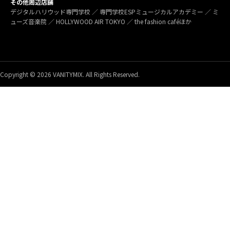
その他周辺店舗
デジタルハリウッド専門学校 ／ 専門学校ESPミュージカルアカデミー ／ ミ
ューズ音楽院 ／ HOLLYWOOD AIR TOKYO ／ the fashion caféほか
Copyright © 2026 VANITYMIX. All Rights Reserved.