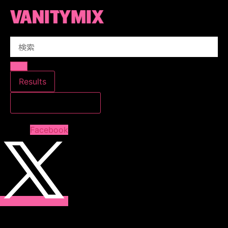
コ
ン
テ
Search
ン
...
ツ
に
ス
Results
キ
すべての結果を見る
ッ
プ
Facebook