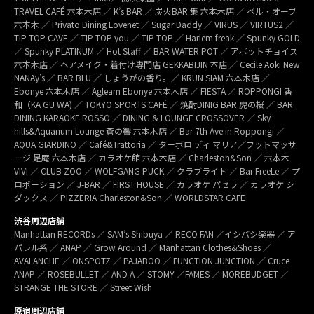
TRAVEL CAFÉ 六本木店 ／ K’s BAR ／ 炭火BAR 集 六本木店 ／ ベル・オーブ
六本木 ／ Privato Dining Lovenet ／ Sugar Daddy ／ VIRUS ／ VIRTUS2 ／
TIP TOP CAVE ／ TIP TOP you ／ TIP TOP ／ Harlem freak ／ Spunky GOLD
／ Spunky PLATINUM ／ Hot Staff ／ BAR WATER POT ／ アボットチョイス
六本木店 ／ ヘアメイク・着付け専門店 GEKKABIJIN 本店 ／ Cecile Aoki New
NANAy’s ／ BAR BLU ／ しょうがの香り。／ KRUN SIAM 六本木店 ／
Ebonye 六本木店 ／ Agleam Ebonye 六本木店 ／ FIESTA ／ ROPPONGI 香
和（KA GU WA) ／ TOKYO SPORTS CAFÉ ／ 焼酎DINIG BAR 虎の桜 ／ BAR
DINING KARAOKE ROSSO ／ DINING & LOUNGE CROSSOVER ／ Sky
hills&Aquarium Lounge 蒼の響 六本木店 ／ Bar 7th Ave.in Roppongi ／
AQUA GIARDINO ／ Café&Trattoria ／ ターボロ ディ マリア／フットマッサ
ージ 足庵 六本木店 ／ カラオケ館 六本木店 ／ Charleston&Son ／ 六本木
VIVI ／ CLUB ZOO ／ WOLFGANG PUCK ／ クラブライト ／ Bar FreeLe ／ プ
ロポーション ／ J-BAR ／ FIRST HOUSE ／ カラオケ パセラ ／ カラオケ シ
ダックス ／ PIZZERIA Charleston&Son ／ WORLDSTAR CAFE
渋谷周辺店舗
Manhattan RECORDs ／ SAM’s Shibuya ／ RECO FAN ／イシバシ楽器 ／ ア
パレル系 ／ ANAP ／ Grow Around ／ Manhattan Clothes&Shoes ／
AVALANCHE ／ ONSPOTZ ／ PAJABOO ／ FUNCTION JUNCTION ／ Cruce
ANAP ／ ROSEBULLET ／ AND A ／ STOMY ／FAMES ／ MOREBUDGET ／
STRANGE THE STORE ／ Street Wish
原宿周辺店舗