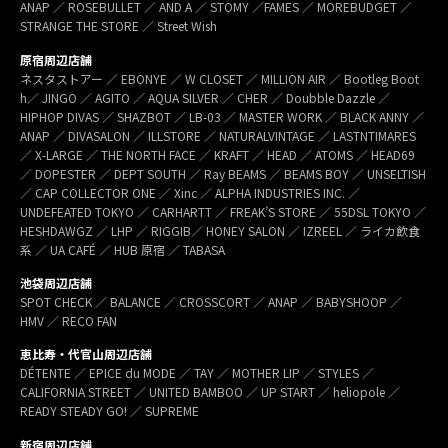
ANAP ／ ROSEBULLET ／ AND A ／ STOMY ／FAMES ／ MOREBUDGET ／
STRANGE THE STORE ／ Street Wish
原宿周辺店舗
ネスタストアー ／ EBONYE ／ W CLOSET ／ MILLION AIR ／ Bootleg Boot
h／ JINGO ／ AGITO ／ AQUA SILVER ／ CHER ／ Doubble Dazzle ／
HIPHOP DIVAS ／ SHAZBOT ／ LB-03 ／ MASTER WORK ／ BLACK ANNY ／
ANAP ／ DIVASALON ／ ILLSTORE ／ NATURALVINTAGE ／ LASTNTIMARES
／ X-LARGE ／ THE NORTH FACE ／ KRAFT ／ HEAD ／ ATOMS ／ HEAD69
／ DOPESTER ／ DEPT SOUTH ／ Ray BEAMS ／ BEAMS BOY ／ UNSELTISH
／ CAP COLLECTOR ONE ／ Xinc ／ ALPHA INDUSTRIES INC. ／
UNDEFEATED TOKYO ／ CARHARTT ／ FREAK’S STORE ／ 55DSL TOKYO ／
HESHDAWGZ ／ LHP ／ RIGGIB／ HONEY SALON ／ IZREEL ／ ライカ飲食
系 ／ UA CAFÉ ／ HUB 原宿 ／ TABASA
池袋周辺店舗
SPOT CHECK ／ BALANCE ／ CROSSCORT ／ ANAP ／ BABYSHOOP ／
HMV ／ RECO FAN
恵比寿・代官山周辺店舗
DÉTENTE ／ EPICE du MODE ／ TAY ／ MOTHER LIP ／ STYLES ／
CALIFORNIA STREET ／ UNITED BAMBOO ／ UP START ／ heliopole ／
READY STEADY GO! ／ SUPREME
新宿周辺店舗