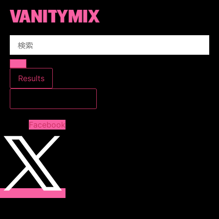
コ
ン
テ
Search
ン
...
ツ
に
ス
Results
キ
すべての結果を見る
ッ
プ
Facebook