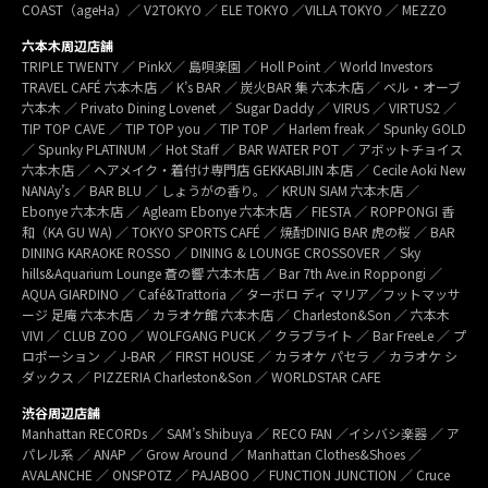
COAST（ageHa）／ V2TOKYO ／ ELE TOKYO ／VILLA TOKYO ／ MEZZO
六本木周辺店舗
TRIPLE TWENTY ／ PinkX／ 島唄楽園 ／ Holl Point ／ World Investors
TRAVEL CAFÉ 六本木店 ／ K’s BAR ／ 炭火BAR 集 六本木店 ／ ベル・オーブ
六本木 ／ Privato Dining Lovenet ／ Sugar Daddy ／ VIRUS ／ VIRTUS2 ／
TIP TOP CAVE ／ TIP TOP you ／ TIP TOP ／ Harlem freak ／ Spunky GOLD
／ Spunky PLATINUM ／ Hot Staff ／ BAR WATER POT ／ アボットチョイス
六本木店 ／ ヘアメイク・着付け専門店 GEKKABIJIN 本店 ／ Cecile Aoki New
NANAy’s ／ BAR BLU ／ しょうがの香り。／ KRUN SIAM 六本木店 ／
Ebonye 六本木店 ／ Agleam Ebonye 六本木店 ／ FIESTA ／ ROPPONGI 香
和（KA GU WA) ／ TOKYO SPORTS CAFÉ ／ 焼酎DINIG BAR 虎の桜 ／ BAR
DINING KARAOKE ROSSO ／ DINING & LOUNGE CROSSOVER ／ Sky
hills&Aquarium Lounge 蒼の響 六本木店 ／ Bar 7th Ave.in Roppongi ／
AQUA GIARDINO ／ Café&Trattoria ／ ターボロ ディ マリア／フットマッサ
ージ 足庵 六本木店 ／ カラオケ館 六本木店 ／ Charleston&Son ／ 六本木
VIVI ／ CLUB ZOO ／ WOLFGANG PUCK ／ クラブライト ／ Bar FreeLe ／ プ
ロポーション ／ J-BAR ／ FIRST HOUSE ／ カラオケ パセラ ／ カラオケ シ
ダックス ／ PIZZERIA Charleston&Son ／ WORLDSTAR CAFE
渋谷周辺店舗
Manhattan RECORDs ／ SAM’s Shibuya ／ RECO FAN ／イシバシ楽器 ／ ア
パレル系 ／ ANAP ／ Grow Around ／ Manhattan Clothes&Shoes ／
AVALANCHE ／ ONSPOTZ ／ PAJABOO ／ FUNCTION JUNCTION ／ Cruce