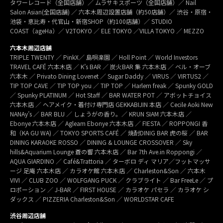
タワーレコード（全国店舗）／ ムラサキスポーツ（全国店舗）／ Nail
Salon Asian(全国店舗) ／ 六本木周辺設置店舗（約50店舗）／ 渋谷・原宿・
池袋・恵比寿・代官山・新宿SHOP（約100店舗）／ STUDIO
COAST（ageHa）／ V2TOKYO ／ ELE TOKYO ／VILLA TOKYO ／ MEZZO
六本木周辺店舗
TRIPLE TWENTY ／ PinkX／ 島唄楽園 ／ Holl Point ／ World Investors
TRAVEL CAFÉ 六本木店 ／ K’s BAR ／ 炭火BAR 集 六本木店 ／ ベル・オーブ
六本木 ／ Privato Dining Lovenet ／ Sugar Daddy ／ VIRUS ／ VIRTUS2 ／
TIP TOP CAVE ／ TIP TOP you ／ TIP TOP ／ Harlem freak ／ Spunky GOLD
／ Spunky PLATINUM ／ Hot Staff ／ BAR WATER POT ／ アボットチョイス
六本木店 ／ ヘアメイク・着付け専門店 GEKKABIJIN 本店 ／ Cecile Aoki New
NANAy’s ／ BAR BLU ／ しょうがの香り。／ KRUN SIAM 六本木店 ／
Ebonye 六本木店 ／ Agleam Ebonye 六本木店 ／ FIESTA ／ ROPPONGI 香
和（KA GU WA) ／ TOKYO SPORTS CAFÉ ／ 焼酎DINIG BAR 虎の桜 ／ BAR
DINING KARAOKE ROSSO ／ DINING & LOUNGE CROSSOVER ／ Sky
hills&Aquarium Lounge 蒼の響 六本木店 ／ Bar 7th Ave.in Roppongi ／
AQUA GIARDINO ／ Café&Trattoria ／ ターボロ ディ マリア／フットマッサ
ージ 足庵 六本木店 ／ カラオケ館 六本木店 ／ Charleston&Son ／ 六本木
VIVI ／ CLUB ZOO ／ WOLFGANG PUCK ／ クラブライト ／ Bar FreeLe ／ プ
ロポーション ／ J-BAR ／ FIRST HOUSE ／ カラオケ パセラ ／ カラオケ シ
ダックス ／ PIZZERIA Charleston&Son ／ WORLDSTAR CAFE
渋谷周辺店舗