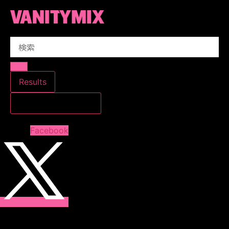
コ
ン
テ
Search
ン
...
ツ
に
ス
Results
キ
すべての結果を見る
ッ
プ
Facebook