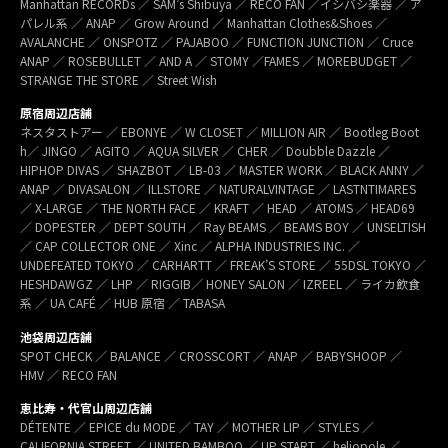
Manhattan RECORDs ／ SAM’s Shibuya ／ RECO FAN ／イシバシ楽器 ／ ア
パレル系 ／ ANAP ／ Grow Around ／ Manhattan Clothes&Shoes ／
AVALANCHE ／ ONSPOTZ ／ PAJABOO ／ FUNCTION JUNCTION ／ Cruce
ANAP ／ ROSEBULLET ／ AND A ／ STOMY ／FAMES ／ MOREBUDGET ／
STRANGE THE STORE ／ Street Wish
原宿周辺店舗
ネスタストアー ／ EBONYE ／ W CLOSET ／ MILLION AIR ／ Bootleg Boot
h／ JINGO ／ AGITO ／ AQUA SILVER ／ CHER ／ Doubble Dazzle ／
HIPHOP DIVAS ／ SHAZBOT ／ LB-03 ／ MASTER WORK ／ BLACK ANNY ／
ANAP ／ DIVASALON ／ ILLSTORE ／ NATURALVINTAGE ／ LASTNTIMARES
／ X-LARGE ／ THE NORTH FACE ／ KRAFT ／ HEAD ／ ATOMS ／ HEAD69
／ DOPESTER ／ DEPT SOUTH ／ Ray BEAMS ／ BEAMS BOY ／ UNSELTISH
／ CAP COLLECTOR ONE ／ Xinc ／ ALPHA INDUSTRIES INC. ／
UNDEFEATED TOKYO ／ CARHARTT ／ FREAK’S STORE ／ 55DSL TOKYO ／
HESHDAWGZ ／ LHP ／ RIGGIB／ HONEY SALON ／ IZREEL ／ ライカ飲食
系 ／ UA CAFÉ ／ HUB 原宿 ／ TABASA
池袋周辺店舗
SPOT CHECK ／ BALANCE ／ CROSSCORT ／ ANAP ／ BABYSHOOP ／
HMV ／ RECO FAN
恵比寿・代官山周辺店舗
DÉTENTE ／ EPICE du MODE ／ TAY ／ MOTHER LIP ／ STYLES ／
CALIFORNIA STREET ／ UNITED BAMBOO ／ UP START ／ heliopole ／