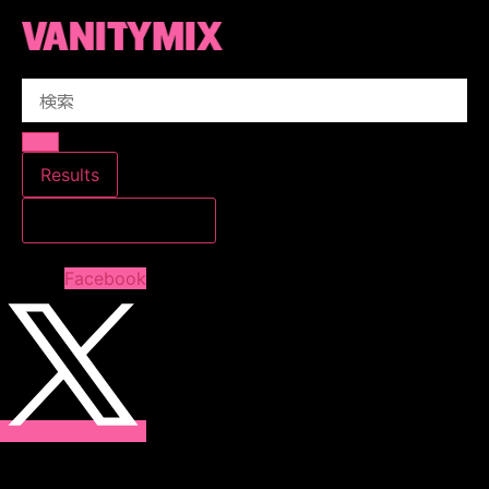
コ
ン
テ
Search
ン
...
ツ
に
ス
Results
キ
すべての結果を見る
ッ
プ
Facebook