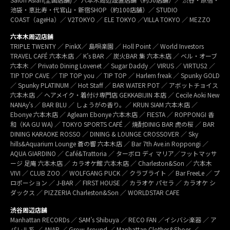
池袋・恵比寿・代官山・新宿SHOP（約100店舗）／ STUDIO
COAST（ageHa）／ V2TOKYO ／ ELE TOKYO ／VILLA TOKYO ／ MEZZO
六本木周辺店舗
TRIPLE TWENTY ／ PinkX／ 島唄楽園 ／ Holl Point ／ World Investors
TRAVEL CAFÉ 六本木店 ／ K’s BAR ／ 炭火BAR 集 六本木店 ／ ベル・オーブ
六本木 ／ Privato Dining Lovenet ／ Sugar Daddy ／ VIRUS ／ VIRTUS2 ／
TIP TOP CAVE ／ TIP TOP you ／ TIP TOP ／ Harlem freak ／ Spunky GOLD
／ Spunky PLATINUM ／ Hot Staff ／ BAR WATER POT ／ アボットチョイス
六本木店 ／ ヘアメイク・着付け専門店 GEKKABIJIN 本店 ／ Cecile Aoki New
NANAy’s ／ BAR BLU ／ しょうがの香り。／ KRUN SIAM 六本木店 ／
Ebonye 六本木店 ／ Agleam Ebonye 六本木店 ／ FIESTA ／ ROPPONGI 香
和（KA GU WA) ／ TOKYO SPORTS CAFÉ ／ 焼酎DINIG BAR 虎の桜 ／ BAR
DINING KARAOKE ROSSO ／ DINING & LOUNGE CROSSOVER ／ Sky
hills&Aquarium Lounge 蒼の響 六本木店 ／ Bar 7th Ave.in Roppongi ／
AQUA GIARDINO ／ Café&Trattoria ／ ターボロ ディ マリア／フットマッサ
ージ 足庵 六本木店 ／ カラオケ館 六本木店 ／ Charleston&Son ／ 六本木
VIVI ／ CLUB ZOO ／ WOLFGANG PUCK ／ クラブライト ／ Bar FreeLe ／ プ
ロポーション ／ J-BAR ／ FIRST HOUSE ／ カラオケ パセラ ／ カラオケ シ
ダックス ／ PIZZERIA Charleston&Son ／ WORLDSTAR CAFE
渋谷周辺店舗
Manhattan RECORDs ／ SAM’s Shibuya ／ RECO FAN ／イシバシ楽器 ／ ア
パレル系 ／ ANAP ／ Grow Around ／ Manhattan Clothes&Shoes ／