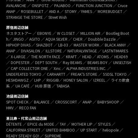
AVALANCHE ／ ONSPOTZ ／ PAJABOO ／ FUNCTION JUNCTION ／ Cruce
ANAP ／ ROSEBULLET ／ AND A ／ STOMY ／FAMES ／ MOREBUDGET ／
STRANGE THE STORE ／ Street Wish
原宿周辺店舗
ネスタストアー ／ EBONYE ／ W CLOSET ／ MILLION AIR ／ Bootleg Boot
h／ JINGO ／ AGITO ／ AQUA SILVER ／ CHER ／ Doubble Dazzle ／
HIPHOP DIVAS ／ SHAZBOT ／ LB-03 ／ MASTER WORK ／ BLACK ANNY ／
ANAP ／ DIVASALON ／ ILLSTORE ／ NATURALVINTAGE ／ LASTNTIMARES
／ X-LARGE ／ THE NORTH FACE ／ KRAFT ／ HEAD ／ ATOMS ／ HEAD69
／ DOPESTER ／ DEPT SOUTH ／ Ray BEAMS ／ BEAMS BOY ／ UNSELTISH
／ CAP COLLECTOR ONE ／ Xinc ／ ALPHA INDUSTRIES INC. ／
UNDEFEATED TOKYO ／ CARHARTT ／ FREAK’S STORE ／ 55DSL TOKYO ／
HESHDAWGZ ／ LHP ／ RIGGIB／ HONEY SALON ／ IZREEL ／ ライカ飲食
系 ／ UA CAFÉ ／ HUB 原宿 ／ TABASA
池袋周辺店舗
SPOT CHECK ／ BALANCE ／ CROSSCORT ／ ANAP ／ BABYSHOOP ／
HMV ／ RECO FAN
恵比寿・代官山周辺店舗
DÉTENTE ／ EPICE du MODE ／ TAY ／ MOTHER LIP ／ STYLES ／
CALIFORNIA STREET ／ UNITED BAMBOO ／ UP START ／ heliopole ／
READY STEADY GO! ／ SUPREME