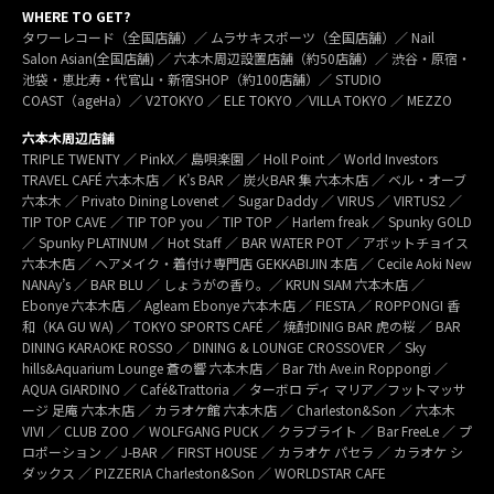
WHERE TO GET?
タワーレコード（全国店舗）／ ムラサキスポーツ（全国店舗）／ Nail
Salon Asian(全国店舗) ／ 六本木周辺設置店舗（約50店舗）／ 渋谷・原宿・
池袋・恵比寿・代官山・新宿SHOP（約100店舗）／ STUDIO
COAST（ageHa）／ V2TOKYO ／ ELE TOKYO ／VILLA TOKYO ／ MEZZO
六本木周辺店舗
TRIPLE TWENTY ／ PinkX／ 島唄楽園 ／ Holl Point ／ World Investors
TRAVEL CAFÉ 六本木店 ／ K’s BAR ／ 炭火BAR 集 六本木店 ／ ベル・オーブ
六本木 ／ Privato Dining Lovenet ／ Sugar Daddy ／ VIRUS ／ VIRTUS2 ／
TIP TOP CAVE ／ TIP TOP you ／ TIP TOP ／ Harlem freak ／ Spunky GOLD
／ Spunky PLATINUM ／ Hot Staff ／ BAR WATER POT ／ アボットチョイス
六本木店 ／ ヘアメイク・着付け専門店 GEKKABIJIN 本店 ／ Cecile Aoki New
NANAy’s ／ BAR BLU ／ しょうがの香り。／ KRUN SIAM 六本木店 ／
Ebonye 六本木店 ／ Agleam Ebonye 六本木店 ／ FIESTA ／ ROPPONGI 香
和（KA GU WA) ／ TOKYO SPORTS CAFÉ ／ 焼酎DINIG BAR 虎の桜 ／ BAR
DINING KARAOKE ROSSO ／ DINING & LOUNGE CROSSOVER ／ Sky
hills&Aquarium Lounge 蒼の響 六本木店 ／ Bar 7th Ave.in Roppongi ／
AQUA GIARDINO ／ Café&Trattoria ／ ターボロ ディ マリア／フットマッサ
ージ 足庵 六本木店 ／ カラオケ館 六本木店 ／ Charleston&Son ／ 六本木
VIVI ／ CLUB ZOO ／ WOLFGANG PUCK ／ クラブライト ／ Bar FreeLe ／ プ
ロポーション ／ J-BAR ／ FIRST HOUSE ／ カラオケ パセラ ／ カラオケ シ
ダックス ／ PIZZERIA Charleston&Son ／ WORLDSTAR CAFE