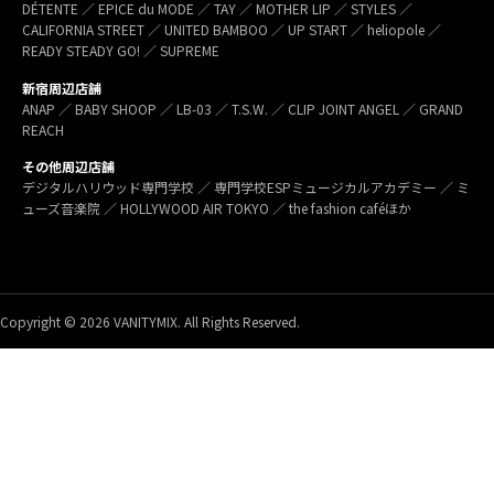
DÉTENTE ／ EPICE du MODE ／ TAY ／ MOTHER LIP ／ STYLES ／
CALIFORNIA STREET ／ UNITED BAMBOO ／ UP START ／ heliopole ／
READY STEADY GO! ／ SUPREME
新宿周辺店舗
ANAP ／ BABY SHOOP ／ LB-03 ／ T.S.W. ／ CLIP JOINT ANGEL ／ GRAND
REACH
その他周辺店舗
デジタルハリウッド専門学校 ／ 専門学校ESPミュージカルアカデミー ／ ミ
ューズ音楽院 ／ HOLLYWOOD AIR TOKYO ／ the fashion caféほか
Copyright © 2026 VANITYMIX. All Rights Reserved.