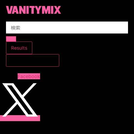
コ
ン
テ
Search
ン
...
ツ
に
ス
Results
キ
すべての結果を見る
ッ
プ
Facebook