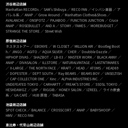
渋谷周辺店舗
Manhattan RECORDs ／ SAM’s Shibuya ／ RECO FAN ／イシバシ楽器 ／ ア
パレル系 ／ ANAP ／ Grow Around ／ Manhattan Clothes&Shoes ／
AVALANCHE ／ ONSPOTZ ／ PAJABOO ／ FUNCTION JUNCTION ／ Cruce
ANAP ／ ROSEBULLET ／ AND A ／ STOMY ／FAMES ／ MOREBUDGET ／
STRANGE THE STORE ／ Street Wish
原宿周辺店舗
ネスタストアー ／ EBONYE ／ W CLOSET ／ MILLION AIR ／ Bootleg Boot
h／ JINGO ／ AGITO ／ AQUA SILVER ／ CHER ／ Doubble Dazzle ／
HIPHOP DIVAS ／ SHAZBOT ／ LB-03 ／ MASTER WORK ／ BLACK ANNY ／
ANAP ／ DIVASALON ／ ILLSTORE ／ NATURALVINTAGE ／ LASTNTIMARES
／ X-LARGE ／ THE NORTH FACE ／ KRAFT ／ HEAD ／ ATOMS ／ HEAD69
／ DOPESTER ／ DEPT SOUTH ／ Ray BEAMS ／ BEAMS BOY ／ UNSELTISH
／ CAP COLLECTOR ONE ／ Xinc ／ ALPHA INDUSTRIES INC. ／
UNDEFEATED TOKYO ／ CARHARTT ／ FREAK’S STORE ／ 55DSL TOKYO ／
HESHDAWGZ ／ LHP ／ RIGGIB／ HONEY SALON ／ IZREEL ／ ライカ飲食
系 ／ UA CAFÉ ／ HUB 原宿 ／ TABASA
池袋周辺店舗
SPOT CHECK ／ BALANCE ／ CROSSCORT ／ ANAP ／ BABYSHOOP ／
HMV ／ RECO FAN
恵比寿・代官山周辺店舗