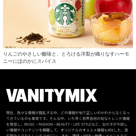
りんごのやさしい酸味と、とろける洋梨が織りなすハーモ
ニーにほのかにスパイス
現在、色々な情報が錯乱する中、どの情報が旬で正しいのかわからなくなっ
てきているのも事実です。そんな中、いち早く世界各地の旬なトレンド情報
を発信し、MUSIC・FASHION・BEAUTY・LIFE STYLEなど、女の子が今欲し
い情報やコンテンツを網羅して、オリジナルのオススメ情報もMIXした、宝
石箱のようなトレンドマガジン。 また、雑誌・WEB・映像・イベントなど