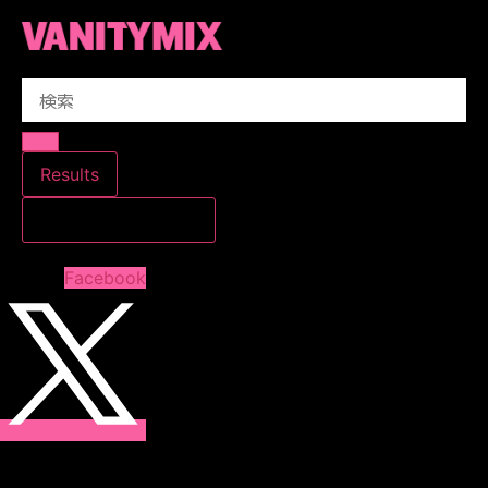
コ
ン
テ
Search
ン
...
ツ
に
ス
Results
キ
すべての結果を見る
ッ
プ
Facebook