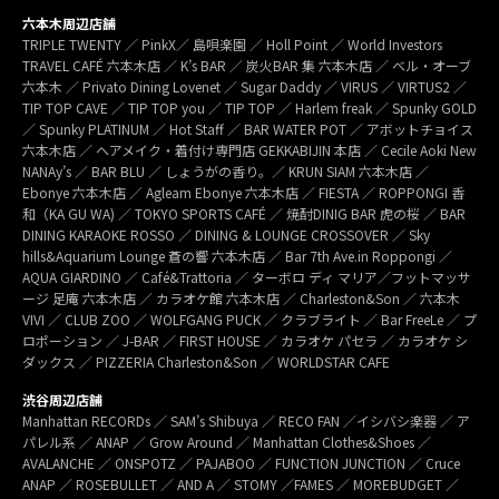
六本木周辺店舗
TRIPLE TWENTY ／ PinkX／ 島唄楽園 ／ Holl Point ／ World Investors
TRAVEL CAFÉ 六本木店 ／ K’s BAR ／ 炭火BAR 集 六本木店 ／ ベル・オーブ
六本木 ／ Privato Dining Lovenet ／ Sugar Daddy ／ VIRUS ／ VIRTUS2 ／
TIP TOP CAVE ／ TIP TOP you ／ TIP TOP ／ Harlem freak ／ Spunky GOLD
／ Spunky PLATINUM ／ Hot Staff ／ BAR WATER POT ／ アボットチョイス
六本木店 ／ ヘアメイク・着付け専門店 GEKKABIJIN 本店 ／ Cecile Aoki New
NANAy’s ／ BAR BLU ／ しょうがの香り。／ KRUN SIAM 六本木店 ／
Ebonye 六本木店 ／ Agleam Ebonye 六本木店 ／ FIESTA ／ ROPPONGI 香
和（KA GU WA) ／ TOKYO SPORTS CAFÉ ／ 焼酎DINIG BAR 虎の桜 ／ BAR
DINING KARAOKE ROSSO ／ DINING & LOUNGE CROSSOVER ／ Sky
hills&Aquarium Lounge 蒼の響 六本木店 ／ Bar 7th Ave.in Roppongi ／
AQUA GIARDINO ／ Café&Trattoria ／ ターボロ ディ マリア／フットマッサ
ージ 足庵 六本木店 ／ カラオケ館 六本木店 ／ Charleston&Son ／ 六本木
VIVI ／ CLUB ZOO ／ WOLFGANG PUCK ／ クラブライト ／ Bar FreeLe ／ プ
ロポーション ／ J-BAR ／ FIRST HOUSE ／ カラオケ パセラ ／ カラオケ シ
ダックス ／ PIZZERIA Charleston&Son ／ WORLDSTAR CAFE
渋谷周辺店舗
Manhattan RECORDs ／ SAM’s Shibuya ／ RECO FAN ／イシバシ楽器 ／ ア
パレル系 ／ ANAP ／ Grow Around ／ Manhattan Clothes&Shoes ／
AVALANCHE ／ ONSPOTZ ／ PAJABOO ／ FUNCTION JUNCTION ／ Cruce
ANAP ／ ROSEBULLET ／ AND A ／ STOMY ／FAMES ／ MOREBUDGET ／