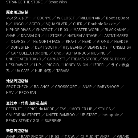
STRANGE THE STORE ／ Street Wish
原宿周辺店舗
ネスタストアー ／ EBONYE ／ W CLOSET ／ MILLION AIR ／ Bootleg Boot
h／ JINGO ／ AGITO ／ AQUA SILVER ／ CHER ／ Doubble Dazzle ／
HIPHOP DIVAS ／ SHAZBOT ／ LB-03 ／ MASTER WORK ／ BLACK ANNY ／
ANAP ／ DIVASALON ／ ILLSTORE ／ NATURALVINTAGE ／ LASTNTIMARES
／ X-LARGE ／ THE NORTH FACE ／ KRAFT ／ HEAD ／ ATOMS ／ HEAD69
／ DOPESTER ／ DEPT SOUTH ／ Ray BEAMS ／ BEAMS BOY ／ UNSELTISH
／ CAP COLLECTOR ONE ／ Xinc ／ ALPHA INDUSTRIES INC. ／
UNDEFEATED TOKYO ／ CARHARTT ／ FREAK’S STORE ／ 55DSL TOKYO ／
HESHDAWGZ ／ LHP ／ RIGGIB／ HONEY SALON ／ IZREEL ／ ライカ飲食
系 ／ UA CAFÉ ／ HUB 原宿 ／ TABASA
池袋周辺店舗
SPOT CHECK ／ BALANCE ／ CROSSCORT ／ ANAP ／ BABYSHOOP ／
HMV ／ RECO FAN
恵比寿・代官山周辺店舗
DÉTENTE ／ EPICE du MODE ／ TAY ／ MOTHER LIP ／ STYLES ／
CALIFORNIA STREET ／ UNITED BAMBOO ／ UP START ／ heliopole ／
READY STEADY GO! ／ SUPREME
新宿周辺店舗
ANAP ／ BABY SHOOP ／ LB-03 ／ T.S.W. ／ CLIP JOINT ANGEL ／ GRAND