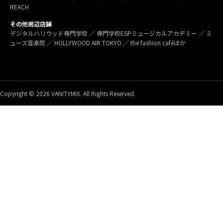
REACH
その他周辺店舗
デジタルハリウッド専門学校 ／ 専門学校ESPミュージカルアカデミー ／ ミ
ューズ音楽院 ／ HOLLYWOOD AIR TOKYO ／ the fashion caféほか
Copyright © 2026 VANITYMIX. All Rights Reserved.