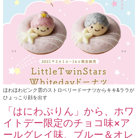
ほわほわピンク雲のストロベリードーナツからキキ&ララが
ひょっこり顔を出す
「はにわぷりん」から、ホワ
イトデー限定のチョコ味×ア
ールグレイ味、ブルー＆オレ