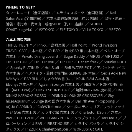
WHERE TO GET?
タワーレコード（全国店舗）／ ムラサキスポーツ（全国店舗）／ Nail
Salon Asian(全国店舗) ／ 六本木周辺設置店舗（約50店舗）／ 渋谷・原宿・
池袋・恵比寿・代官山・新宿SHOP（約100店舗）／ STUDIO
COAST（ageHa）／ V2TOKYO ／ ELE TOKYO ／VILLA TOKYO ／ MEZZO
六本木周辺店舗
TRIPLE TWENTY ／ PinkX／ 島唄楽園 ／ Holl Point ／ World Investors
TRAVEL CAFÉ 六本木店 ／ K’s BAR ／ 炭火BAR 集 六本木店 ／ ベル・オーブ
六本木 ／ Privato Dining Lovenet ／ Sugar Daddy ／ VIRUS ／ VIRTUS2 ／
TIP TOP CAVE ／ TIP TOP you ／ TIP TOP ／ Harlem freak ／ Spunky GOLD
／ Spunky PLATINUM ／ Hot Staff ／ BAR WATER POT ／ アボットチョイス
六本木店 ／ ヘアメイク・着付け専門店 GEKKABIJIN 本店 ／ Cecile Aoki New
NANAy’s ／ BAR BLU ／ しょうがの香り。／ KRUN SIAM 六本木店 ／
Ebonye 六本木店 ／ Agleam Ebonye 六本木店 ／ FIESTA ／ ROPPONGI 香
和（KA GU WA) ／ TOKYO SPORTS CAFÉ ／ 焼酎DINIG BAR 虎の桜 ／ BAR
DINING KARAOKE ROSSO ／ DINING & LOUNGE CROSSOVER ／ Sky
hills&Aquarium Lounge 蒼の響 六本木店 ／ Bar 7th Ave.in Roppongi ／
AQUA GIARDINO ／ Café&Trattoria ／ ターボロ ディ マリア／フットマッサ
ージ 足庵 六本木店 ／ カラオケ館 六本木店 ／ Charleston&Son ／ 六本木
VIVI ／ CLUB ZOO ／ WOLFGANG PUCK ／ クラブライト ／ Bar FreeLe ／ プ
ロポーション ／ J-BAR ／ FIRST HOUSE ／ カラオケ パセラ ／ カラオケ シ
ダックス ／ PIZZERIA Charleston&Son ／ WORLDSTAR CAFE