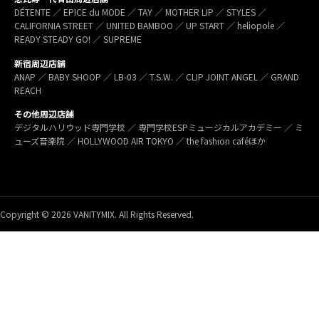
DÉTENTE ／ EPICE du MODE ／ TAY ／ MOTHER LIP ／ STYLES ／
CALIFORNIA STREET ／ UNITED BAMBOO ／ UP START ／ heliopole ／
READY STEADY GO! ／ SUPREME
新宿周辺店舗
ANAP ／ BABY SHOOP ／ LB-03 ／ T.S.W. ／ CLIP JOINT ANGEL ／ GRAND
REACH
その他周辺店舗
デジタルハリウッド専門学校 ／ 専門学校ESPミュージカルアカデミー ／ ミ
ューズ音楽院 ／ HOLLYWOOD AIR TOKYO ／ the fashion caféほか
Copyright © 2026 VANITYMIX. All Rights Reserved.