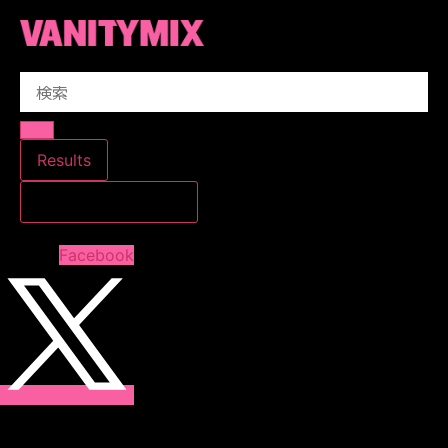
コ
ン
テ
Search
ン
...
ツ
に
ス
Results
キ
すべての結果を見る
ッ
プ
Facebook