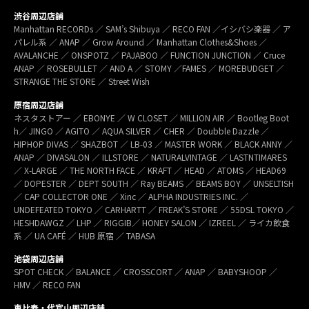
渋谷周辺店舗
Manhattan RECORDs ／ SAM’s Shibuya ／ RECO FAN ／イシバシ楽器 ／ ア
パレル系 ／ ANAP ／ Grow Around ／ Manhattan Clothes&Shoes ／
AVALANCHE ／ ONSPOTZ ／ PAJABOO ／ FUNCTION JUNCTION ／ Cruce
ANAP ／ ROSEBULLET ／ AND A ／ STOMY ／FAMES ／ MOREBUDGET ／
STRANGE THE STORE ／ Street Wish
原宿周辺店舗
ネスタストアー ／ EBONYE ／ W CLOSET ／ MILLION AIR ／ Bootleg Boot
h／ JINGO ／ AGITO ／ AQUA SILVER ／ CHER ／ Doubble Dazzle ／
HIPHOP DIVAS ／ SHAZBOT ／ LB-03 ／ MASTER WORK ／ BLACK ANNY ／
ANAP ／ DIVASALON ／ ILLSTORE ／ NATURALVINTAGE ／ LASTNTIMARES
／ X-LARGE ／ THE NORTH FACE ／ KRAFT ／ HEAD ／ ATOMS ／ HEAD69
／ DOPESTER ／ DEPT SOUTH ／ Ray BEAMS ／ BEAMS BOY ／ UNSELTISH
／ CAP COLLECTOR ONE ／ Xinc ／ ALPHA INDUSTRIES INC. ／
UNDEFEATED TOKYO ／ CARHARTT ／ FREAK’S STORE ／ 55DSL TOKYO ／
HESHDAWGZ ／ LHP ／ RIGGIB／ HONEY SALON ／ IZREEL ／ ライカ飲食
系 ／ UA CAFÉ ／ HUB 原宿 ／ TABASA
池袋周辺店舗
SPOT CHECK ／ BALANCE ／ CROSSCORT ／ ANAP ／ BABYSHOOP ／
HMV ／ RECO FAN
恵比寿・代官山周辺店舗