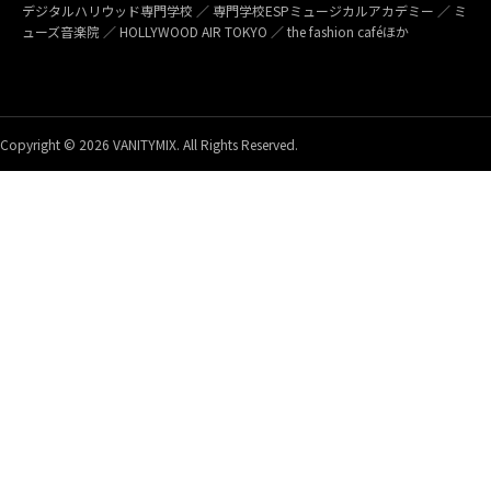
デジタルハリウッド専門学校 ／ 専門学校ESPミュージカルアカデミー ／ ミ
ューズ音楽院 ／ HOLLYWOOD AIR TOKYO ／ the fashion caféほか
Copyright © 2026 VANITYMIX. All Rights Reserved.