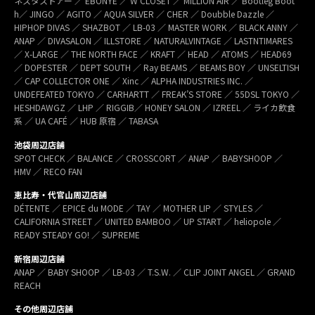
ネスタストアー ／ EBONYE ／ W CLOSET ／ MILLION AIR ／ Bootleg Boot
h／ JINGO ／ AGITO ／ AQUA SILVER ／ CHER ／ Doubble Dazzle ／
HIPHOP DIVAS ／ SHAZBOT ／ LB-03 ／ MASTER WORK ／ BLACK ANNY ／
ANAP ／ DIVASALON ／ ILLSTORE ／ NATURALVINTAGE ／ LASTNTIMARES
／ X-LARGE ／ THE NORTH FACE ／ KRAFT ／ HEAD ／ ATOMS ／ HEAD69
／ DOPESTER ／ DEPT SOUTH ／ Ray BEAMS ／ BEAMS BOY ／ UNSELTISH
／ CAP COLLECTOR ONE ／ Xinc ／ ALPHA INDUSTRIES INC. ／
UNDEFEATED TOKYO ／ CARHARTT ／ FREAK’S STORE ／ 55DSL TOKYO ／
HESHDAWGZ ／ LHP ／ RIGGIB／ HONEY SALON ／ IZREEL ／ ライカ飲食
系 ／ UA CAFÉ ／ HUB 原宿 ／ TABASA
池袋周辺店舗
SPOT CHECK ／ BALANCE ／ CROSSCORT ／ ANAP ／ BABYSHOOP ／
HMV ／ RECO FAN
恵比寿・代官山周辺店舗
DÉTENTE ／ EPICE du MODE ／ TAY ／ MOTHER LIP ／ STYLES ／
CALIFORNIA STREET ／ UNITED BAMBOO ／ UP START ／ heliopole ／
READY STEADY GO! ／ SUPREME
新宿周辺店舗
ANAP ／ BABY SHOOP ／ LB-03 ／ T.S.W. ／ CLIP JOINT ANGEL ／ GRAND
REACH
その他周辺店舗