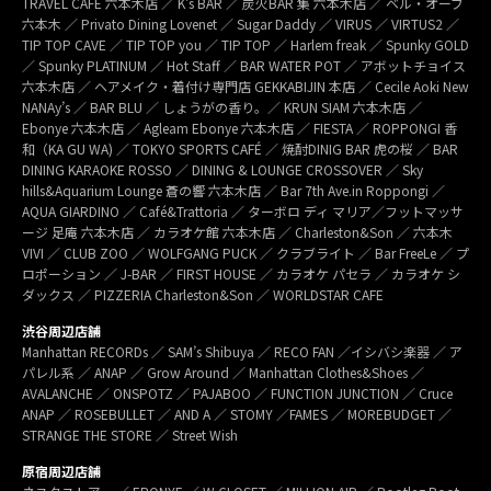
TRAVEL CAFÉ 六本木店 ／ K’s BAR ／ 炭火BAR 集 六本木店 ／ ベル・オーブ
六本木 ／ Privato Dining Lovenet ／ Sugar Daddy ／ VIRUS ／ VIRTUS2 ／
TIP TOP CAVE ／ TIP TOP you ／ TIP TOP ／ Harlem freak ／ Spunky GOLD
／ Spunky PLATINUM ／ Hot Staff ／ BAR WATER POT ／ アボットチョイス
六本木店 ／ ヘアメイク・着付け専門店 GEKKABIJIN 本店 ／ Cecile Aoki New
NANAy’s ／ BAR BLU ／ しょうがの香り。／ KRUN SIAM 六本木店 ／
Ebonye 六本木店 ／ Agleam Ebonye 六本木店 ／ FIESTA ／ ROPPONGI 香
和（KA GU WA) ／ TOKYO SPORTS CAFÉ ／ 焼酎DINIG BAR 虎の桜 ／ BAR
DINING KARAOKE ROSSO ／ DINING & LOUNGE CROSSOVER ／ Sky
hills&Aquarium Lounge 蒼の響 六本木店 ／ Bar 7th Ave.in Roppongi ／
AQUA GIARDINO ／ Café&Trattoria ／ ターボロ ディ マリア／フットマッサ
ージ 足庵 六本木店 ／ カラオケ館 六本木店 ／ Charleston&Son ／ 六本木
VIVI ／ CLUB ZOO ／ WOLFGANG PUCK ／ クラブライト ／ Bar FreeLe ／ プ
ロポーション ／ J-BAR ／ FIRST HOUSE ／ カラオケ パセラ ／ カラオケ シ
ダックス ／ PIZZERIA Charleston&Son ／ WORLDSTAR CAFE
渋谷周辺店舗
Manhattan RECORDs ／ SAM’s Shibuya ／ RECO FAN ／イシバシ楽器 ／ ア
パレル系 ／ ANAP ／ Grow Around ／ Manhattan Clothes&Shoes ／
AVALANCHE ／ ONSPOTZ ／ PAJABOO ／ FUNCTION JUNCTION ／ Cruce
ANAP ／ ROSEBULLET ／ AND A ／ STOMY ／FAMES ／ MOREBUDGET ／
STRANGE THE STORE ／ Street Wish
原宿周辺店舗