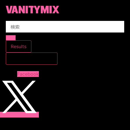
コ
ン
テ
Search
ン
...
ツ
に
ス
Results
キ
すべての結果を見る
ッ
プ
Facebook