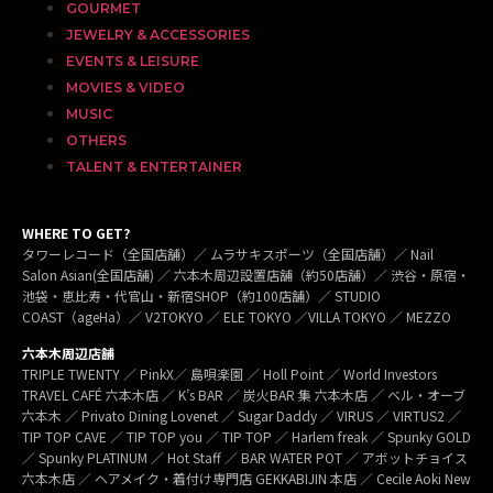
GOURMET
JEWELRY & ACCESSORIES
EVENTS & LEISURE
MOVIES & VIDEO
MUSIC
OTHERS
TALENT & ENTERTAINER
WHERE TO GET?
タワーレコード（全国店舗）／ ムラサキスポーツ（全国店舗）／ Nail
Salon Asian(全国店舗) ／ 六本木周辺設置店舗（約50店舗）／ 渋谷・原宿・
池袋・恵比寿・代官山・新宿SHOP（約100店舗）／ STUDIO
COAST（ageHa）／ V2TOKYO ／ ELE TOKYO ／VILLA TOKYO ／ MEZZO
六本木周辺店舗
TRIPLE TWENTY ／ PinkX／ 島唄楽園 ／ Holl Point ／ World Investors
TRAVEL CAFÉ 六本木店 ／ K’s BAR ／ 炭火BAR 集 六本木店 ／ ベル・オーブ
六本木 ／ Privato Dining Lovenet ／ Sugar Daddy ／ VIRUS ／ VIRTUS2 ／
TIP TOP CAVE ／ TIP TOP you ／ TIP TOP ／ Harlem freak ／ Spunky GOLD
／ Spunky PLATINUM ／ Hot Staff ／ BAR WATER POT ／ アボットチョイス
六本木店 ／ ヘアメイク・着付け専門店 GEKKABIJIN 本店 ／ Cecile Aoki New