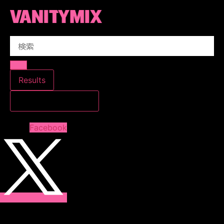
コ
ン
テ
Search
ン
...
ツ
に
ス
Results
キ
すべての結果を見る
ッ
プ
Facebook