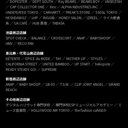
／ DOPESTER ／ DEPT SOUTH ／ Ray BEAMS ／ BEAMS BOY ／ UNSELTISH
／ CAP COLLECTOR ONE ／ Xinc ／ ALPHA INDUSTRIES INC. ／
UNDEFEATED TOKYO ／ CARHARTT ／ FREAK’S STORE ／ 55DSL TOKYO ／
HESHDAWGZ ／ LHP ／ RIGGIB／ HONEY SALON ／ IZREEL ／ ライカ飲食
系 ／ UA CAFÉ ／ HUB 原宿 ／ TABASA
池袋周辺店舗
SPOT CHECK ／ BALANCE ／ CROSSCORT ／ ANAP ／ BABYSHOOP ／
HMV ／ RECO FAN
恵比寿・代官山周辺店舗
DÉTENTE ／ EPICE du MODE ／ TAY ／ MOTHER LIP ／ STYLES ／
CALIFORNIA STREET ／ UNITED BAMBOO ／ UP START ／ heliopole ／
READY STEADY GO! ／ SUPREME
新宿周辺店舗
ANAP ／ BABY SHOOP ／ LB-03 ／ T.S.W. ／ CLIP JOINT ANGEL ／ GRAND
REACH
その他周辺店舗
デジタルハリウッド専門学校 ／ 専門学校ESPミュージカルアカデミー ／ ミ
ューズ音楽院 ／ HOLLYWOOD AIR TOKYO ／ the fashion caféほか