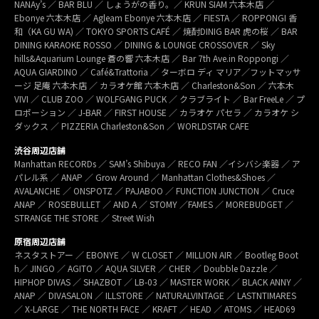
NANAy’s ／ BAR BLU ／ しょうがの香り。／ KRUN SIAM 六本木店 ／
Ebonye 六本木店 ／ Agleam Ebonye 六本木店 ／ FIESTA ／ ROPPONGI 香
和（KA GU WA) ／ TOKYO SPORTS CAFÉ ／ 焼酎DINIG BAR 虎の桜 ／ BAR
DINING KARAOKE ROSSO ／ DINING & LOUNGE CROSSOVER ／ Sky
hills&Aquarium Lounge 蒼の響 六本木店 ／ Bar 7th Ave.in Roppongi ／
AQUA GIARDINO ／ Café&Trattoria ／ ターボロ ディ マリア／フットマッサ
ージ 足庵 六本木店 ／ カラオケ館 六本木店 ／ Charleston&Son ／ 六本木
VIVI ／ CLUB ZOO ／ WOLFGANG PUCK ／ クラブライト ／ Bar FreeLe ／ プ
ロポーション ／ J-BAR ／ FIRST HOUSE ／ カラオケ パセラ ／ カラオケ シ
ダックス ／ PIZZERIA Charleston&Son ／ WORLDSTAR CAFE
渋谷周辺店舗
Manhattan RECORDs ／ SAM’s Shibuya ／ RECO FAN ／イシバシ楽器 ／ ア
パレル系 ／ ANAP ／ Grow Around ／ Manhattan Clothes&Shoes ／
AVALANCHE ／ ONSPOTZ ／ PAJABOO ／ FUNCTION JUNCTION ／ Cruce
ANAP ／ ROSEBULLET ／ AND A ／ STOMY ／FAMES ／ MOREBUDGET ／
STRANGE THE STORE ／ Street Wish
原宿周辺店舗
ネスタストアー ／ EBONYE ／ W CLOSET ／ MILLION AIR ／ Bootleg Boot
h／ JINGO ／ AGITO ／ AQUA SILVER ／ CHER ／ Doubble Dazzle ／
HIPHOP DIVAS ／ SHAZBOT ／ LB-03 ／ MASTER WORK ／ BLACK ANNY ／
ANAP ／ DIVASALON ／ ILLSTORE ／ NATURALVINTAGE ／ LASTNTIMARES
／ X-LARGE ／ THE NORTH FACE ／ KRAFT ／ HEAD ／ ATOMS ／ HEAD69