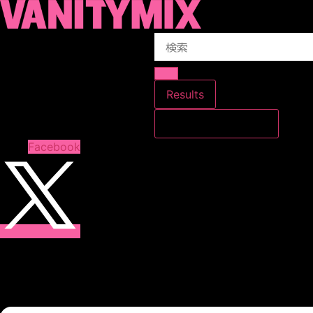
コ
ン
Search
テ
...
ン
ツ
に
Results
ス
すべての結果を見る
キ
ッ
Facebook
プ