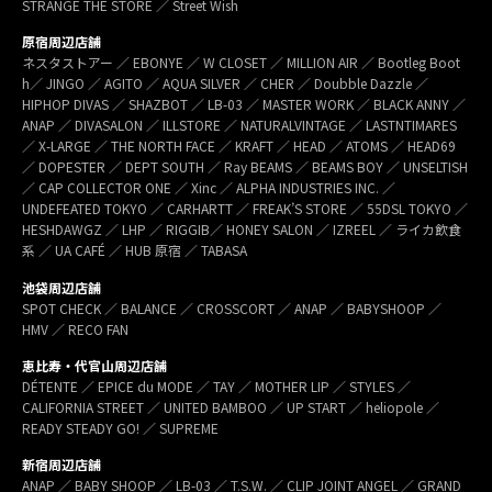
STRANGE THE STORE ／ Street Wish
原宿周辺店舗
ネスタストアー ／ EBONYE ／ W CLOSET ／ MILLION AIR ／ Bootleg Boot
h／ JINGO ／ AGITO ／ AQUA SILVER ／ CHER ／ Doubble Dazzle ／
HIPHOP DIVAS ／ SHAZBOT ／ LB-03 ／ MASTER WORK ／ BLACK ANNY ／
ANAP ／ DIVASALON ／ ILLSTORE ／ NATURALVINTAGE ／ LASTNTIMARES
／ X-LARGE ／ THE NORTH FACE ／ KRAFT ／ HEAD ／ ATOMS ／ HEAD69
／ DOPESTER ／ DEPT SOUTH ／ Ray BEAMS ／ BEAMS BOY ／ UNSELTISH
／ CAP COLLECTOR ONE ／ Xinc ／ ALPHA INDUSTRIES INC. ／
UNDEFEATED TOKYO ／ CARHARTT ／ FREAK’S STORE ／ 55DSL TOKYO ／
HESHDAWGZ ／ LHP ／ RIGGIB／ HONEY SALON ／ IZREEL ／ ライカ飲食
系 ／ UA CAFÉ ／ HUB 原宿 ／ TABASA
池袋周辺店舗
SPOT CHECK ／ BALANCE ／ CROSSCORT ／ ANAP ／ BABYSHOOP ／
HMV ／ RECO FAN
恵比寿・代官山周辺店舗
DÉTENTE ／ EPICE du MODE ／ TAY ／ MOTHER LIP ／ STYLES ／
CALIFORNIA STREET ／ UNITED BAMBOO ／ UP START ／ heliopole ／
READY STEADY GO! ／ SUPREME
新宿周辺店舗
ANAP ／ BABY SHOOP ／ LB-03 ／ T.S.W. ／ CLIP JOINT ANGEL ／ GRAND