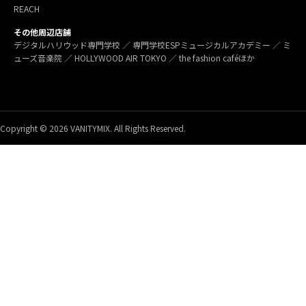
REACH
その他周辺店舗
デジタルハリウッド専門学校 ／ 専門学校ESPミュージカルアカデミー ／ ミ
ューズ音楽院 ／ HOLLYWOOD AIR TOKYO ／ the fashion caféほか
Copyright © 2026 VANITYMIX. All Rights Reserved.