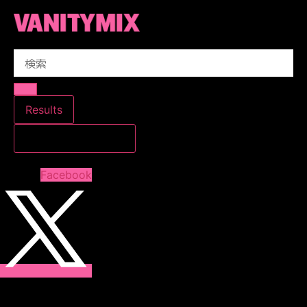
コ
ン
テ
Search
ン
...
ツ
に
ス
Results
キ
すべての結果を見る
ッ
プ
Facebook