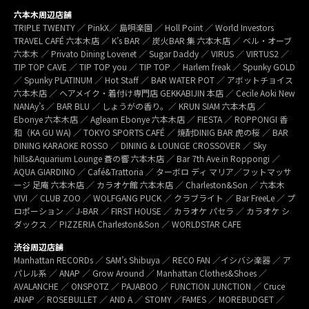
六本木周辺店舗
TRIPLE TWENTY ／ PinkX／ 島唄楽園 ／ Holl Point ／ World Investors
TRAVEL CAFÉ 六本木店 ／ K’s BAR ／ 炭火BAR 集 六本木店 ／ ベル・オーブ
六本木 ／ Privato Dining Lovenet ／ Sugar Daddy ／ VIRUS ／ VIRTUS2 ／
TIP TOP CAVE ／ TIP TOP you ／ TIP TOP ／ Harlem freak ／ Spunky GOLD
／ Spunky PLATINUM ／ Hot Staff ／ BAR WATER POT ／ アボットチョイス
六本木店 ／ ヘアメイク・着付け専門店 GEKKABIJIN 本店 ／ Cecile Aoki New
NANAy’s ／ BAR BLU ／ しょうがの香り。／ KRUN SIAM 六本木店 ／
Ebonye 六本木店 ／ Agleam Ebonye 六本木店 ／ FIESTA ／ ROPPONGI 香
和（KA GU WA) ／ TOKYO SPORTS CAFÉ ／ 焼酎DINIG BAR 虎の桜 ／ BAR
DINING KARAOKE ROSSO ／ DINING & LOUNGE CROSSOVER ／ Sky
hills&Aquarium Lounge 蒼の響 六本木店 ／ Bar 7th Ave.in Roppongi ／
AQUA GIARDINO ／ Café&Trattoria ／ ターボロ ディ マリア／フットマッサ
ージ 足庵 六本木店 ／ カラオケ館 六本木店 ／ Charleston&Son ／ 六本木
VIVI ／ CLUB ZOO ／ WOLFGANG PUCK ／ クラブライト ／ Bar FreeLe ／ プ
ロポーション ／ J-BAR ／ FIRST HOUSE ／ カラオケ パセラ ／ カラオケ シ
ダックス ／ PIZZERIA Charleston&Son ／ WORLDSTAR CAFE
渋谷周辺店舗
Manhattan RECORDs ／ SAM’s Shibuya ／ RECO FAN ／イシバシ楽器 ／ ア
パレル系 ／ ANAP ／ Grow Around ／ Manhattan Clothes&Shoes ／
AVALANCHE ／ ONSPOTZ ／ PAJABOO ／ FUNCTION JUNCTION ／ Cruce
ANAP ／ ROSEBULLET ／ AND A ／ STOMY ／FAMES ／ MOREBUDGET ／