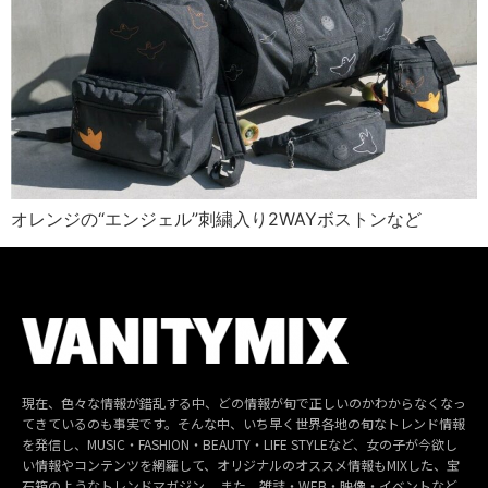
オレンジの“エンジェル”刺繍入り2WAYボストンなど
現在、色々な情報が錯乱する中、どの情報が旬で正しいのかわからなくなっ
てきているのも事実です。そんな中、いち早く世界各地の旬なトレンド情報
を発信し、MUSIC・FASHION・BEAUTY・LIFE STYLEなど、女の子が今欲し
い情報やコンテンツを網羅して、オリジナルのオススメ情報もMIXした、宝
石箱のようなトレンドマガジン。 また、雑誌・WEB・映像・イベントなど