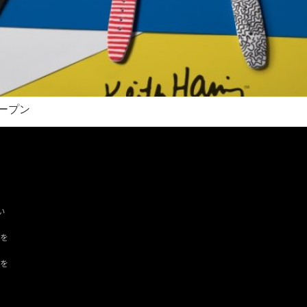
ープン
い
ツを
ドを