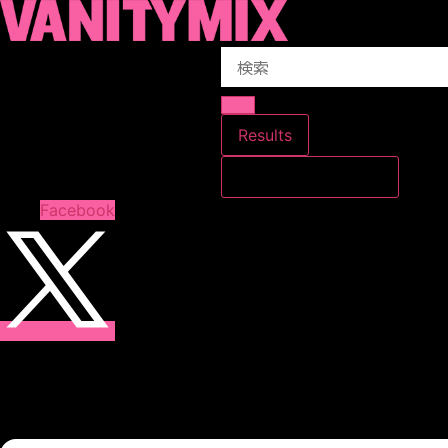
コ
ン
Search
テ
...
ン
ツ
に
Results
ス
すべての結果を見る
キ
ッ
Facebook
プ