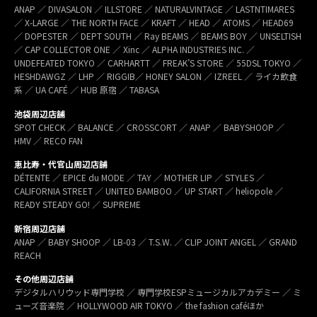
ANAP ／ DIVASALON ／ ILLSTORE ／ NATURALVINTAGE ／ LASTNTIMARES
／ X-LARGE ／ THE NORTH FACE ／ KRAFT ／ HEAD ／ ATOMS ／ HEAD69
／ DOPESTER ／ DEPT SOUTH ／ Ray BEAMS ／ BEAMS BOY ／ UNSELTISH
／ CAP COLLECTOR ONE ／ Xinc ／ ALPHA INDUSTRIES INC. ／
UNDEFEATED TOKYO ／ CARHARTT ／ FREAK’S STORE ／ 55DSL TOKYO ／
HESHDAWGZ ／ LHP ／ RIGGIB／ HONEY SALON ／ IZREEL ／ ライカ飲食
系 ／ UA CAFÉ ／ HUB 原宿 ／ TABASA
池袋周辺店舗
SPOT CHECK ／ BALANCE ／ CROSSCORT ／ ANAP ／ BABYSHOOP ／
HMV ／ RECO FAN
恵比寿・代官山周辺店舗
DÉTENTE ／ EPICE du MODE ／ TAY ／ MOTHER LIP ／ STYLES ／
CALIFORNIA STREET ／ UNITED BAMBOO ／ UP START ／ heliopole ／
READY STEADY GO! ／ SUPREME
新宿周辺店舗
ANAP ／ BABY SHOOP ／ LB-03 ／ T.S.W. ／ CLIP JOINT ANGEL ／ GRAND
REACH
その他周辺店舗
デジタルハリウッド専門学校 ／ 専門学校ESPミュージカルアカデミー ／ ミ
ューズ音楽院 ／ HOLLYWOOD AIR TOKYO ／ the fashion caféほか