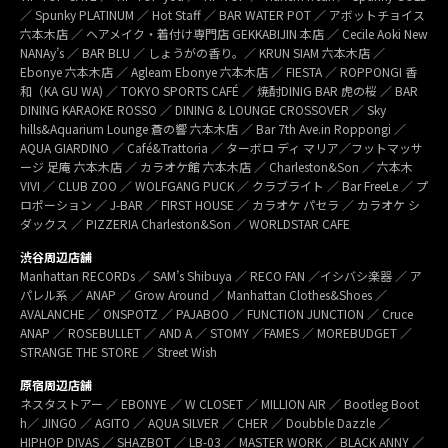
／ Spunky PLATINUM ／ Hot Staff ／ BAR WATER POT ／ アボットチョイス
六本木店 ／ ヘアメイク・着付け専門店 GEKKABIJIN 本店 ／ Cecile Aoki New
NANAy’s ／ BAR BLU ／ しょうがの香り。／ KRUN SIAM 六本木店 ／
Ebonye 六本木店 ／ Agleam Ebonye 六本木店 ／ FIESTA ／ ROPPONGI 香
和（KA GU WA) ／ TOKYO SPORTS CAFÉ ／ 焼酎DINIG BAR 虎の桜 ／ BAR
DINING KARAOKE ROSSO ／ DINING & LOUNGE CROSSOVER ／ Sky
hills&Aquarium Lounge 蒼の響 六本木店 ／ Bar 7th Ave.in Roppongi ／
AQUA GIARDINO ／ Café&Trattoria ／ ターボロ ディ マリア／フットマッサ
ージ 足庵 六本木店 ／ カラオケ館 六本木店 ／ Charleston&Son ／ 六本木
VIVI ／ CLUB ZOO ／ WOLFGANG PUCK ／ クラブライト ／ Bar FreeLe ／ プ
ロポーション ／ J-BAR ／ FIRST HOUSE ／ カラオケ パセラ ／ カラオケ シ
ダックス ／ PIZZERIA Charleston&Son ／ WORLDSTAR CAFE
渋谷周辺店舗
Manhattan RECORDs ／ SAM’s Shibuya ／ RECO FAN ／イシバシ楽器 ／ ア
パレル系 ／ ANAP ／ Grow Around ／ Manhattan Clothes&Shoes ／
AVALANCHE ／ ONSPOTZ ／ PAJABOO ／ FUNCTION JUNCTION ／ Cruce
ANAP ／ ROSEBULLET ／ AND A ／ STOMY ／FAMES ／ MOREBUDGET ／
STRANGE THE STORE ／ Street Wish
原宿周辺店舗
ネスタストアー ／ EBONYE ／ W CLOSET ／ MILLION AIR ／ Bootleg Boot
h／ JINGO ／ AGITO ／ AQUA SILVER ／ CHER ／ Doubble Dazzle ／
HIPHOP DIVAS ／ SHAZBOT ／ LB-03 ／ MASTER WORK ／ BLACK ANNY ／