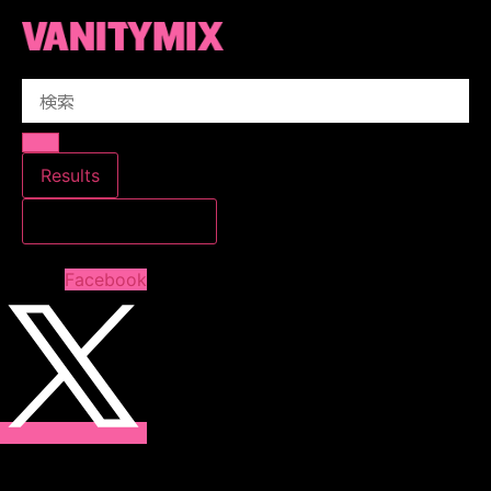
コ
ン
テ
Search
ン
...
ツ
に
ス
Results
キ
すべての結果を見る
ッ
プ
Facebook