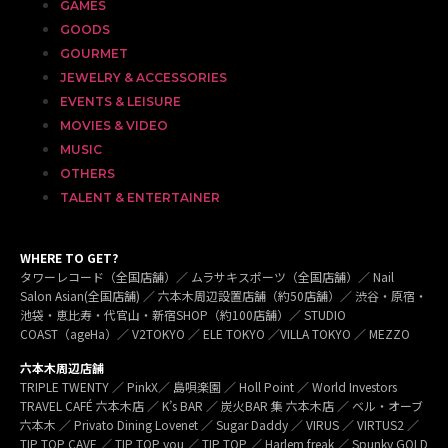
GAMES
GOODS
GOURMET
JEWELRY & ACCESSORIES
EVENTS & LEISURE
MOVIES & VIDEO
MUSIC
OTHERS
TALENT & ENTERTAINER
WHERE TO GET?
タワーレコード（全国店舗）／ ムラサキスポーツ（全国店舗）／ Nail
Salon Asian(全国店舗) ／ 六本木周辺設置店舗（約50店舗）／ 渋谷・原宿・
池袋・恵比寿・代官山・新宿SHOP（約100店舗）／ STUDIO
COAST（ageHa）／ V2TOKYO ／ ELE TOKYO ／VILLA TOKYO ／ MEZZO
六本木周辺店舗
TRIPLE TWENTY ／ PinkX／ 島唄楽園 ／ Holl Point ／ World Investors
TRAVEL CAFÉ 六本木店 ／ K’s BAR ／ 炭火BAR 集 六本木店 ／ ベル・オーブ
六本木 ／ Privato Dining Lovenet ／ Sugar Daddy ／ VIRUS ／ VIRTUS2 ／
TIP TOP CAVE ／ TIP TOP you ／ TIP TOP ／ Harlem freak ／ Spunky GOLD