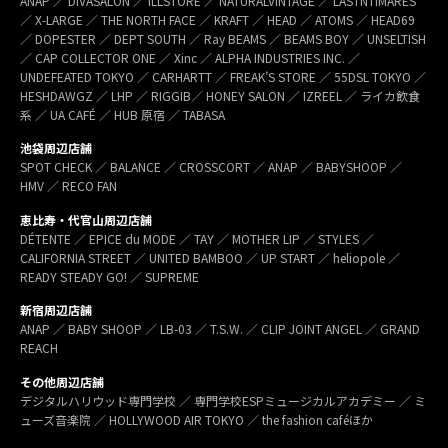
ANAP ／ DIVASALON ／ ILLSTORE ／ NATURALVINTAGE ／ LASTNTIMARES
／ X-LARGE ／ THE NORTH FACE ／ KRAFT ／ HEAD ／ ATOMS ／ HEAD69
／ DOPESTER ／ DEPT SOUTH ／ Ray BEAMS ／ BEAMS BOY ／ UNSELTISH
／ CAP COLLECTOR ONE ／ Xinc ／ ALPHA INDUSTRIES INC. ／
UNDEFEATED TOKYO ／ CARHARTT ／ FREAK’S STORE ／ 55DSL TOKYO ／
HESHDAWGZ ／ LHP ／ RIGGIB／ HONEY SALON ／ IZREEL ／ ライカ飲食
系 ／ UA CAFÉ ／ HUB 原宿 ／ TABASA
池袋周辺店舗
SPOT CHECK ／ BALANCE ／ CROSSCORT ／ ANAP ／ BABYSHOOP ／
HMV ／ RECO FAN
恵比寿・代官山周辺店舗
DÉTENTE ／ EPICE du MODE ／ TAY ／ MOTHER LIP ／ STYLES ／
CALIFORNIA STREET ／ UNITED BAMBOO ／ UP START ／ heliopole ／
READY STEADY GO! ／ SUPREME
新宿周辺店舗
ANAP ／ BABY SHOOP ／ LB-03 ／ T.S.W. ／ CLIP JOINT ANGEL ／ GRAND
REACH
その他周辺店舗
デジタルハリウッド専門学校 ／ 専門学校ESPミュージカルアカデミー ／ ミ
ューズ音楽院 ／ HOLLYWOOD AIR TOKYO ／ the fashion caféほか