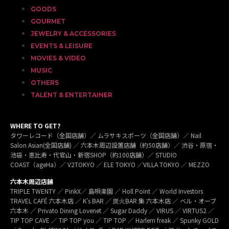
GOODS
GOURMET
JEWELRY & ACCESSORIES
EVENTS & LEISURE
MOVIES & VIDEO
MUSIC
OTHERS
TALENT & ENTERTAINER
WHERE TO GET?
タワーレコード（全国店舗）／ ムラサキスポーツ（全国店舗）／ Nail
Salon Asian(全国店舗) ／ 六本木周辺設置店舗（約50店舗）／ 渋谷・原宿・
池袋・恵比寿・代官山・新宿SHOP（約100店舗）／ STUDIO
COAST（ageHa）／ V2TOKYO ／ ELE TOKYO ／VILLA TOKYO ／ MEZZO
六本木周辺店舗
TRIPLE TWENTY ／ PinkX／ 島唄楽園 ／ Holl Point ／ World Investors
TRAVEL CAFÉ 六本木店 ／ K’s BAR ／ 炭火BAR 集 六本木店 ／ ベル・オーブ
六本木 ／ Privato Dining Lovenet ／ Sugar Daddy ／ VIRUS ／ VIRTUS2 ／
TIP TOP CAVE ／ TIP TOP you ／ TIP TOP ／ Harlem freak ／ Spunky GOLD