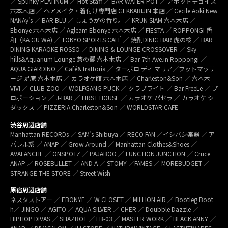
／ Spunky PLATINUM ／ Hot Staff ／ BAR WATER POT ／ アボットチョイス
六本木店 ／ ヘアメイク・着付け専門店 GEKKABIJIN 本店 ／ Cecile Aoki New
NANAy’s ／ BAR BLU ／ しょうがの香り。／ KRUN SIAM 六本木店 ／
Ebonye 六本木店 ／ Agleam Ebonye 六本木店 ／ FIESTA ／ ROPPONGI 香
和（KA GU WA) ／ TOKYO SPORTS CAFÉ ／ 焼酎DINIG BAR 虎の桜 ／ BAR
DINING KARAOKE ROSSO ／ DINING & LOUNGE CROSSOVER ／ Sky
hills&Aquarium Lounge 蒼の響 六本木店 ／ Bar 7th Ave.in Roppongi ／
AQUA GIARDINO ／ Café&Trattoria ／ ターボロ ディ マリア／フットマッサ
ージ 足庵 六本木店 ／ カラオケ館 六本木店 ／ Charleston&Son ／ 六本木
VIVI ／ CLUB ZOO ／ WOLFGANG PUCK ／ クラブライト ／ Bar FreeLe ／ プ
ロポーション ／ J-BAR ／ FIRST HOUSE ／ カラオケ パセラ ／ カラオケ シ
ダックス ／ PIZZERIA Charleston&Son ／ WORLDSTAR CAFE
渋谷周辺店舗
Manhattan RECORDs ／ SAM’s Shibuya ／ RECO FAN ／イシバシ楽器 ／ ア
パレル系 ／ ANAP ／ Grow Around ／ Manhattan Clothes&Shoes ／
AVALANCHE ／ ONSPOTZ ／ PAJABOO ／ FUNCTION JUNCTION ／ Cruce
ANAP ／ ROSEBULLET ／ AND A ／ STOMY ／FAMES ／ MOREBUDGET ／
STRANGE THE STORE ／ Street Wish
原宿周辺店舗
ネスタストアー ／ EBONYE ／ W CLOSET ／ MILLION AIR ／ Bootleg Boot
h／ JINGO ／ AGITO ／ AQUA SILVER ／ CHER ／ Doubble Dazzle ／
HIPHOP DIVAS ／ SHAZBOT ／ LB-03 ／ MASTER WORK ／ BLACK ANNY ／