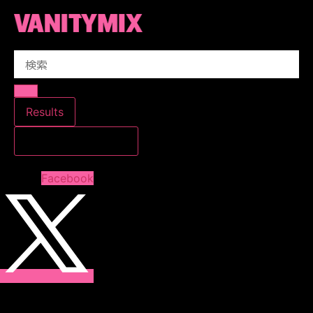
コ
ン
テ
Search
ン
...
ツ
に
ス
Results
キ
すべての結果を見る
ッ
プ
Facebook