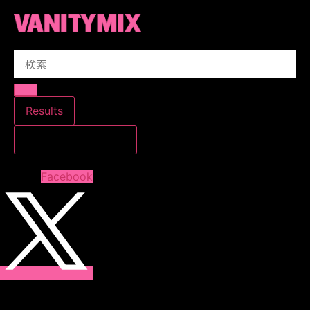
コ
ン
テ
Search
ン
...
ツ
に
ス
Results
キ
すべての結果を見る
ッ
プ
Facebook