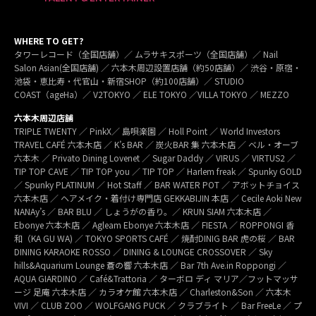
WHERE TO GET?
タワーレコード（全国店舗）／ ムラサキスポーツ（全国店舗）／ Nail
Salon Asian(全国店舗) ／ 六本木周辺設置店舗（約50店舗）／ 渋谷・原宿・
池袋・恵比寿・代官山・新宿SHOP（約100店舗）／ STUDIO
COAST（ageHa）／ V2TOKYO ／ ELE TOKYO ／VILLA TOKYO ／ MEZZO
六本木周辺店舗
TRIPLE TWENTY ／ PinkX／ 島唄楽園 ／ Holl Point ／ World Investors
TRAVEL CAFÉ 六本木店 ／ K’s BAR ／ 炭火BAR 集 六本木店 ／ ベル・オーブ
六本木 ／ Privato Dining Lovenet ／ Sugar Daddy ／ VIRUS ／ VIRTUS2 ／
TIP TOP CAVE ／ TIP TOP you ／ TIP TOP ／ Harlem freak ／ Spunky GOLD
／ Spunky PLATINUM ／ Hot Staff ／ BAR WATER POT ／ アボットチョイス
六本木店 ／ ヘアメイク・着付け専門店 GEKKABIJIN 本店 ／ Cecile Aoki New
NANAy’s ／ BAR BLU ／ しょうがの香り。／ KRUN SIAM 六本木店 ／
Ebonye 六本木店 ／ Agleam Ebonye 六本木店 ／ FIESTA ／ ROPPONGI 香
和（KA GU WA) ／ TOKYO SPORTS CAFÉ ／ 焼酎DINIG BAR 虎の桜 ／ BAR
DINING KARAOKE ROSSO ／ DINING & LOUNGE CROSSOVER ／ Sky
hills&Aquarium Lounge 蒼の響 六本木店 ／ Bar 7th Ave.in Roppongi ／
AQUA GIARDINO ／ Café&Trattoria ／ ターボロ ディ マリア／フットマッサ
ージ 足庵 六本木店 ／ カラオケ館 六本木店 ／ Charleston&Son ／ 六本木
VIVI ／ CLUB ZOO ／ WOLFGANG PUCK ／ クラブライト ／ Bar FreeLe ／ プ