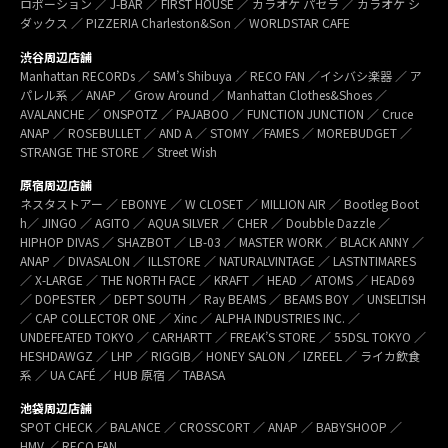
ロポーション ／ J-BAR ／ FIRST HOUSE ／ カラオケ パセラ ／ カラオケ シ
ダックス ／ PIZZERIA Charleston&Son ／ WORLDSTAR CAFE
渋谷周辺店舗
Manhattan RECORDs ／ SAM’s Shibuya ／ RECO FAN ／イシバシ楽器 ／ ア
パレル系 ／ ANAP ／ Grow Around ／ Manhattan Clothes&Shoes ／
AVALANCHE ／ ONSPOTZ ／ PAJABOO ／ FUNCTION JUNCTION ／ Cruce
ANAP ／ ROSEBULLET ／ AND A ／ STOMY ／FAMES ／ MOREBUDGET ／
STRANGE THE STORE ／ Street Wish
原宿周辺店舗
ネスタストアー ／ EBONYE ／ W CLOSET ／ MILLION AIR ／ Bootleg Boot
h／ JINGO ／ AGITO ／ AQUA SILVER ／ CHER ／ Doubble Dazzle ／
HIPHOP DIVAS ／ SHAZBOT ／ LB-03 ／ MASTER WORK ／ BLACK ANNY ／
ANAP ／ DIVASALON ／ ILLSTORE ／ NATURALVINTAGE ／ LASTNTIMARES
／ X-LARGE ／ THE NORTH FACE ／ KRAFT ／ HEAD ／ ATOMS ／ HEAD69
／ DOPESTER ／ DEPT SOUTH ／ Ray BEAMS ／ BEAMS BOY ／ UNSELTISH
／ CAP COLLECTOR ONE ／ Xinc ／ ALPHA INDUSTRIES INC. ／
UNDEFEATED TOKYO ／ CARHARTT ／ FREAK’S STORE ／ 55DSL TOKYO ／
HESHDAWGZ ／ LHP ／ RIGGIB／ HONEY SALON ／ IZREEL ／ ライカ飲食
系 ／ UA CAFÉ ／ HUB 原宿 ／ TABASA
池袋周辺店舗
SPOT CHECK ／ BALANCE ／ CROSSCORT ／ ANAP ／ BABYSHOOP ／
HMV ／ RECO FAN