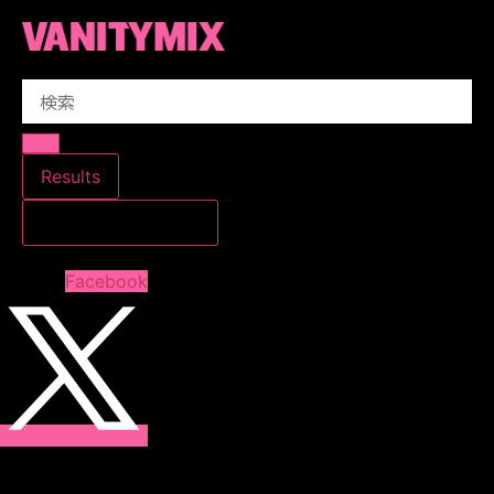
コ
ン
テ
Search
ン
...
ツ
に
ス
Results
キ
すべての結果を見る
ッ
プ
Facebook