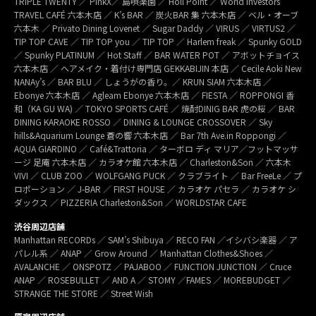
TRIPLE TWENTY ／ PinkX／ 島唄楽園 ／ Holl Point ／ World Investors
TRAVEL CAFÉ 六本木店 ／ K’s BAR ／ 炭火BAR 集 六本木店 ／ ベル・オーブ
六本木 ／ Privato Dining Lovenet ／ Sugar Daddy ／ VIRUS ／ VIRTUS2 ／
TIP TOP CAVE ／ TIP TOP you ／ TIP TOP ／ Harlem freak ／ Spunky GOLD
／ Spunky PLATINUM ／ Hot Staff ／ BAR WATER POT ／ アボットチョイス
六本木店 ／ ヘアメイク・着付け専門店 GEKKABIJIN 本店 ／ Cecile Aoki New
NANAy’s ／ BAR BLU ／ しょうがの香り。／ KRUN SIAM 六本木店 ／
Ebonye 六本木店 ／ Agleam Ebonye 六本木店 ／ FIESTA ／ ROPPONGI 香
和（KA GU WA) ／ TOKYO SPORTS CAFÉ ／ 焼酎DINIG BAR 虎の桜 ／ BAR
DINING KARAOKE ROSSO ／ DINING & LOUNGE CROSSOVER ／ Sky
hills&Aquarium Lounge 蒼の響 六本木店 ／ Bar 7th Ave.in Roppongi ／
AQUA GIARDINO ／ Café&Trattoria ／ ターボロ ディ マリア／フットマッサ
ージ 足庵 六本木店 ／ カラオケ館 六本木店 ／ Charleston&Son ／ 六本木
VIVI ／ CLUB ZOO ／ WOLFGANG PUCK ／ クラブライト ／ Bar FreeLe ／ プ
ロポーション ／ J-BAR ／ FIRST HOUSE ／ カラオケ パセラ ／ カラオケ シ
ダックス ／ PIZZERIA Charleston&Son ／ WORLDSTAR CAFE
渋谷周辺店舗
Manhattan RECORDs ／ SAM’s Shibuya ／ RECO FAN ／イシバシ楽器 ／ ア
パレル系 ／ ANAP ／ Grow Around ／ Manhattan Clothes&Shoes ／
AVALANCHE ／ ONSPOTZ ／ PAJABOO ／ FUNCTION JUNCTION ／ Cruce
ANAP ／ ROSEBULLET ／ AND A ／ STOMY ／FAMES ／ MOREBUDGET ／
STRANGE THE STORE ／ Street Wish