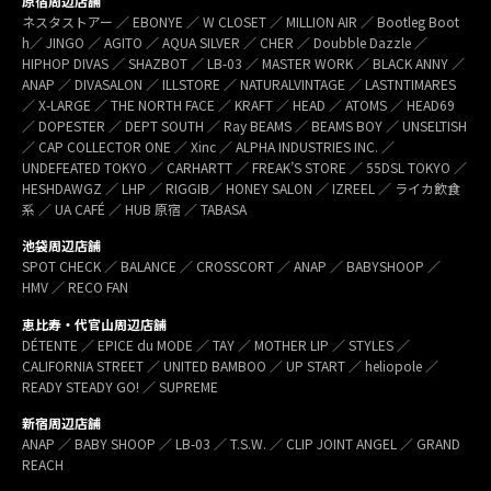
原宿周辺店舗
ネスタストアー ／ EBONYE ／ W CLOSET ／ MILLION AIR ／ Bootleg Boot
h／ JINGO ／ AGITO ／ AQUA SILVER ／ CHER ／ Doubble Dazzle ／
HIPHOP DIVAS ／ SHAZBOT ／ LB-03 ／ MASTER WORK ／ BLACK ANNY ／
ANAP ／ DIVASALON ／ ILLSTORE ／ NATURALVINTAGE ／ LASTNTIMARES
／ X-LARGE ／ THE NORTH FACE ／ KRAFT ／ HEAD ／ ATOMS ／ HEAD69
／ DOPESTER ／ DEPT SOUTH ／ Ray BEAMS ／ BEAMS BOY ／ UNSELTISH
／ CAP COLLECTOR ONE ／ Xinc ／ ALPHA INDUSTRIES INC. ／
UNDEFEATED TOKYO ／ CARHARTT ／ FREAK’S STORE ／ 55DSL TOKYO ／
HESHDAWGZ ／ LHP ／ RIGGIB／ HONEY SALON ／ IZREEL ／ ライカ飲食
系 ／ UA CAFÉ ／ HUB 原宿 ／ TABASA
池袋周辺店舗
SPOT CHECK ／ BALANCE ／ CROSSCORT ／ ANAP ／ BABYSHOOP ／
HMV ／ RECO FAN
恵比寿・代官山周辺店舗
DÉTENTE ／ EPICE du MODE ／ TAY ／ MOTHER LIP ／ STYLES ／
CALIFORNIA STREET ／ UNITED BAMBOO ／ UP START ／ heliopole ／
READY STEADY GO! ／ SUPREME
新宿周辺店舗
ANAP ／ BABY SHOOP ／ LB-03 ／ T.S.W. ／ CLIP JOINT ANGEL ／ GRAND
REACH