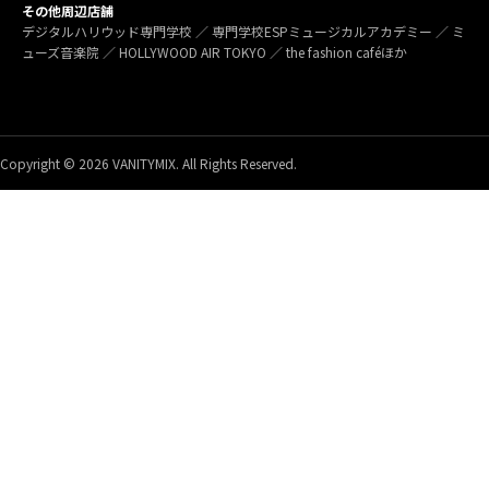
その他周辺店舗
デジタルハリウッド専門学校 ／ 専門学校ESPミュージカルアカデミー ／ ミ
ューズ音楽院 ／ HOLLYWOOD AIR TOKYO ／ the fashion caféほか
Copyright © 2026 VANITYMIX. All Rights Reserved.