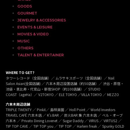
GOODS
GOURMET
JEWELRY & ACCESSORIES
EVENTS & LEISURE
MOVIES & VIDEO
MUSIC
OTHERS
TALENT & ENTERTAINER
WHERE TO GET?
タワーレコード（全国店舗）／ ムラサキスポーツ（全国店舗）／ Nail
Salon Asian(全国店舗) ／ 六本木周辺設置店舗（約50店舗）／ 渋谷・原宿・
池袋・恵比寿・代官山・新宿SHOP（約100店舗）／ STUDIO
COAST（ageHa）／ V2TOKYO ／ ELE TOKYO ／VILLA TOKYO ／ MEZZO
六本木周辺店舗
TRIPLE TWENTY ／ PinkX／ 島唄楽園 ／ Holl Point ／ World Investors
TRAVEL CAFÉ 六本木店 ／ K’s BAR ／ 炭火BAR 集 六本木店 ／ ベル・オーブ
六本木 ／ Privato Dining Lovenet ／ Sugar Daddy ／ VIRUS ／ VIRTUS2 ／
TIP TOP CAVE ／ TIP TOP you ／ TIP TOP ／ Harlem freak ／ Spunky GOLD