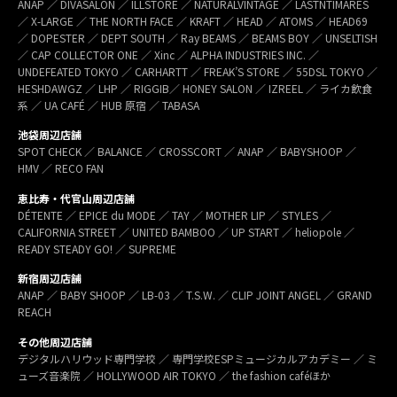
ANAP ／ DIVASALON ／ ILLSTORE ／ NATURALVINTAGE ／ LASTNTIMARES
／ X-LARGE ／ THE NORTH FACE ／ KRAFT ／ HEAD ／ ATOMS ／ HEAD69
／ DOPESTER ／ DEPT SOUTH ／ Ray BEAMS ／ BEAMS BOY ／ UNSELTISH
／ CAP COLLECTOR ONE ／ Xinc ／ ALPHA INDUSTRIES INC. ／
UNDEFEATED TOKYO ／ CARHARTT ／ FREAK’S STORE ／ 55DSL TOKYO ／
HESHDAWGZ ／ LHP ／ RIGGIB／ HONEY SALON ／ IZREEL ／ ライカ飲食
系 ／ UA CAFÉ ／ HUB 原宿 ／ TABASA
池袋周辺店舗
SPOT CHECK ／ BALANCE ／ CROSSCORT ／ ANAP ／ BABYSHOOP ／
HMV ／ RECO FAN
恵比寿・代官山周辺店舗
DÉTENTE ／ EPICE du MODE ／ TAY ／ MOTHER LIP ／ STYLES ／
CALIFORNIA STREET ／ UNITED BAMBOO ／ UP START ／ heliopole ／
READY STEADY GO! ／ SUPREME
新宿周辺店舗
ANAP ／ BABY SHOOP ／ LB-03 ／ T.S.W. ／ CLIP JOINT ANGEL ／ GRAND
REACH
その他周辺店舗
デジタルハリウッド専門学校 ／ 専門学校ESPミュージカルアカデミー ／ ミ
ューズ音楽院 ／ HOLLYWOOD AIR TOKYO ／ the fashion caféほか