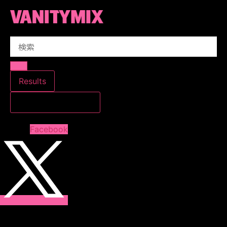
コ
ン
テ
Search
ン
...
ツ
に
ス
Results
キ
すべての結果を見る
ッ
プ
Facebook