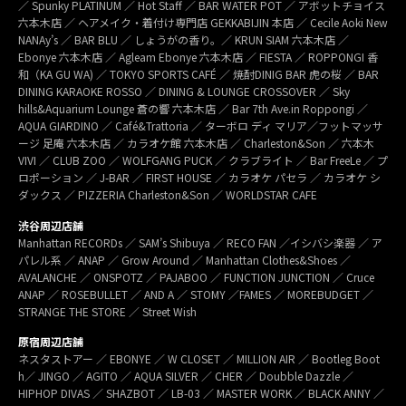
／ Spunky PLATINUM ／ Hot Staff ／ BAR WATER POT ／ アボットチョイス
六本木店 ／ ヘアメイク・着付け専門店 GEKKABIJIN 本店 ／ Cecile Aoki New
NANAy’s ／ BAR BLU ／ しょうがの香り。／ KRUN SIAM 六本木店 ／
Ebonye 六本木店 ／ Agleam Ebonye 六本木店 ／ FIESTA ／ ROPPONGI 香
和（KA GU WA) ／ TOKYO SPORTS CAFÉ ／ 焼酎DINIG BAR 虎の桜 ／ BAR
DINING KARAOKE ROSSO ／ DINING & LOUNGE CROSSOVER ／ Sky
hills&Aquarium Lounge 蒼の響 六本木店 ／ Bar 7th Ave.in Roppongi ／
AQUA GIARDINO ／ Café&Trattoria ／ ターボロ ディ マリア／フットマッサ
ージ 足庵 六本木店 ／ カラオケ館 六本木店 ／ Charleston&Son ／ 六本木
VIVI ／ CLUB ZOO ／ WOLFGANG PUCK ／ クラブライト ／ Bar FreeLe ／ プ
ロポーション ／ J-BAR ／ FIRST HOUSE ／ カラオケ パセラ ／ カラオケ シ
ダックス ／ PIZZERIA Charleston&Son ／ WORLDSTAR CAFE
渋谷周辺店舗
Manhattan RECORDs ／ SAM’s Shibuya ／ RECO FAN ／イシバシ楽器 ／ ア
パレル系 ／ ANAP ／ Grow Around ／ Manhattan Clothes&Shoes ／
AVALANCHE ／ ONSPOTZ ／ PAJABOO ／ FUNCTION JUNCTION ／ Cruce
ANAP ／ ROSEBULLET ／ AND A ／ STOMY ／FAMES ／ MOREBUDGET ／
STRANGE THE STORE ／ Street Wish
原宿周辺店舗
ネスタストアー ／ EBONYE ／ W CLOSET ／ MILLION AIR ／ Bootleg Boot
h／ JINGO ／ AGITO ／ AQUA SILVER ／ CHER ／ Doubble Dazzle ／
HIPHOP DIVAS ／ SHAZBOT ／ LB-03 ／ MASTER WORK ／ BLACK ANNY ／