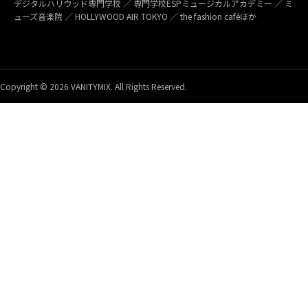
デジタルハリウッド専門学校 ／ 専門学校ESPミュージカルアカデミー ／ ミ
ューズ音楽院 ／ HOLLYWOOD AIR TOKYO ／ the fashion caféほか
Copyright © 2026 VANITYMIX. All Rights Reserved.