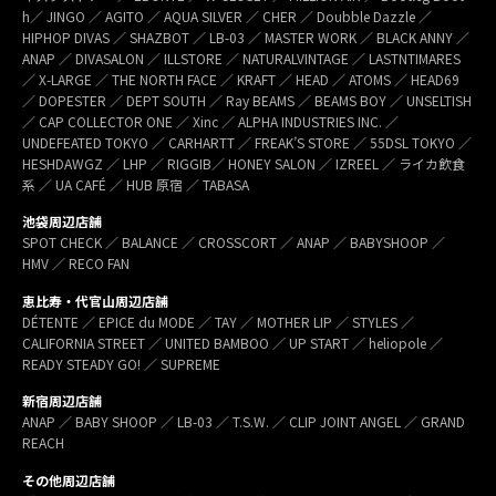
h／ JINGO ／ AGITO ／ AQUA SILVER ／ CHER ／ Doubble Dazzle ／
HIPHOP DIVAS ／ SHAZBOT ／ LB-03 ／ MASTER WORK ／ BLACK ANNY ／
ANAP ／ DIVASALON ／ ILLSTORE ／ NATURALVINTAGE ／ LASTNTIMARES
／ X-LARGE ／ THE NORTH FACE ／ KRAFT ／ HEAD ／ ATOMS ／ HEAD69
／ DOPESTER ／ DEPT SOUTH ／ Ray BEAMS ／ BEAMS BOY ／ UNSELTISH
／ CAP COLLECTOR ONE ／ Xinc ／ ALPHA INDUSTRIES INC. ／
UNDEFEATED TOKYO ／ CARHARTT ／ FREAK’S STORE ／ 55DSL TOKYO ／
HESHDAWGZ ／ LHP ／ RIGGIB／ HONEY SALON ／ IZREEL ／ ライカ飲食
系 ／ UA CAFÉ ／ HUB 原宿 ／ TABASA
池袋周辺店舗
SPOT CHECK ／ BALANCE ／ CROSSCORT ／ ANAP ／ BABYSHOOP ／
HMV ／ RECO FAN
恵比寿・代官山周辺店舗
DÉTENTE ／ EPICE du MODE ／ TAY ／ MOTHER LIP ／ STYLES ／
CALIFORNIA STREET ／ UNITED BAMBOO ／ UP START ／ heliopole ／
READY STEADY GO! ／ SUPREME
新宿周辺店舗
ANAP ／ BABY SHOOP ／ LB-03 ／ T.S.W. ／ CLIP JOINT ANGEL ／ GRAND
REACH
その他周辺店舗