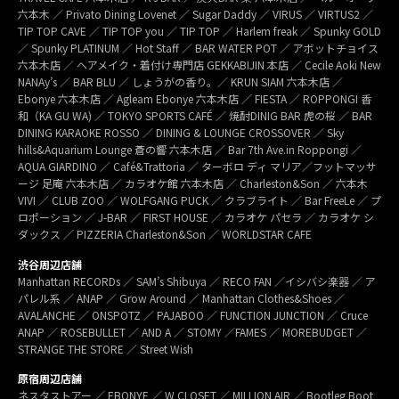
六本木 ／ Privato Dining Lovenet ／ Sugar Daddy ／ VIRUS ／ VIRTUS2 ／
TIP TOP CAVE ／ TIP TOP you ／ TIP TOP ／ Harlem freak ／ Spunky GOLD
／ Spunky PLATINUM ／ Hot Staff ／ BAR WATER POT ／ アボットチョイス
六本木店 ／ ヘアメイク・着付け専門店 GEKKABIJIN 本店 ／ Cecile Aoki New
NANAy’s ／ BAR BLU ／ しょうがの香り。／ KRUN SIAM 六本木店 ／
Ebonye 六本木店 ／ Agleam Ebonye 六本木店 ／ FIESTA ／ ROPPONGI 香
和（KA GU WA) ／ TOKYO SPORTS CAFÉ ／ 焼酎DINIG BAR 虎の桜 ／ BAR
DINING KARAOKE ROSSO ／ DINING & LOUNGE CROSSOVER ／ Sky
hills&Aquarium Lounge 蒼の響 六本木店 ／ Bar 7th Ave.in Roppongi ／
AQUA GIARDINO ／ Café&Trattoria ／ ターボロ ディ マリア／フットマッサ
ージ 足庵 六本木店 ／ カラオケ館 六本木店 ／ Charleston&Son ／ 六本木
VIVI ／ CLUB ZOO ／ WOLFGANG PUCK ／ クラブライト ／ Bar FreeLe ／ プ
ロポーション ／ J-BAR ／ FIRST HOUSE ／ カラオケ パセラ ／ カラオケ シ
ダックス ／ PIZZERIA Charleston&Son ／ WORLDSTAR CAFE
渋谷周辺店舗
Manhattan RECORDs ／ SAM’s Shibuya ／ RECO FAN ／イシバシ楽器 ／ ア
パレル系 ／ ANAP ／ Grow Around ／ Manhattan Clothes&Shoes ／
AVALANCHE ／ ONSPOTZ ／ PAJABOO ／ FUNCTION JUNCTION ／ Cruce
ANAP ／ ROSEBULLET ／ AND A ／ STOMY ／FAMES ／ MOREBUDGET ／
STRANGE THE STORE ／ Street Wish
原宿周辺店舗
ネスタストアー ／ EBONYE ／ W CLOSET ／ MILLION AIR ／ Bootleg Boot