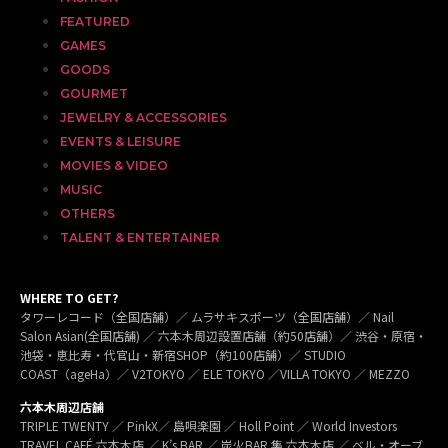
FEATURED
GAMES
GOODS
GOURMET
JEWELRY & ACCESSORIES
EVENTS & LEISURE
MOVIES & VIDEO
MUSIC
OTHERS
TALENT & ENTERTAINER
WHERE TO GET?
タワーレコード（全国店舗）／ ムラサキスポーツ（全国店舗）／ Nail
Salon Asian(全国店舗) ／ 六本木周辺設置店舗（約50店舗）／ 渋谷・原宿・
池袋・恵比寿・代官山・新宿SHOP（約100店舗）／ STUDIO
COAST（ageHa）／ V2TOKYO ／ ELE TOKYO ／VILLA TOKYO ／ MEZZO
六本木周辺店舗
TRIPLE TWENTY ／ PinkX／ 島唄楽園 ／ Holl Point ／ World Investors
TRAVEL CAFÉ 六本木店 ／ K’s BAR ／ 炭火BAR 集 六本木店 ／ ベル・オーブ