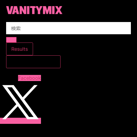
コ
ン
テ
Search
ン
...
ツ
に
ス
Results
キ
すべての結果を見る
ッ
プ
Facebook