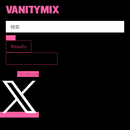
コ
ン
テ
Search
ン
...
ツ
に
ス
Results
キ
すべての結果を見る
ッ
プ
Facebook