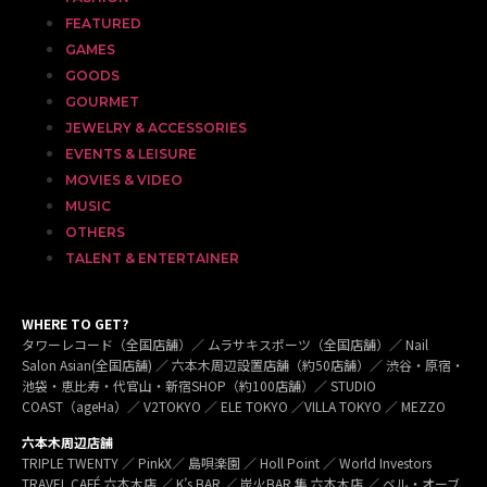
FEATURED
GAMES
GOODS
GOURMET
JEWELRY & ACCESSORIES
EVENTS & LEISURE
MOVIES & VIDEO
MUSIC
OTHERS
TALENT & ENTERTAINER
WHERE TO GET?
タワーレコード（全国店舗）／ ムラサキスポーツ（全国店舗）／ Nail
Salon Asian(全国店舗) ／ 六本木周辺設置店舗（約50店舗）／ 渋谷・原宿・
池袋・恵比寿・代官山・新宿SHOP（約100店舗）／ STUDIO
COAST（ageHa）／ V2TOKYO ／ ELE TOKYO ／VILLA TOKYO ／ MEZZO
六本木周辺店舗
TRIPLE TWENTY ／ PinkX／ 島唄楽園 ／ Holl Point ／ World Investors
TRAVEL CAFÉ 六本木店 ／ K’s BAR ／ 炭火BAR 集 六本木店 ／ ベル・オーブ