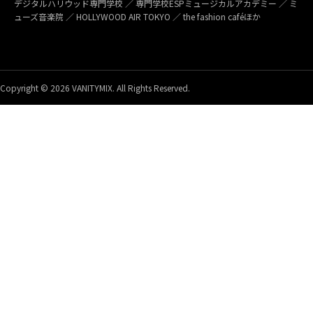
デジタルハリウッド専門学校 ／ 専門学校ESPミュージカルアカデミー ／ ミ
ューズ音楽院 ／ HOLLYWOOD AIR TOKYO ／ the fashion caféほか
Copyright © 2026 VANITYMIX. All Rights Reserved.