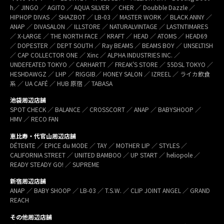
h／ JINGO ／ AGITO ／ AQUA SILVER ／ CHER ／ Doubble Dazzle ／
HIPHOP DIVAS ／ SHAZBOT ／ LB-03 ／ MASTER WORK ／ BLACK ANNY ／
ANAP ／ DIVASALON ／ ILLSTORE ／ NATURALVINTAGE ／ LASTNTIMARES
／ X-LARGE ／ THE NORTH FACE ／ KRAFT ／ HEAD ／ ATOMS ／ HEAD69
／ DOPESTER ／ DEPT SOUTH ／ Ray BEAMS ／ BEAMS BOY ／ UNSELTISH
／ CAP COLLECTOR ONE ／ Xinc ／ ALPHA INDUSTRIES INC. ／
UNDEFEATED TOKYO ／ CARHARTT ／ FREAK’S STORE ／ 55DSL TOKYO ／
HESHDAWGZ ／ LHP ／ RIGGIB／ HONEY SALON ／ IZREEL ／ ライカ飲食
系 ／ UA CAFÉ ／ HUB 原宿 ／ TABASA
池袋周辺店舗
SPOT CHECK ／ BALANCE ／ CROSSCORT ／ ANAP ／ BABYSHOOP ／
HMV ／ RECO FAN
恵比寿・代官山周辺店舗
DÉTENTE ／ EPICE du MODE ／ TAY ／ MOTHER LIP ／ STYLES ／
CALIFORNIA STREET ／ UNITED BAMBOO ／ UP START ／ heliopole ／
READY STEADY GO! ／ SUPREME
新宿周辺店舗
ANAP ／ BABY SHOOP ／ LB-03 ／ T.S.W. ／ CLIP JOINT ANGEL ／ GRAND
REACH
その他周辺店舗