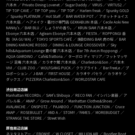
六本木 ／ Privato Dining Lovenet ／ Sugar Daddy ／ VIRUS ／ VIRTUS2 ／
TIP TOP CAVE ／ TIP TOP you ／ TIP TOP ／ Harlem freak ／ Spunky GOLD
／ Spunky PLATINUM ／ Hot Staff ／ BAR WATER POT ／ アボットチョイス
六本木店 ／ ヘアメイク・着付け専門店 GEKKABIJIN 本店 ／ Cecile Aoki New
NANAy’s ／ BAR BLU ／ しょうがの香り。／ KRUN SIAM 六本木店 ／
Ebonye 六本木店 ／ Agleam Ebonye 六本木店 ／ FIESTA ／ ROPPONGI 香
和（KA GU WA) ／ TOKYO SPORTS CAFÉ ／ 焼酎DINIG BAR 虎の桜 ／ BAR
DINING KARAOKE ROSSO ／ DINING & LOUNGE CROSSOVER ／ Sky
hills&Aquarium Lounge 蒼の響 六本木店 ／ Bar 7th Ave.in Roppongi ／
AQUA GIARDINO ／ Café&Trattoria ／ ターボロ ディ マリア／フットマッサ
ージ 足庵 六本木店 ／ カラオケ館 六本木店 ／ Charleston&Son ／ 六本木
VIVI ／ CLUB ZOO ／ WOLFGANG PUCK ／ クラブライト ／ Bar FreeLe ／ プ
ロポーション ／ J-BAR ／ FIRST HOUSE ／ カラオケ パセラ ／ カラオケ シ
ダックス ／ PIZZERIA Charleston&Son ／ WORLDSTAR CAFE
渋谷周辺店舗
Manhattan RECORDs ／ SAM’s Shibuya ／ RECO FAN ／イシバシ楽器 ／ ア
パレル系 ／ ANAP ／ Grow Around ／ Manhattan Clothes&Shoes ／
AVALANCHE ／ ONSPOTZ ／ PAJABOO ／ FUNCTION JUNCTION ／ Cruce
ANAP ／ ROSEBULLET ／ AND A ／ STOMY ／FAMES ／ MOREBUDGET ／
STRANGE THE STORE ／ Street Wish
原宿周辺店舗
ネスタストアー ／ EBONYE ／ W CLOSET ／ MILLION AIR ／ Bootleg Boot