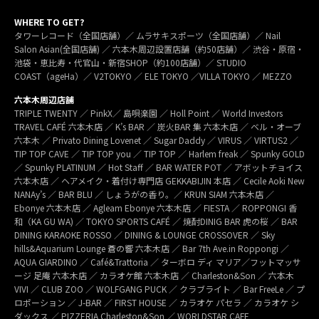
WHERE TO GET?
タワーレコード（全国店舗）／ ムラサキスポーツ（全国店舗）／ Nail
Salon Asian(全国店舗) ／ 六本木周辺設置店舗（約50店舗）／ 渋谷・原宿・
池袋・恵比寿・代官山・新宿SHOP（約100店舗）／ STUDIO
COAST（ageHa）／ V2TOKYO ／ ELE TOKYO ／VILLA TOKYO ／ MEZZO
六本木周辺店舗
TRIPLE TWENTY ／ PinkX／ 島唄楽園 ／ Holl Point ／ World Investors
TRAVEL CAFÉ 六本木店 ／ K’s BAR ／ 炭火BAR 集 六本木店 ／ ベル・オーブ
六本木 ／ Privato Dining Lovenet ／ Sugar Daddy ／ VIRUS ／ VIRTUS2 ／
TIP TOP CAVE ／ TIP TOP you ／ TIP TOP ／ Harlem freak ／ Spunky GOLD
／ Spunky PLATINUM ／ Hot Staff ／ BAR WATER POT ／ アボットチョイス
六本木店 ／ ヘアメイク・着付け専門店 GEKKABIJIN 本店 ／ Cecile Aoki New
NANAy’s ／ BAR BLU ／ しょうがの香り。／ KRUN SIAM 六本木店 ／
Ebonye 六本木店 ／ Agleam Ebonye 六本木店 ／ FIESTA ／ ROPPONGI 香
和（KA GU WA) ／ TOKYO SPORTS CAFÉ ／ 焼酎DINIG BAR 虎の桜 ／ BAR
DINING KARAOKE ROSSO ／ DINING & LOUNGE CROSSOVER ／ Sky
hills&Aquarium Lounge 蒼の響 六本木店 ／ Bar 7th Ave.in Roppongi ／
AQUA GIARDINO ／ Café&Trattoria ／ ターボロ ディ マリア／フットマッサ
ージ 足庵 六本木店 ／ カラオケ館 六本木店 ／ Charleston&Son ／ 六本木
VIVI ／ CLUB ZOO ／ WOLFGANG PUCK ／ クラブライト ／ Bar FreeLe ／ プ
ロポーション ／ J-BAR ／ FIRST HOUSE ／ カラオケ パセラ ／ カラオケ シ
ダックス ／ PIZZERIA Charleston&Son ／ WORLDSTAR CAFE