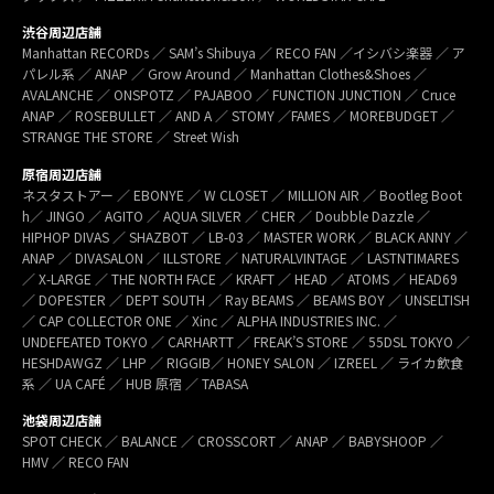
渋谷周辺店舗
Manhattan RECORDs ／ SAM’s Shibuya ／ RECO FAN ／イシバシ楽器 ／ ア
パレル系 ／ ANAP ／ Grow Around ／ Manhattan Clothes&Shoes ／
AVALANCHE ／ ONSPOTZ ／ PAJABOO ／ FUNCTION JUNCTION ／ Cruce
ANAP ／ ROSEBULLET ／ AND A ／ STOMY ／FAMES ／ MOREBUDGET ／
STRANGE THE STORE ／ Street Wish
原宿周辺店舗
ネスタストアー ／ EBONYE ／ W CLOSET ／ MILLION AIR ／ Bootleg Boot
h／ JINGO ／ AGITO ／ AQUA SILVER ／ CHER ／ Doubble Dazzle ／
HIPHOP DIVAS ／ SHAZBOT ／ LB-03 ／ MASTER WORK ／ BLACK ANNY ／
ANAP ／ DIVASALON ／ ILLSTORE ／ NATURALVINTAGE ／ LASTNTIMARES
／ X-LARGE ／ THE NORTH FACE ／ KRAFT ／ HEAD ／ ATOMS ／ HEAD69
／ DOPESTER ／ DEPT SOUTH ／ Ray BEAMS ／ BEAMS BOY ／ UNSELTISH
／ CAP COLLECTOR ONE ／ Xinc ／ ALPHA INDUSTRIES INC. ／
UNDEFEATED TOKYO ／ CARHARTT ／ FREAK’S STORE ／ 55DSL TOKYO ／
HESHDAWGZ ／ LHP ／ RIGGIB／ HONEY SALON ／ IZREEL ／ ライカ飲食
系 ／ UA CAFÉ ／ HUB 原宿 ／ TABASA
池袋周辺店舗
SPOT CHECK ／ BALANCE ／ CROSSCORT ／ ANAP ／ BABYSHOOP ／
HMV ／ RECO FAN