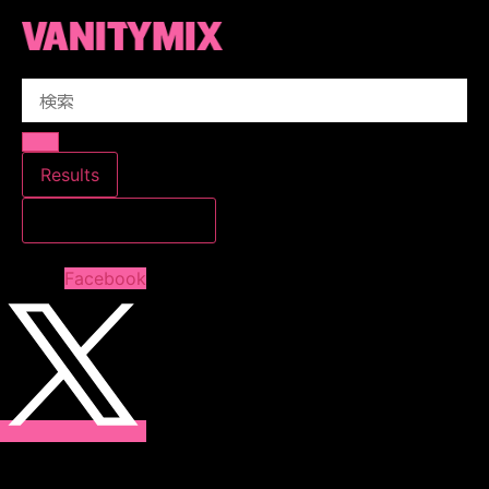
コ
ン
テ
Search
ン
...
ツ
に
ス
Results
キ
すべての結果を見る
ッ
プ
Facebook