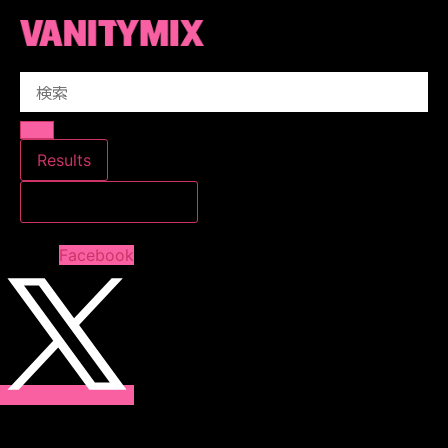
コ
ン
テ
Search
ン
...
ツ
に
ス
Results
キ
すべての結果を見る
ッ
プ
Facebook