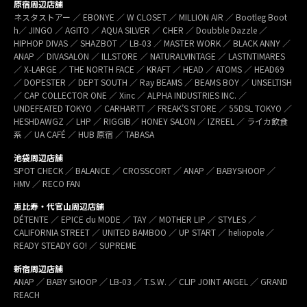
原宿周辺店舗
ネスタストアー ／ EBONYE ／ W CLOSET ／ MILLION AIR ／ Bootleg Boot
h／ JINGO ／ AGITO ／ AQUA SILVER ／ CHER ／ Doubble Dazzle ／
HIPHOP DIVAS ／ SHAZBOT ／ LB-03 ／ MASTER WORK ／ BLACK ANNY ／
ANAP ／ DIVASALON ／ ILLSTORE ／ NATURALVINTAGE ／ LASTNTIMARES
／ X-LARGE ／ THE NORTH FACE ／ KRAFT ／ HEAD ／ ATOMS ／ HEAD69
／ DOPESTER ／ DEPT SOUTH ／ Ray BEAMS ／ BEAMS BOY ／ UNSELTISH
／ CAP COLLECTOR ONE ／ Xinc ／ ALPHA INDUSTRIES INC. ／
UNDEFEATED TOKYO ／ CARHARTT ／ FREAK’S STORE ／ 55DSL TOKYO ／
HESHDAWGZ ／ LHP ／ RIGGIB／ HONEY SALON ／ IZREEL ／ ライカ飲食
系 ／ UA CAFÉ ／ HUB 原宿 ／ TABASA
池袋周辺店舗
SPOT CHECK ／ BALANCE ／ CROSSCORT ／ ANAP ／ BABYSHOOP ／
HMV ／ RECO FAN
恵比寿・代官山周辺店舗
DÉTENTE ／ EPICE du MODE ／ TAY ／ MOTHER LIP ／ STYLES ／
CALIFORNIA STREET ／ UNITED BAMBOO ／ UP START ／ heliopole ／
READY STEADY GO! ／ SUPREME
新宿周辺店舗
ANAP ／ BABY SHOOP ／ LB-03 ／ T.S.W. ／ CLIP JOINT ANGEL ／ GRAND
REACH