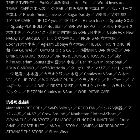
TRIPLE TWENTY ／ PinkX／ 島唄楽園 ／ Holl Point ／ World Investors
TRAVEL CAFÉ 六本木店 ／ K’s BAR ／ 炭火BAR 集 六本木店 ／ ベル・オーブ
六本木 ／ Privato Dining Lovenet ／ Sugar Daddy ／ VIRUS ／ VIRTUS2 ／
TIP TOP CAVE ／ TIP TOP you ／ TIP TOP ／ Harlem freak ／ Spunky GOLD
／ Spunky PLATINUM ／ Hot Staff ／ BAR WATER POT ／ アボットチョイス
六本木店 ／ ヘアメイク・着付け専門店 GEKKABIJIN 本店 ／ Cecile Aoki New
NANAy’s ／ BAR BLU ／ しょうがの香り。／ KRUN SIAM 六本木店 ／
Ebonye 六本木店 ／ Agleam Ebonye 六本木店 ／ FIESTA ／ ROPPONGI 香
和（KA GU WA) ／ TOKYO SPORTS CAFÉ ／ 焼酎DINIG BAR 虎の桜 ／ BAR
DINING KARAOKE ROSSO ／ DINING & LOUNGE CROSSOVER ／ Sky
hills&Aquarium Lounge 蒼の響 六本木店 ／ Bar 7th Ave.in Roppongi ／
AQUA GIARDINO ／ Café&Trattoria ／ ターボロ ディ マリア／フットマッサ
ージ 足庵 六本木店 ／ カラオケ館 六本木店 ／ Charleston&Son ／ 六本木
VIVI ／ CLUB ZOO ／ WOLFGANG PUCK ／ クラブライト ／ Bar FreeLe ／ プ
ロポーション ／ J-BAR ／ FIRST HOUSE ／ カラオケ パセラ ／ カラオケ シ
ダックス ／ PIZZERIA Charleston&Son ／ WORLDSTAR CAFE
渋谷周辺店舗
Manhattan RECORDs ／ SAM’s Shibuya ／ RECO FAN ／イシバシ楽器 ／ ア
パレル系 ／ ANAP ／ Grow Around ／ Manhattan Clothes&Shoes ／
AVALANCHE ／ ONSPOTZ ／ PAJABOO ／ FUNCTION JUNCTION ／ Cruce
ANAP ／ ROSEBULLET ／ AND A ／ STOMY ／FAMES ／ MOREBUDGET ／
STRANGE THE STORE ／ Street Wish