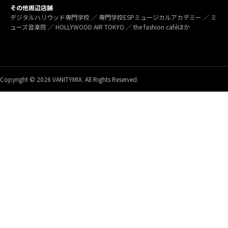
その他周辺店舗
デジタルハリウッド専門学校 ／ 専門学校ESPミュージカルアカデミー ／ ミ
ューズ音楽院 ／ HOLLYWOOD AIR TOKYO ／ the fashion caféほか
Copyright © 2026 VANITYMIX. All Rights Reserved.