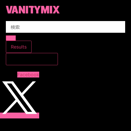
コ
ン
テ
Search
ン
...
ツ
に
ス
Results
キ
すべての結果を見る
ッ
プ
Facebook