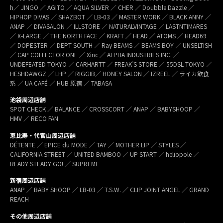
h／ JINGO ／ AGITO ／ AQUA SILVER ／ CHER ／ Doubble Dazzle ／
HIPHOP DIVAS ／ SHAZBOT ／ LB-03 ／ MASTER WORK ／ BLACK ANNY ／
ANAP ／ DIVASALON ／ ILLSTORE ／ NATURALVINTAGE ／ LASTNTIMARES
／ X-LARGE ／ THE NORTH FACE ／ KRAFT ／ HEAD ／ ATOMS ／ HEAD69
／ DOPESTER ／ DEPT SOUTH ／ Ray BEAMS ／ BEAMS BOY ／ UNSELTISH
／ CAP COLLECTOR ONE ／ Xinc ／ ALPHA INDUSTRIES INC. ／
UNDEFEATED TOKYO ／ CARHARTT ／ FREAK’S STORE ／ 55DSL TOKYO ／
HESHDAWGZ ／ LHP ／ RIGGIB／ HONEY SALON ／ IZREEL ／ ライカ飲食
系 ／ UA CAFÉ ／ HUB 原宿 ／ TABASA
池袋周辺店舗
SPOT CHECK ／ BALANCE ／ CROSSCORT ／ ANAP ／ BABYSHOOP ／
HMV ／ RECO FAN
恵比寿・代官山周辺店舗
DÉTENTE ／ EPICE du MODE ／ TAY ／ MOTHER LIP ／ STYLES ／
CALIFORNIA STREET ／ UNITED BAMBOO ／ UP START ／ heliopole ／
READY STEADY GO! ／ SUPREME
新宿周辺店舗
ANAP ／ BABY SHOOP ／ LB-03 ／ T.S.W. ／ CLIP JOINT ANGEL ／ GRAND
REACH
その他周辺店舗