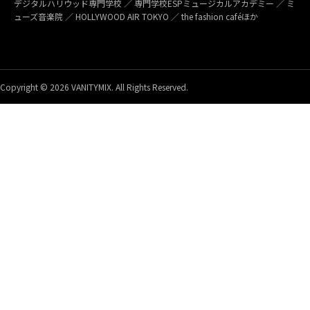
デジタルハリウッド専門学校 ／ 専門学校ESPミュージカルアカデミー ／ ミ
ューズ音楽院 ／ HOLLYWOOD AIR TOKYO ／ the fashion caféほか
Copyright © 2026 VANITYMIX. All Rights Reserved.