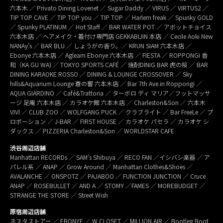
六本木 ／ Privato Dining Lovenet ／ Sugar Daddy ／ VIRUS ／ VIRTUS2 ／
TIP TOP CAVE ／ TIP TOP you ／ TIP TOP ／ Harlem freak ／ Spunky GOLD
／ Spunky PLATINUM ／ Hot Staff ／ BAR WATER POT ／ アボットチョイス
六本木店 ／ ヘアメイク・着付け専門店 GEKKABIJIN 本店 ／ Cecile Aoki New
NANAy’s ／ BAR BLU ／ しょうがの香り。／ KRUN SIAM 六本木店 ／
Ebonye 六本木店 ／ Agleam Ebonye 六本木店 ／ FIESTA ／ ROPPONGI 香
和（KA GU WA) ／ TOKYO SPORTS CAFÉ ／ 焼酎DINIG BAR 虎の桜 ／ BAR
DINING KARAOKE ROSSO ／ DINING & LOUNGE CROSSOVER ／ Sky
hills&Aquarium Lounge 蒼の響 六本木店 ／ Bar 7th Ave.in Roppongi ／
AQUA GIARDINO ／ Café&Trattoria ／ ターボロ ディ マリア／フットマッサ
ージ 足庵 六本木店 ／ カラオケ館 六本木店 ／ Charleston&Son ／ 六本木
VIVI ／ CLUB ZOO ／ WOLFGANG PUCK ／ クラブライト ／ Bar FreeLe ／ プ
ロポーション ／ J-BAR ／ FIRST HOUSE ／ カラオケ パセラ ／ カラオケ シ
ダックス ／ PIZZERIA Charleston&Son ／ WORLDSTAR CAFE
渋谷周辺店舗
Manhattan RECORDs ／ SAM’s Shibuya ／ RECO FAN ／イシバシ楽器 ／ ア
パレル系 ／ ANAP ／ Grow Around ／ Manhattan Clothes&Shoes ／
AVALANCHE ／ ONSPOTZ ／ PAJABOO ／ FUNCTION JUNCTION ／ Cruce
ANAP ／ ROSEBULLET ／ AND A ／ STOMY ／FAMES ／ MOREBUDGET ／
STRANGE THE STORE ／ Street Wish
原宿周辺店舗
ネスタストアー ／ EBONYE ／ W CLOSET ／ MILLION AIR ／ Bootleg Boot