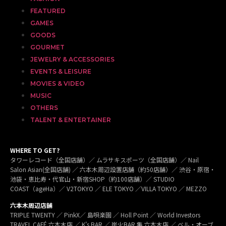
FEATURED
GAMES
GOODS
GOURMET
JEWELRY & ACCESSORIES
EVENTS & LEISURE
MOVIES & VIDEO
MUSIC
OTHERS
TALENT & ENTERTAINER
WHERE TO GET?
タワーレコード（全国店舗）／ ムラサキスポーツ（全国店舗）／ Nail
Salon Asian(全国店舗) ／ 六本木周辺設置店舗（約50店舗）／ 渋谷・原宿・
池袋・恵比寿・代官山・新宿SHOP（約100店舗）／ STUDIO
COAST（ageHa）／ V2TOKYO ／ ELE TOKYO ／VILLA TOKYO ／ MEZZO
六本木周辺店舗
TRIPLE TWENTY ／ PinkX／ 島唄楽園 ／ Holl Point ／ World Investors
TRAVEL CAFÉ 六本木店 ／ K’s BAR ／ 炭火BAR 集 六本木店 ／ ベル・オーブ