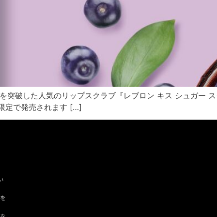
0万本を突破した人気のリップスクラブ『レブロン キス シュガー
限定で発売されます […]
い
ツを
ドを