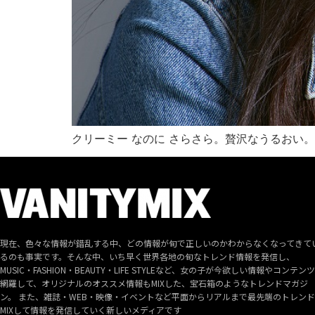
クリーミー なのに さらさら。贅沢なうるおい。
現在、色々な情報が錯乱する中、どの情報が旬で正しいのかわからなくなってきて
るのも事実です。そんな中、いち早く世界各地の旬なトレンド情報を発信し、
MUSIC・FASHION・BEAUTY・LIFE STYLEなど、女の子が今欲しい情報やコンテン
網羅して、オリジナルのオススメ情報もMIXした、宝石箱のようなトレンドマガジ
ン。 また、雑誌・WEB・映像・イベントなど平面からリアルまで最先端のトレン
MIXして情報を発信していく新しいメディアです