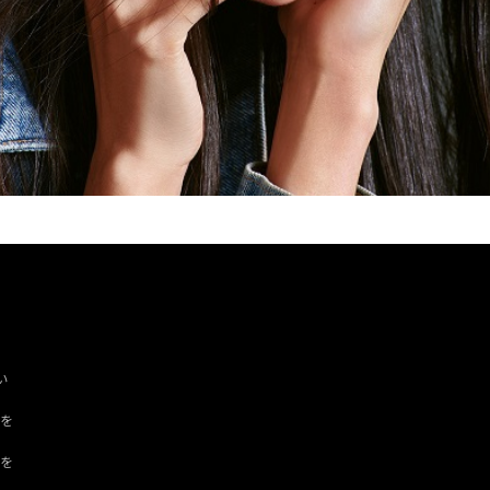
い
ツを
ドを