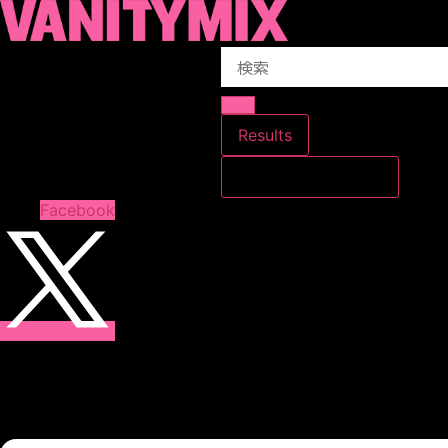
コ
ン
Search
テ
...
ン
ツ
に
Results
ス
すべての結果を見る
キ
ッ
Facebook
プ