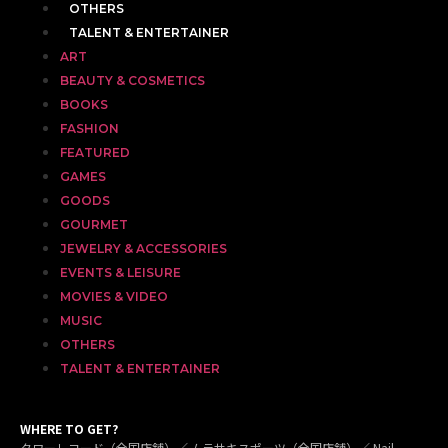
OTHERS
TALENT & ENTERTAINER
ART
BEAUTY & COSMETICS
BOOKS
FASHION
FEATURED
GAMES
GOODS
GOURMET
JEWELRY & ACCESSORIES
EVENTS & LEISURE
MOVIES & VIDEO
MUSIC
OTHERS
TALENT & ENTERTAINER
WHERE TO GET?
タワーレコード（全国店舗）／ ムラサキスポーツ（全国店舗）／ Nail