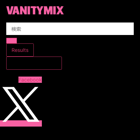
コ
ン
テ
Search
ン
...
ツ
に
ス
Results
キ
すべての結果を見る
ッ
プ
Facebook