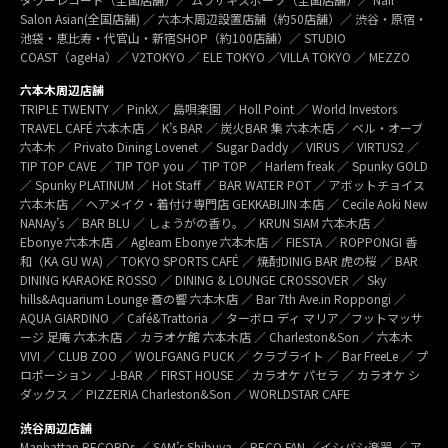
Salon Asian(全国店舗) ／ 六本木周辺設置店舗（約50店舗）／ 渋谷・原宿・
池袋・恵比寿・代官山・新宿SHOP（約100店舗）／ STUDIO
COAST（ageHa）／ V2TOKYO ／ ELE TOKYO ／VILLA TOKYO ／ MEZZO
六本木周辺店舗
TRIPLE TWENTY ／ PinkX／ 島唄楽園 ／ Holl Point ／ World Investors
TRAVEL CAFÉ 六本木店 ／ K’s BAR ／ 炭火BAR 集 六本木店 ／ ベル・オーブ
六本木 ／ Privato Dining Lovenet ／ Sugar Daddy ／ VIRUS ／ VIRTUS2 ／
TIP TOP CAVE ／ TIP TOP you ／ TIP TOP ／ Harlem freak ／ Spunky GOLD
／ Spunky PLATINUM ／ Hot Staff ／ BAR WATER POT ／ アボットチョイス
六本木店 ／ ヘアメイク・着付け専門店 GEKKABIJIN 本店 ／ Cecile Aoki New
NANAy’s ／ BAR BLU ／ しょうがの香り。／ KRUN SIAM 六本木店 ／
Ebonye 六本木店 ／ Agleam Ebonye 六本木店 ／ FIESTA ／ ROPPONGI 香
和（KA GU WA) ／ TOKYO SPORTS CAFÉ ／ 焼酎DINIG BAR 虎の桜 ／ BAR
DINING KARAOKE ROSSO ／ DINING & LOUNGE CROSSOVER ／ Sky
hills&Aquarium Lounge 蒼の響 六本木店 ／ Bar 7th Ave.in Roppongi ／
AQUA GIARDINO ／ Café&Trattoria ／ ターボロ ディ マリア／フットマッサ
ージ 足庵 六本木店 ／ カラオケ館 六本木店 ／ Charleston&Son ／ 六本木
VIVI ／ CLUB ZOO ／ WOLFGANG PUCK ／ クラブライト ／ Bar FreeLe ／ プ
ロポーション ／ J-BAR ／ FIRST HOUSE ／ カラオケ パセラ ／ カラオケ シ
ダックス ／ PIZZERIA Charleston&Son ／ WORLDSTAR CAFE
渋谷周辺店舗
Manhattan RECORDs ／ SAM’s Shibuya ／ RECO FAN ／イシバシ楽器 ／ ア