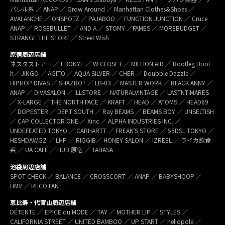
パレル系 ／ ANAP ／ Grow Around ／ Manhattan Clothes&Shoes ／
AVALANCHE ／ ONSPOTZ ／ PAJABOO ／ FUNCTION JUNCTION ／ Cruce
ANAP ／ ROSEBULLET ／ AND A ／ STOMY ／FAMES ／ MOREBUDGET ／
STRANGE THE STORE ／ Street Wish
原宿周辺店舗
ネスタストアー ／ EBONYE ／ W CLOSET ／ MILLION AIR ／ Bootleg Boot
h／ JINGO ／ AGITO ／ AQUA SILVER ／ CHER ／ Doubble Dazzle ／
HIPHOP DIVAS ／ SHAZBOT ／ LB-03 ／ MASTER WORK ／ BLACK ANNY ／
ANAP ／ DIVASALON ／ ILLSTORE ／ NATURALVINTAGE ／ LASTNTIMARES
／ X-LARGE ／ THE NORTH FACE ／ KRAFT ／ HEAD ／ ATOMS ／ HEAD69
／ DOPESTER ／ DEPT SOUTH ／ Ray BEAMS ／ BEAMS BOY ／ UNSELTISH
／ CAP COLLECTOR ONE ／ Xinc ／ ALPHA INDUSTRIES INC. ／
UNDEFEATED TOKYO ／ CARHARTT ／ FREAK’S STORE ／ 55DSL TOKYO ／
HESHDAWGZ ／ LHP ／ RIGGIB／ HONEY SALON ／ IZREEL ／ ライカ飲食
系 ／ UA CAFÉ ／ HUB 原宿 ／ TABASA
池袋周辺店舗
SPOT CHECK ／ BALANCE ／ CROSSCORT ／ ANAP ／ BABYSHOOP ／
HMV ／ RECO FAN
恵比寿・代官山周辺店舗
DÉTENTE ／ EPICE du MODE ／ TAY ／ MOTHER LIP ／ STYLES ／
CALIFORNIA STREET ／ UNITED BAMBOO ／ UP START ／ heliopole ／