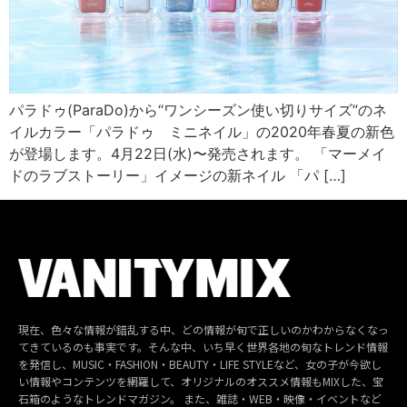
パラドゥ(ParaDo)から“ワンシーズン使い切りサイズ”のネ
イルカラー「パラドゥ ミニネイル」の2020年春夏の新色
が登場します。4月22日(水)〜発売されます。 「マーメイ
ドのラブストーリー」イメージの新ネイル 「パ […]
現在、色々な情報が錯乱する中、どの情報が旬で正しいのかわからなくなっ
てきているのも事実です。そんな中、いち早く世界各地の旬なトレンド情報
を発信し、MUSIC・FASHION・BEAUTY・LIFE STYLEなど、女の子が今欲し
い情報やコンテンツを網羅して、オリジナルのオススメ情報もMIXした、宝
石箱のようなトレンドマガジン。 また、雑誌・WEB・映像・イベントなど