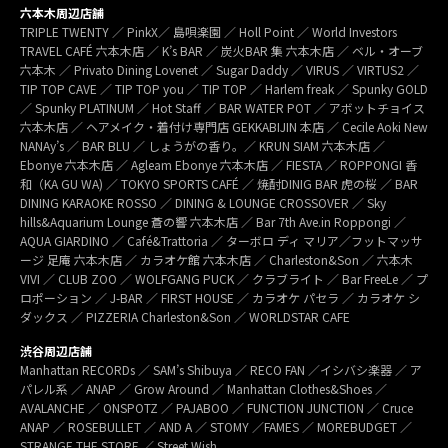
六本木周辺店舗
TRIPLE TWENTY ／ PinkX／ 島唄楽園 ／ Holl Point ／ World Investors
TRAVEL CAFÉ 六本木店 ／ K’s BAR ／ 炭火BAR 集 六本木店 ／ ベル・オーブ
六本木 ／ Privato Dining Lovenet ／ Sugar Daddy ／ VIRUS ／ VIRTUS2 ／
TIP TOP CAVE ／ TIP TOP you ／ TIP TOP ／ Harlem freak ／ Spunky GOLD
／ Spunky PLATINUM ／ Hot Staff ／ BAR WATER POT ／ アボットチョイス
六本木店 ／ ヘアメイク・着付け専門店 GEKKABIJIN 本店 ／ Cecile Aoki New
NANAy’s ／ BAR BLU ／ しょうがの香り。／ KRUN SIAM 六本木店 ／
Ebonye 六本木店 ／ Agleam Ebonye 六本木店 ／ FIESTA ／ ROPPONGI 香
和（KA GU WA) ／ TOKYO SPORTS CAFÉ ／ 焼酎DINIG BAR 虎の桜 ／ BAR
DINING KARAOKE ROSSO ／ DINING & LOUNGE CROSSOVER ／ Sky
hills&Aquarium Lounge 蒼の響 六本木店 ／ Bar 7th Ave.in Roppongi ／
AQUA GIARDINO ／ Café&Trattoria ／ ターボロ ディ マリア／フットマッサ
ージ 足庵 六本木店 ／ カラオケ館 六本木店 ／ Charleston&Son ／ 六本木
VIVI ／ CLUB ZOO ／ WOLFGANG PUCK ／ クラブライト ／ Bar FreeLe ／ プ
ロポーション ／ J-BAR ／ FIRST HOUSE ／ カラオケ パセラ ／ カラオケ シ
ダックス ／ PIZZERIA Charleston&Son ／ WORLDSTAR CAFE
渋谷周辺店舗
Manhattan RECORDs ／ SAM’s Shibuya ／ RECO FAN ／イシバシ楽器 ／ ア
パレル系 ／ ANAP ／ Grow Around ／ Manhattan Clothes&Shoes ／
AVALANCHE ／ ONSPOTZ ／ PAJABOO ／ FUNCTION JUNCTION ／ Cruce
ANAP ／ ROSEBULLET ／ AND A ／ STOMY ／FAMES ／ MOREBUDGET ／
STRANGE THE STORE ／ Street Wish