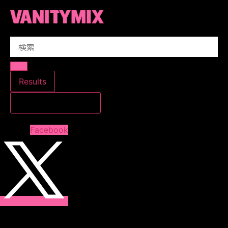
コ
ン
テ
Search
ン
...
ツ
に
ス
Results
キ
すべての結果を見る
ッ
プ
Facebook