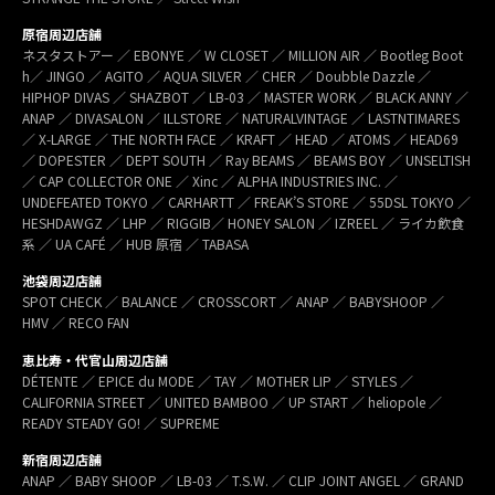
原宿周辺店舗
ネスタストアー ／ EBONYE ／ W CLOSET ／ MILLION AIR ／ Bootleg Boot
h／ JINGO ／ AGITO ／ AQUA SILVER ／ CHER ／ Doubble Dazzle ／
HIPHOP DIVAS ／ SHAZBOT ／ LB-03 ／ MASTER WORK ／ BLACK ANNY ／
ANAP ／ DIVASALON ／ ILLSTORE ／ NATURALVINTAGE ／ LASTNTIMARES
／ X-LARGE ／ THE NORTH FACE ／ KRAFT ／ HEAD ／ ATOMS ／ HEAD69
／ DOPESTER ／ DEPT SOUTH ／ Ray BEAMS ／ BEAMS BOY ／ UNSELTISH
／ CAP COLLECTOR ONE ／ Xinc ／ ALPHA INDUSTRIES INC. ／
UNDEFEATED TOKYO ／ CARHARTT ／ FREAK’S STORE ／ 55DSL TOKYO ／
HESHDAWGZ ／ LHP ／ RIGGIB／ HONEY SALON ／ IZREEL ／ ライカ飲食
系 ／ UA CAFÉ ／ HUB 原宿 ／ TABASA
池袋周辺店舗
SPOT CHECK ／ BALANCE ／ CROSSCORT ／ ANAP ／ BABYSHOOP ／
HMV ／ RECO FAN
恵比寿・代官山周辺店舗
DÉTENTE ／ EPICE du MODE ／ TAY ／ MOTHER LIP ／ STYLES ／
CALIFORNIA STREET ／ UNITED BAMBOO ／ UP START ／ heliopole ／
READY STEADY GO! ／ SUPREME
新宿周辺店舗
ANAP ／ BABY SHOOP ／ LB-03 ／ T.S.W. ／ CLIP JOINT ANGEL ／ GRAND