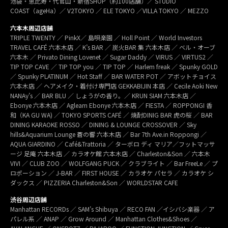
池袋・恵比寿・代官山・新宿SHOP（約100店舗）／ STUDIO
COAST（ageHa）／ V2TOKYO ／ ELE TOKYO ／VILLA TOKYO ／ MEZZO
六本木周辺店舗
TRIPLE TWENTY ／ PinkX／ 島唄楽園 ／ Holl Point ／ World Investors
TRAVEL CAFÉ 六本木店 ／ K’s BAR ／ 炭火BAR 集 六本木店 ／ ベル・オーブ
六本木 ／ Privato Dining Lovenet ／ Sugar Daddy ／ VIRUS ／ VIRTUS2 ／
TIP TOP CAVE ／ TIP TOP you ／ TIP TOP ／ Harlem freak ／ Spunky GOLD
／ Spunky PLATINUM ／ Hot Staff ／ BAR WATER POT ／ アボットチョイス
六本木店 ／ ヘアメイク・着付け専門店 GEKKABIJIN 本店 ／ Cecile Aoki New
NANAy’s ／ BAR BLU ／ しょうがの香り。／ KRUN SIAM 六本木店 ／
Ebonye 六本木店 ／ Agleam Ebonye 六本木店 ／ FIESTA ／ ROPPONGI 香
和（KA GU WA) ／ TOKYO SPORTS CAFÉ ／ 焼酎DINIG BAR 虎の桜 ／ BAR
DINING KARAOKE ROSSO ／ DINING & LOUNGE CROSSOVER ／ Sky
hills&Aquarium Lounge 蒼の響 六本木店 ／ Bar 7th Ave.in Roppongi ／
AQUA GIARDINO ／ Café&Trattoria ／ ターボロ ディ マリア／フットマッサ
ージ 足庵 六本木店 ／ カラオケ館 六本木店 ／ Charleston&Son ／ 六本木
VIVI ／ CLUB ZOO ／ WOLFGANG PUCK ／ クラブライト ／ Bar FreeLe ／ プ
ロポーション ／ J-BAR ／ FIRST HOUSE ／ カラオケ パセラ ／ カラオケ シ
ダックス ／ PIZZERIA Charleston&Son ／ WORLDSTAR CAFE
渋谷周辺店舗
Manhattan RECORDs ／ SAM’s Shibuya ／ RECO FAN ／イシバシ楽器 ／ ア
パレル系 ／ ANAP ／ Grow Around ／ Manhattan Clothes&Shoes ／