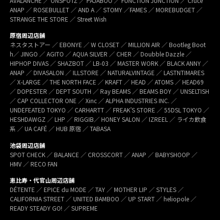
AVALANCHE ／ ONSPOTZ ／ PAJABOO ／ FUNCTION JUNCTION ／ Cruce
ANAP ／ ROSEBULLET ／ AND A ／ STOMY ／FAMES ／ MOREBUDGET ／
STRANGE THE STORE ／ Street Wish
原宿周辺店舗
ネスタストアー ／ EBONYE ／ W CLOSET ／ MILLION AIR ／ Bootleg Boot
h／ JINGO ／ AGITO ／ AQUA SILVER ／ CHER ／ Doubble Dazzle ／
HIPHOP DIVAS ／ SHAZBOT ／ LB-03 ／ MASTER WORK ／ BLACK ANNY ／
ANAP ／ DIVASALON ／ ILLSTORE ／ NATURALVINTAGE ／ LASTNTIMARES
／ X-LARGE ／ THE NORTH FACE ／ KRAFT ／ HEAD ／ ATOMS ／ HEAD69
／ DOPESTER ／ DEPT SOUTH ／ Ray BEAMS ／ BEAMS BOY ／ UNSELTISH
／ CAP COLLECTOR ONE ／ Xinc ／ ALPHA INDUSTRIES INC. ／
UNDEFEATED TOKYO ／ CARHARTT ／ FREAK’S STORE ／ 55DSL TOKYO ／
HESHDAWGZ ／ LHP ／ RIGGIB／ HONEY SALON ／ IZREEL ／ ライカ飲食
系 ／ UA CAFÉ ／ HUB 原宿 ／ TABASA
池袋周辺店舗
SPOT CHECK ／ BALANCE ／ CROSSCORT ／ ANAP ／ BABYSHOOP ／
HMV ／ RECO FAN
恵比寿・代官山周辺店舗
DÉTENTE ／ EPICE du MODE ／ TAY ／ MOTHER LIP ／ STYLES ／
CALIFORNIA STREET ／ UNITED BAMBOO ／ UP START ／ heliopole ／
READY STEADY GO! ／ SUPREME