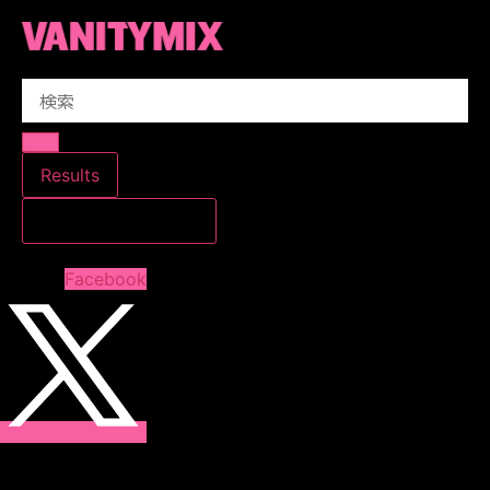
コ
ン
テ
Search
ン
...
ツ
に
ス
Results
キ
すべての結果を見る
ッ
プ
Facebook