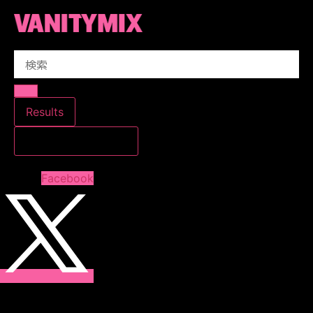
コ
ン
テ
Search
ン
...
ツ
に
ス
Results
キ
すべての結果を見る
ッ
プ
Facebook