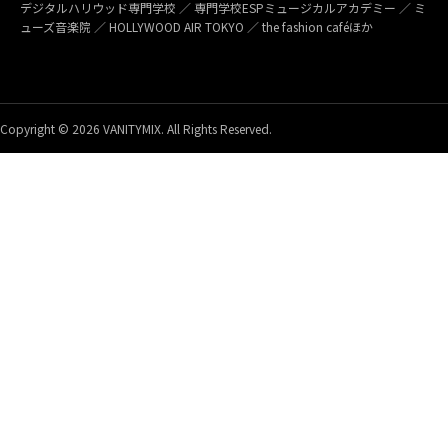
デジタルハリウッド専門学校 ／ 専門学校ESPミュージカルアカデミー ／ ミ
ューズ音楽院 ／ HOLLYWOOD AIR TOKYO ／ the fashion caféほか
Copyright © 2026 VANITYMIX. All Rights Reserved.