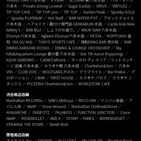
六本木 ／ Privato Dining Lovenet ／ Sugar Daddy ／ VIRUS ／ VIRTUS2 ／
TIP TOP CAVE ／ TIP TOP you ／ TIP TOP ／ Harlem freak ／ Spunky GOLD
／ Spunky PLATINUM ／ Hot Staff ／ BAR WATER POT ／ アボットチョイス
六本木店 ／ ヘアメイク・着付け専門店 GEKKABIJIN 本店 ／ Cecile Aoki New
NANAy’s ／ BAR BLU ／ しょうがの香り。／ KRUN SIAM 六本木店 ／
Ebonye 六本木店 ／ Agleam Ebonye 六本木店 ／ FIESTA ／ ROPPONGI 香
和（KA GU WA) ／ TOKYO SPORTS CAFÉ ／ 焼酎DINIG BAR 虎の桜 ／ BAR
DINING KARAOKE ROSSO ／ DINING & LOUNGE CROSSOVER ／ Sky
hills&Aquarium Lounge 蒼の響 六本木店 ／ Bar 7th Ave.in Roppongi ／
AQUA GIARDINO ／ Café&Trattoria ／ ターボロ ディ マリア／フットマッサ
ージ 足庵 六本木店 ／ カラオケ館 六本木店 ／ Charleston&Son ／ 六本木
VIVI ／ CLUB ZOO ／ WOLFGANG PUCK ／ クラブライト ／ Bar FreeLe ／ プ
ロポーション ／ J-BAR ／ FIRST HOUSE ／ カラオケ パセラ ／ カラオケ シ
ダックス ／ PIZZERIA Charleston&Son ／ WORLDSTAR CAFE
渋谷周辺店舗
Manhattan RECORDs ／ SAM’s Shibuya ／ RECO FAN ／イシバシ楽器 ／ ア
パレル系 ／ ANAP ／ Grow Around ／ Manhattan Clothes&Shoes ／
AVALANCHE ／ ONSPOTZ ／ PAJABOO ／ FUNCTION JUNCTION ／ Cruce
ANAP ／ ROSEBULLET ／ AND A ／ STOMY ／FAMES ／ MOREBUDGET ／
STRANGE THE STORE ／ Street Wish
原宿周辺店舗
ネスタストアー ／ EBONYE ／ W CLOSET ／ MILLION AIR ／ Bootleg Boot