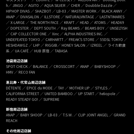
h／ JINGO ／ AGITO ／ AQUA SILVER ／ CHER ／ Doubble Dazzle ／
HIPHOP DIVAS ／ SHAZBOT ／ LB-03 ／ MASTER WORK ／ BLACK ANNY ／
ANAP ／ DIVASALON ／ ILLSTORE ／ NATURALVINTAGE ／ LASTNTIMARES
／ X-LARGE ／ THE NORTH FACE ／ KRAFT ／ HEAD ／ ATOMS ／ HEAD69
／ DOPESTER ／ DEPT SOUTH ／ Ray BEAMS ／ BEAMS BOY ／ UNSELTISH
／ CAP COLLECTOR ONE ／ Xinc ／ ALPHA INDUSTRIES INC. ／
UNDEFEATED TOKYO ／ CARHARTT ／ FREAK’S STORE ／ 55DSL TOKYO ／
HESHDAWGZ ／ LHP ／ RIGGIB／ HONEY SALON ／ IZREEL ／ ライカ飲食
系 ／ UA CAFÉ ／ HUB 原宿 ／ TABASA
池袋周辺店舗
SPOT CHECK ／ BALANCE ／ CROSSCORT ／ ANAP ／ BABYSHOOP ／
HMV ／ RECO FAN
恵比寿・代官山周辺店舗
DÉTENTE ／ EPICE du MODE ／ TAY ／ MOTHER LIP ／ STYLES ／
CALIFORNIA STREET ／ UNITED BAMBOO ／ UP START ／ heliopole ／
READY STEADY GO! ／ SUPREME
新宿周辺店舗
ANAP ／ BABY SHOOP ／ LB-03 ／ T.S.W. ／ CLIP JOINT ANGEL ／ GRAND
REACH
その他周辺店舗