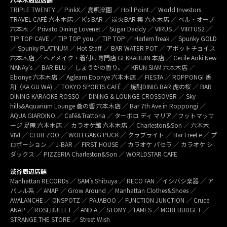
TRIPLE TWENTY ／ PinkX／ 島唄楽園 ／ Holl Point ／ World Investors
TRAVEL CAFÉ 六本木店 ／ K’s BAR ／ 炭火BAR 集 六本木店 ／ ベル・オーブ
六本木 ／ Privato Dining Lovenet ／ Sugar Daddy ／ VIRUS ／ VIRTUS2 ／
TIP TOP CAVE ／ TIP TOP you ／ TIP TOP ／ Harlem freak ／ Spunky GOLD
／ Spunky PLATINUM ／ Hot Staff ／ BAR WATER POT ／ アボットチョイス
六本木店 ／ ヘアメイク・着付け専門店 GEKKABIJIN 本店 ／ Cecile Aoki New
NANAy’s ／ BAR BLU ／ しょうがの香り。／ KRUN SIAM 六本木店 ／
Ebonye 六本木店 ／ Agleam Ebonye 六本木店 ／ FIESTA ／ ROPPONGI 香
和（KA GU WA) ／ TOKYO SPORTS CAFÉ ／ 焼酎DINIG BAR 虎の桜 ／ BAR
DINING KARAOKE ROSSO ／ DINING & LOUNGE CROSSOVER ／ Sky
hills&Aquarium Lounge 蒼の響 六本木店 ／ Bar 7th Ave.in Roppongi ／
AQUA GIARDINO ／ Café&Trattoria ／ ターボロ ディ マリア／フットマッサ
ージ 足庵 六本木店 ／ カラオケ館 六本木店 ／ Charleston&Son ／ 六本木
VIVI ／ CLUB ZOO ／ WOLFGANG PUCK ／ クラブライト ／ Bar FreeLe ／ プ
ロポーション ／ J-BAR ／ FIRST HOUSE ／ カラオケ パセラ ／ カラオケ シ
ダックス ／ PIZZERIA Charleston&Son ／ WORLDSTAR CAFE
渋谷周辺店舗
Manhattan RECORDs ／ SAM’s Shibuya ／ RECO FAN ／イシバシ楽器 ／ ア
パレル系 ／ ANAP ／ Grow Around ／ Manhattan Clothes&Shoes ／
AVALANCHE ／ ONSPOTZ ／ PAJABOO ／ FUNCTION JUNCTION ／ Cruce
ANAP ／ ROSEBULLET ／ AND A ／ STOMY ／FAMES ／ MOREBUDGET ／
STRANGE THE STORE ／ Street Wish