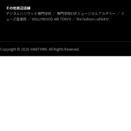
その他周辺店舗
デジタルハリウッド専門学校 ／ 専門学校ESPミュージカルアカデミー ／ ミ
ューズ音楽院 ／ HOLLYWOOD AIR TOKYO ／ the fashion caféほか
Copyright © 2026 VANITYMIX. All Rights Reserved.