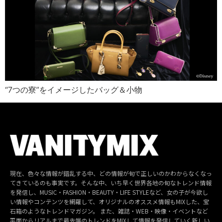
“7つの寮”をイメージしたバッグ＆小物
現在、色々な情報が錯乱する中、どの情報が旬で正しいのかわからなくなっ
てきているのも事実です。そんな中、いち早く世界各地の旬なトレンド情報
を発信し、MUSIC・FASHION・BEAUTY・LIFE STYLEなど、女の子が今欲し
い情報やコンテンツを網羅して、オリジナルのオススメ情報もMIXした、宝
石箱のようなトレンドマガジン。 また、雑誌・WEB・映像・イベントなど
平面からリアルまで最先端のトレンドをMIXして情報を発信していく新しい