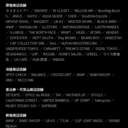
原宿周辺店舗
ネスタストアー ／ EBONYE ／ W CLOSET ／ MILLION AIR ／ Bootleg Boot
h／ JINGO ／ AGITO ／ AQUA SILVER ／ CHER ／ Doubble Dazzle ／
HIPHOP DIVAS ／ SHAZBOT ／ LB-03 ／ MASTER WORK ／ BLACK ANNY ／
ANAP ／ DIVASALON ／ ILLSTORE ／ NATURALVINTAGE ／ LASTNTIMARES
／ X-LARGE ／ THE NORTH FACE ／ KRAFT ／ HEAD ／ ATOMS ／ HEAD69
／ DOPESTER ／ DEPT SOUTH ／ Ray BEAMS ／ BEAMS BOY ／ UNSELTISH
／ CAP COLLECTOR ONE ／ Xinc ／ ALPHA INDUSTRIES INC. ／
UNDEFEATED TOKYO ／ CARHARTT ／ FREAK’S STORE ／ 55DSL TOKYO ／
HESHDAWGZ ／ LHP ／ RIGGIB／ HONEY SALON ／ IZREEL ／ ライカ飲食
系 ／ UA CAFÉ ／ HUB 原宿 ／ TABASA
池袋周辺店舗
SPOT CHECK ／ BALANCE ／ CROSSCORT ／ ANAP ／ BABYSHOOP ／
HMV ／ RECO FAN
恵比寿・代官山周辺店舗
DÉTENTE ／ EPICE du MODE ／ TAY ／ MOTHER LIP ／ STYLES ／
CALIFORNIA STREET ／ UNITED BAMBOO ／ UP START ／ heliopole ／
READY STEADY GO! ／ SUPREME
新宿周辺店舗
ANAP ／ BABY SHOOP ／ LB-03 ／ T.S.W. ／ CLIP JOINT ANGEL ／ GRAND
REACH