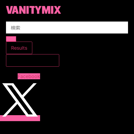
コ
ン
テ
Search
ン
...
ツ
に
ス
Results
キ
すべての結果を見る
ッ
プ
Facebook