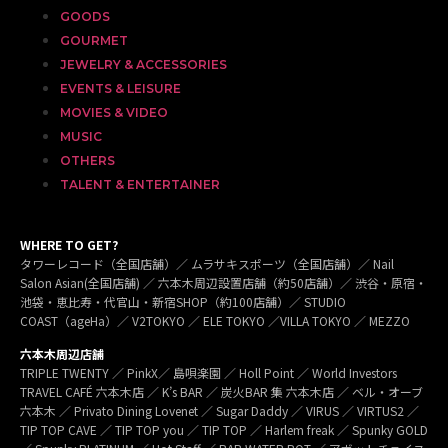
GOODS
GOURMET
JEWELRY & ACCESSORIES
EVENTS & LEISURE
MOVIES & VIDEO
MUSIC
OTHERS
TALENT & ENTERTAINER
WHERE TO GET?
タワーレコード（全国店舗）／ ムラサキスポーツ（全国店舗）／ Nail
Salon Asian(全国店舗) ／ 六本木周辺設置店舗（約50店舗）／ 渋谷・原宿・
池袋・恵比寿・代官山・新宿SHOP（約100店舗）／ STUDIO
COAST（ageHa）／ V2TOKYO ／ ELE TOKYO ／VILLA TOKYO ／ MEZZO
六本木周辺店舗
TRIPLE TWENTY ／ PinkX／ 島唄楽園 ／ Holl Point ／ World Investors
TRAVEL CAFÉ 六本木店 ／ K’s BAR ／ 炭火BAR 集 六本木店 ／ ベル・オーブ
六本木 ／ Privato Dining Lovenet ／ Sugar Daddy ／ VIRUS ／ VIRTUS2 ／
TIP TOP CAVE ／ TIP TOP you ／ TIP TOP ／ Harlem freak ／ Spunky GOLD