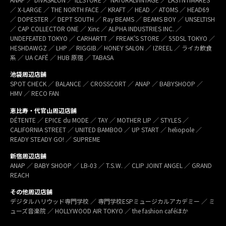
／ X-LARGE ／ THE NORTH FACE ／ KRAFT ／ HEAD ／ ATOMS ／ HEAD69
／ DOPESTER ／ DEPT SOUTH ／ Ray BEAMS ／ BEAMS BOY ／ UNSELTISH
／ CAP COLLECTOR ONE ／ Xinc ／ ALPHA INDUSTRIES INC. ／
UNDEFEATED TOKYO ／ CARHARTT ／ FREAK’S STORE ／ 55DSL TOKYO ／
HESHDAWGZ ／ LHP ／ RIGGIB／ HONEY SALON ／ IZREEL ／ ライカ飲食
系 ／ UA CAFÉ ／ HUB 原宿 ／ TABASA
池袋周辺店舗
SPOT CHECK ／ BALANCE ／ CROSSCORT ／ ANAP ／ BABYSHOOP ／
HMV ／ RECO FAN
恵比寿・代官山周辺店舗
DÉTENTE ／ EPICE du MODE ／ TAY ／ MOTHER LIP ／ STYLES ／
CALIFORNIA STREET ／ UNITED BAMBOO ／ UP START ／ heliopole ／
READY STEADY GO! ／ SUPREME
新宿周辺店舗
ANAP ／ BABY SHOOP ／ LB-03 ／ T.S.W. ／ CLIP JOINT ANGEL ／ GRAND
REACH
その他周辺店舗
デジタルハリウッド専門学校 ／ 専門学校ESPミュージカルアカデミー ／ ミ
ューズ音楽院 ／ HOLLYWOOD AIR TOKYO ／ the fashion caféほか