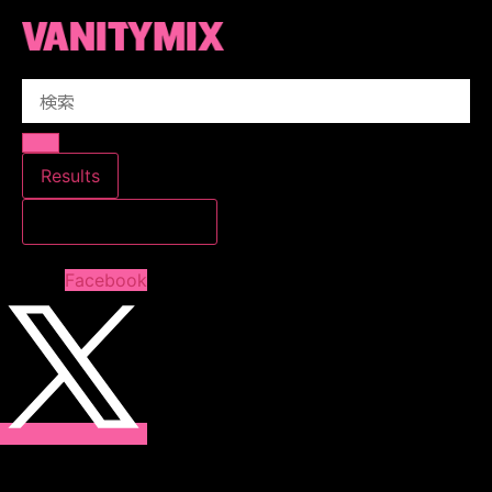
コ
ン
テ
Search
ン
...
ツ
に
ス
Results
キ
すべての結果を見る
ッ
プ
Facebook