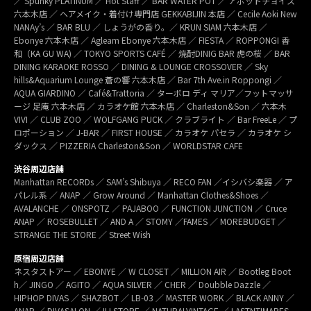
／ Spunky PLATINUM ／ Hot Staff ／ BAR WATER POT ／ アボットチョイス
六本木店 ／ ヘアメイク・着付け専門店 GEKKABIJIN 本店 ／ Cecile Aoki New
NANAy’s ／ BAR BLU ／ しょうがの香り。／ KRUN SIAM 六本木店 ／
Ebonye 六本木店 ／ Agleam Ebonye 六本木店 ／ FIESTA ／ ROPPONGI 香
和（KA GU WA) ／ TOKYO SPORTS CAFÉ ／ 焼酎DINIG BAR 虎の桜 ／ BAR
DINING KARAOKE ROSSO ／ DINING & LOUNGE CROSSOVER ／ Sky
hills&Aquarium Lounge 蒼の響 六本木店 ／ Bar 7th Ave.in Roppongi ／
AQUA GIARDINO ／ Café&Trattoria ／ ターボロ ディ マリア／フットマッサ
ージ 足庵 六本木店 ／ カラオケ館 六本木店 ／ Charleston&Son ／ 六本木
VIVI ／ CLUB ZOO ／ WOLFGANG PUCK ／ クラブライト ／ Bar FreeLe ／ プ
ロポーション ／ J-BAR ／ FIRST HOUSE ／ カラオケ パセラ ／ カラオケ シ
ダックス ／ PIZZERIA Charleston&Son ／ WORLDSTAR CAFE
渋谷周辺店舗
Manhattan RECORDs ／ SAM’s Shibuya ／ RECO FAN ／イシバシ楽器 ／ ア
パレル系 ／ ANAP ／ Grow Around ／ Manhattan Clothes&Shoes ／
AVALANCHE ／ ONSPOTZ ／ PAJABOO ／ FUNCTION JUNCTION ／ Cruce
ANAP ／ ROSEBULLET ／ AND A ／ STOMY ／FAMES ／ MOREBUDGET ／
STRANGE THE STORE ／ Street Wish
原宿周辺店舗
ネスタストアー ／ EBONYE ／ W CLOSET ／ MILLION AIR ／ Bootleg Boot
h／ JINGO ／ AGITO ／ AQUA SILVER ／ CHER ／ Doubble Dazzle ／
HIPHOP DIVAS ／ SHAZBOT ／ LB-03 ／ MASTER WORK ／ BLACK ANNY ／
ANAP ／ DIVASALON ／ ILLSTORE ／ NATURALVINTAGE ／ LASTNTIMARES