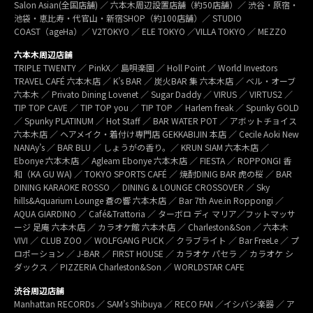
Salon Asian(全国店舗) ／ 六本木周辺設置店舗（約50店舗）／ 渋谷・原宿・
池袋・恵比寿・代官山・新宿SHOP（約100店舗）／ STUDIO
COAST（ageHa）／ V2TOKYO ／ ELE TOKYO ／VILLA TOKYO ／ MEZZO
六本木周辺店舗
TRIPLE TWENTY ／ PinkX／ 島唄楽園 ／ Holl Point ／ World Investors
TRAVEL CAFÉ 六本木店 ／ K’s BAR ／ 炭火BAR 集 六本木店 ／ ベル・オーブ
六本木 ／ Privato Dining Lovenet ／ Sugar Daddy ／ VIRUS ／ VIRTUS2 ／
TIP TOP CAVE ／ TIP TOP you ／ TIP TOP ／ Harlem freak ／ Spunky GOLD
／ Spunky PLATINUM ／ Hot Staff ／ BAR WATER POT ／ アボットチョイス
六本木店 ／ ヘアメイク・着付け専門店 GEKKABIJIN 本店 ／ Cecile Aoki New
NANAy’s ／ BAR BLU ／ しょうがの香り。／ KRUN SIAM 六本木店 ／
Ebonye 六本木店 ／ Agleam Ebonye 六本木店 ／ FIESTA ／ ROPPONGI 香
和（KA GU WA) ／ TOKYO SPORTS CAFÉ ／ 焼酎DINIG BAR 虎の桜 ／ BAR
DINING KARAOKE ROSSO ／ DINING & LOUNGE CROSSOVER ／ Sky
hills&Aquarium Lounge 蒼の響 六本木店 ／ Bar 7th Ave.in Roppongi ／
AQUA GIARDINO ／ Café&Trattoria ／ ターボロ ディ マリア／フットマッサ
ージ 足庵 六本木店 ／ カラオケ館 六本木店 ／ Charleston&Son ／ 六本木
VIVI ／ CLUB ZOO ／ WOLFGANG PUCK ／ クラブライト ／ Bar FreeLe ／ プ
ロポーション ／ J-BAR ／ FIRST HOUSE ／ カラオケ パセラ ／ カラオケ シ
ダックス ／ PIZZERIA Charleston&Son ／ WORLDSTAR CAFE
渋谷周辺店舗
Manhattan RECORDs ／ SAM’s Shibuya ／ RECO FAN ／イシバシ楽器 ／ ア