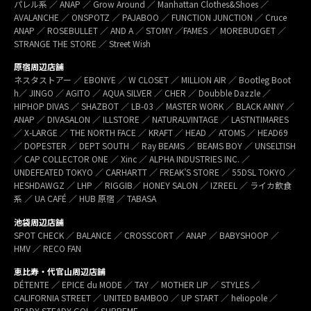
パレル系 ／ ANAP ／ Grow Around ／ Manhattan Clothes&Shoes ／
AVALANCHE ／ ONSPOTZ ／ PAJABOO ／ FUNCTION JUNCTION ／ Cruce
ANAP ／ ROSEBULLET ／ AND A ／ STOMY ／FAMES ／ MOREBUDGET ／
STRANGE THE STORE ／ Street Wish
原宿周辺店舗
ネスタストアー ／ EBONYE ／ W CLOSET ／ MILLION AIR ／ Bootleg Boot
h／ JINGO ／ AGITO ／ AQUA SILVER ／ CHER ／ Doubble Dazzle ／
HIPHOP DIVAS ／ SHAZBOT ／ LB-03 ／ MASTER WORK ／ BLACK ANNY ／
ANAP ／ DIVASALON ／ ILLSTORE ／ NATURALVINTAGE ／ LASTNTIMARES
／ X-LARGE ／ THE NORTH FACE ／ KRAFT ／ HEAD ／ ATOMS ／ HEAD69
／ DOPESTER ／ DEPT SOUTH ／ Ray BEAMS ／ BEAMS BOY ／ UNSELTISH
／ CAP COLLECTOR ONE ／ Xinc ／ ALPHA INDUSTRIES INC. ／
UNDEFEATED TOKYO ／ CARHARTT ／ FREAK’S STORE ／ 55DSL TOKYO ／
HESHDAWGZ ／ LHP ／ RIGGIB／ HONEY SALON ／ IZREEL ／ ライカ飲食
系 ／ UA CAFÉ ／ HUB 原宿 ／ TABASA
池袋周辺店舗
SPOT CHECK ／ BALANCE ／ CROSSCORT ／ ANAP ／ BABYSHOOP ／
HMV ／ RECO FAN
恵比寿・代官山周辺店舗
DÉTENTE ／ EPICE du MODE ／ TAY ／ MOTHER LIP ／ STYLES ／
CALIFORNIA STREET ／ UNITED BAMBOO ／ UP START ／ heliopole ／
READY STEADY GO! ／ SUPREME