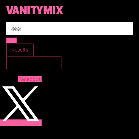
コ
ン
テ
Search
ン
...
ツ
に
ス
Results
キ
すべての結果を見る
ッ
プ
Facebook