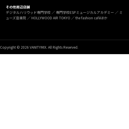
その他周辺店舗
デジタルハリウッド専門学校 ／ 専門学校ESPミュージカルアカデミー ／ ミ
ューズ音楽院 ／ HOLLYWOOD AIR TOKYO ／ the fashion caféほか
Copyright © 2026 VANITYMIX. All Rights Reserved.