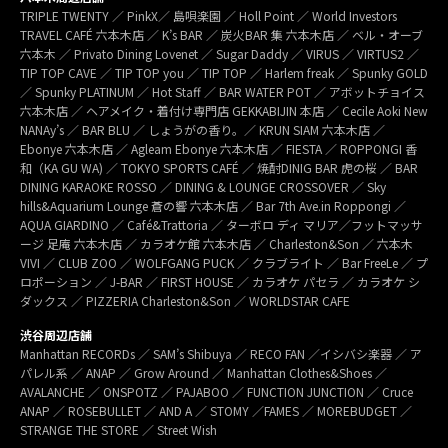
TRIPLE TWENTY ／ PinkX／ 島唄楽園 ／ Holl Point ／ World Investors
TRAVEL CAFÉ 六本木店 ／ K’s BAR ／ 炭火BAR 集 六本木店 ／ ベル・オーブ
六本木 ／ Privato Dining Lovenet ／ Sugar Daddy ／ VIRUS ／ VIRTUS2 ／
TIP TOP CAVE ／ TIP TOP you ／ TIP TOP ／ Harlem freak ／ Spunky GOLD
／ Spunky PLATINUM ／ Hot Staff ／ BAR WATER POT ／ アボットチョイス
六本木店 ／ ヘアメイク・着付け専門店 GEKKABIJIN 本店 ／ Cecile Aoki New
NANAy’s ／ BAR BLU ／ しょうがの香り。／ KRUN SIAM 六本木店 ／
Ebonye 六本木店 ／ Agleam Ebonye 六本木店 ／ FIESTA ／ ROPPONGI 香
和（KA GU WA) ／ TOKYO SPORTS CAFÉ ／ 焼酎DINIG BAR 虎の桜 ／ BAR
DINING KARAOKE ROSSO ／ DINING & LOUNGE CROSSOVER ／ Sky
hills&Aquarium Lounge 蒼の響 六本木店 ／ Bar 7th Ave.in Roppongi ／
AQUA GIARDINO ／ Café&Trattoria ／ ターボロ ディ マリア／フットマッサ
ージ 足庵 六本木店 ／ カラオケ館 六本木店 ／ Charleston&Son ／ 六本木
VIVI ／ CLUB ZOO ／ WOLFGANG PUCK ／ クラブライト ／ Bar FreeLe ／ プ
ロポーション ／ J-BAR ／ FIRST HOUSE ／ カラオケ パセラ ／ カラオケ シ
ダックス ／ PIZZERIA Charleston&Son ／ WORLDSTAR CAFE
渋谷周辺店舗
Manhattan RECORDs ／ SAM’s Shibuya ／ RECO FAN ／イシバシ楽器 ／ ア
パレル系 ／ ANAP ／ Grow Around ／ Manhattan Clothes&Shoes ／
AVALANCHE ／ ONSPOTZ ／ PAJABOO ／ FUNCTION JUNCTION ／ Cruce
ANAP ／ ROSEBULLET ／ AND A ／ STOMY ／FAMES ／ MOREBUDGET ／
STRANGE THE STORE ／ Street Wish