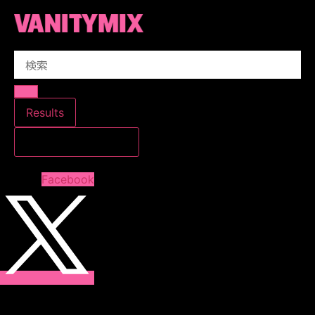
コ
ン
テ
Search
ン
...
ツ
に
ス
Results
キ
すべての結果を見る
ッ
プ
Facebook