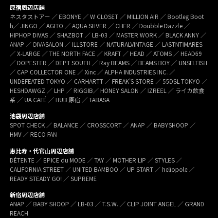
原宿周辺店舗
ネスタストアー ／ EBONYE ／ W CLOSET ／ MILLION AIR ／ Bootleg Boot
h／ JINGO ／ AGITO ／ AQUA SILVER ／ CHER ／ Doubble Dazzle ／
HIPHOP DIVAS ／ SHAZBOT ／ LB-03 ／ MASTER WORK ／ BLACK ANNY ／
ANAP ／ DIVASALON ／ ILLSTORE ／ NATURALVINTAGE ／ LASTNTIMARES
／ X-LARGE ／ THE NORTH FACE ／ KRAFT ／ HEAD ／ ATOMS ／ HEAD69
／ DOPESTER ／ DEPT SOUTH ／ Ray BEAMS ／ BEAMS BOY ／ UNSELTISH
／ CAP COLLECTOR ONE ／ Xinc ／ ALPHA INDUSTRIES INC. ／
UNDEFEATED TOKYO ／ CARHARTT ／ FREAK’S STORE ／ 55DSL TOKYO ／
HESHDAWGZ ／ LHP ／ RIGGIB／ HONEY SALON ／ IZREEL ／ ライカ飲食
系 ／ UA CAFÉ ／ HUB 原宿 ／ TABASA
池袋周辺店舗
SPOT CHECK ／ BALANCE ／ CROSSCORT ／ ANAP ／ BABYSHOOP ／
HMV ／ RECO FAN
恵比寿・代官山周辺店舗
DÉTENTE ／ EPICE du MODE ／ TAY ／ MOTHER LIP ／ STYLES ／
CALIFORNIA STREET ／ UNITED BAMBOO ／ UP START ／ heliopole ／
READY STEADY GO! ／ SUPREME
新宿周辺店舗
ANAP ／ BABY SHOOP ／ LB-03 ／ T.S.W. ／ CLIP JOINT ANGEL ／ GRAND
REACH