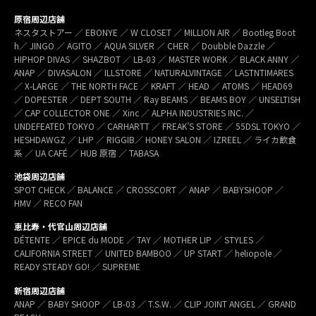
原宿周辺店舗
ネスタストアー ／ EBONYE ／ W CLOSET ／ MILLION AIR ／ Bootleg Boot
h／ JINGO ／ AGITO ／ AQUA SILVER ／ CHER ／ Doubble Dazzle ／
HIPHOP DIVAS ／ SHAZBOT ／ LB-03 ／ MASTER WORK ／ BLACK ANNY ／
ANAP ／ DIVASALON ／ ILLSTORE ／ NATURALVINTAGE ／ LASTNTIMARES
／ X-LARGE ／ THE NORTH FACE ／ KRAFT ／ HEAD ／ ATOMS ／ HEAD69
／ DOPESTER ／ DEPT SOUTH ／ Ray BEAMS ／ BEAMS BOY ／ UNSELTISH
／ CAP COLLECTOR ONE ／ Xinc ／ ALPHA INDUSTRIES INC. ／
UNDEFEATED TOKYO ／ CARHARTT ／ FREAK’S STORE ／ 55DSL TOKYO ／
HESHDAWGZ ／ LHP ／ RIGGIB／ HONEY SALON ／ IZREEL ／ ライカ飲食
系 ／ UA CAFÉ ／ HUB 原宿 ／ TABASA
池袋周辺店舗
SPOT CHECK ／ BALANCE ／ CROSSCORT ／ ANAP ／ BABYSHOOP ／
HMV ／ RECO FAN
恵比寿・代官山周辺店舗
DÉTENTE ／ EPICE du MODE ／ TAY ／ MOTHER LIP ／ STYLES ／
CALIFORNIA STREET ／ UNITED BAMBOO ／ UP START ／ heliopole ／
READY STEADY GO! ／ SUPREME
新宿周辺店舗
ANAP ／ BABY SHOOP ／ LB-03 ／ T.S.W. ／ CLIP JOINT ANGEL ／ GRAND