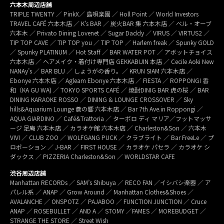
六本木周辺店舗
TRIPLE TWENTY ／ PinkX／ 島唄楽園 ／ Holl Point ／ World Investors
TRAVEL CAFÉ 六本木店 ／ K’s BAR ／ 炭火BAR 集 六本木店 ／ ベル・オーブ
六本木 ／ Privato Dining Lovenet ／ Sugar Daddy ／ VIRUS ／ VIRTUS2 ／
TIP TOP CAVE ／ TIP TOP you ／ TIP TOP ／ Harlem freak ／ Spunky GOLD
／ Spunky PLATINUM ／ Hot Staff ／ BAR WATER POT ／ アボットチョイス
六本木店 ／ ヘアメイク・着付け専門店 GEKKABIJIN 本店 ／ Cecile Aoki New
NANAy’s ／ BAR BLU ／ しょうがの香り。／ KRUN SIAM 六本木店 ／
Ebonye 六本木店 ／ Agleam Ebonye 六本木店 ／ FIESTA ／ ROPPONGI 香
和（KA GU WA) ／ TOKYO SPORTS CAFÉ ／ 焼酎DINIG BAR 虎の桜 ／ BAR
DINING KARAOKE ROSSO ／ DINING & LOUNGE CROSSOVER ／ Sky
hills&Aquarium Lounge 蒼の響 六本木店 ／ Bar 7th Ave.in Roppongi ／
AQUA GIARDINO ／ Café&Trattoria ／ ターボロ ディ マリア／フットマッサ
ージ 足庵 六本木店 ／ カラオケ館 六本木店 ／ Charleston&Son ／ 六本木
VIVI ／ CLUB ZOO ／ WOLFGANG PUCK ／ クラブライト ／ Bar FreeLe ／ プ
ロポーション ／ J-BAR ／ FIRST HOUSE ／ カラオケ パセラ ／ カラオケ シ
ダックス ／ PIZZERIA Charleston&Son ／ WORLDSTAR CAFE
渋谷周辺店舗
Manhattan RECORDs ／ SAM’s Shibuya ／ RECO FAN ／イシバシ楽器 ／ ア
パレル系 ／ ANAP ／ Grow Around ／ Manhattan Clothes&Shoes ／
AVALANCHE ／ ONSPOTZ ／ PAJABOO ／ FUNCTION JUNCTION ／ Cruce
ANAP ／ ROSEBULLET ／ AND A ／ STOMY ／FAMES ／ MOREBUDGET ／
STRANGE THE STORE ／ Street Wish