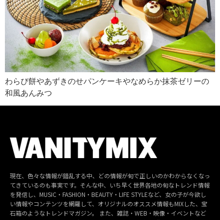
わらび餅やあずきのせパンケーキやなめらか抹茶ゼリーの
和風あんみつ
現在、色々な情報が錯乱する中、どの情報が旬で正しいのかわからなくなっ
てきているのも事実です。そんな中、いち早く世界各地の旬なトレンド情報
を発信し、MUSIC・FASHION・BEAUTY・LIFE STYLEなど、女の子が今欲し
い情報やコンテンツを網羅して、オリジナルのオススメ情報もMIXした、宝
石箱のようなトレンドマガジン。 また、雑誌・WEB・映像・イベントなど