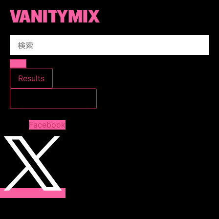
コ
ン
テ
Search
ン
...
ツ
に
ス
Results
キ
すべての結果を見る
ッ
プ
Facebook