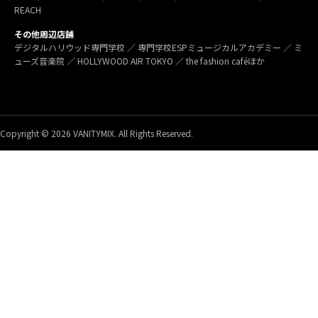
REACH
その他周辺店舗
デジタルハリウッド専門学校 ／ 専門学校ESPミュージカルアカデミー ／ ミ
ューズ音楽院 ／ HOLLYWOOD AIR TOKYO ／ the fashion caféほか
Copyright © 2026 VANITYMIX. All Rights Reserved.