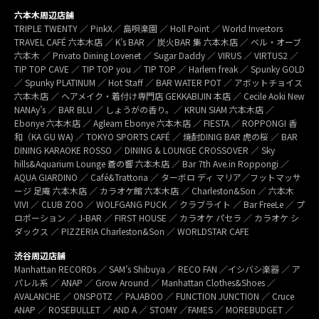
六本木周辺店舗
TRIPLE TWENTY ／ PinkX／ 島唄楽園 ／ Holl Point ／ World Investors
TRAVEL CAFÉ 六本木店 ／ K’s BAR ／ 炭火BAR 集 六本木店 ／ ベル・オーブ
六本木 ／ Privato Dining Lovenet ／ Sugar Daddy ／ VIRUS ／ VIRTUS2 ／
TIP TOP CAVE ／ TIP TOP you ／ TIP TOP ／ Harlem freak ／ Spunky GOLD
／ Spunky PLATINUM ／ Hot Staff ／ BAR WATER POT ／ アボットチョイス
六本木店 ／ ヘアメイク・着付け専門店 GEKKABIJIN 本店 ／ Cecile Aoki New
NANAy’s ／ BAR BLU ／ しょうがの香り。／ KRUN SIAM 六本木店 ／
Ebonye 六本木店 ／ Agleam Ebonye 六本木店 ／ FIESTA ／ ROPPONGI 香
和（KA GU WA) ／ TOKYO SPORTS CAFÉ ／ 焼酎DINIG BAR 虎の桜 ／ BAR
DINING KARAOKE ROSSO ／ DINING & LOUNGE CROSSOVER ／ Sky
hills&Aquarium Lounge 蒼の響 六本木店 ／ Bar 7th Ave.in Roppongi ／
AQUA GIARDINO ／ Café&Trattoria ／ ターボロ ディ マリア／フットマッサ
ージ 足庵 六本木店 ／ カラオケ館 六本木店 ／ Charleston&Son ／ 六本木
VIVI ／ CLUB ZOO ／ WOLFGANG PUCK ／ クラブライト ／ Bar FreeLe ／ プ
ロポーション ／ J-BAR ／ FIRST HOUSE ／ カラオケ パセラ ／ カラオケ シ
ダックス ／ PIZZERIA Charleston&Son ／ WORLDSTAR CAFE
渋谷周辺店舗
Manhattan RECORDs ／ SAM’s Shibuya ／ RECO FAN ／イシバシ楽器 ／ ア
パレル系 ／ ANAP ／ Grow Around ／ Manhattan Clothes&Shoes ／
AVALANCHE ／ ONSPOTZ ／ PAJABOO ／ FUNCTION JUNCTION ／ Cruce
ANAP ／ ROSEBULLET ／ AND A ／ STOMY ／FAMES ／ MOREBUDGET ／