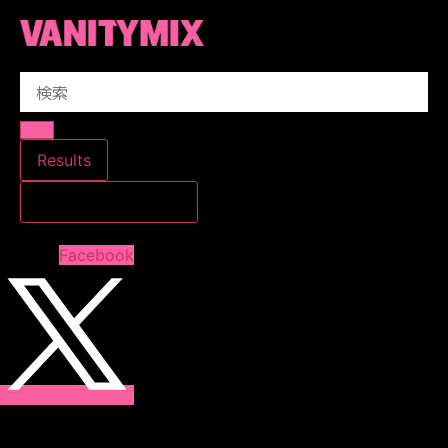
コ
ン
テ
Search
ン
...
ツ
に
ス
Results
キ
すべての結果を見る
ッ
プ
Facebook