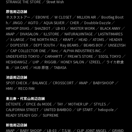
STRANGE THE STORE ／ Street Wish
原宿周辺店舗
ネスタストアー ／ EBONYE ／ W CLOSET ／ MILLION AIR ／ Bootleg Boot
h／ JINGO ／ AGITO ／ AQUA SILVER ／ CHER ／ Doubble Dazzle ／
HIPHOP DIVAS ／ SHAZBOT ／ LB-03 ／ MASTER WORK ／ BLACK ANNY ／
ANAP ／ DIVASALON ／ ILLSTORE ／ NATURALVINTAGE ／ LASTNTIMARES
／ X-LARGE ／ THE NORTH FACE ／ KRAFT ／ HEAD ／ ATOMS ／ HEAD69
／ DOPESTER ／ DEPT SOUTH ／ Ray BEAMS ／ BEAMS BOY ／ UNSELTISH
／ CAP COLLECTOR ONE ／ Xinc ／ ALPHA INDUSTRIES INC. ／
UNDEFEATED TOKYO ／ CARHARTT ／ FREAK’S STORE ／ 55DSL TOKYO ／
HESHDAWGZ ／ LHP ／ RIGGIB／ HONEY SALON ／ IZREEL ／ ライカ飲食
系 ／ UA CAFÉ ／ HUB 原宿 ／ TABASA
池袋周辺店舗
SPOT CHECK ／ BALANCE ／ CROSSCORT ／ ANAP ／ BABYSHOOP ／
HMV ／ RECO FAN
恵比寿・代官山周辺店舗
DÉTENTE ／ EPICE du MODE ／ TAY ／ MOTHER LIP ／ STYLES ／
CALIFORNIA STREET ／ UNITED BAMBOO ／ UP START ／ heliopole ／
READY STEADY GO! ／ SUPREME
新宿周辺店舗
ANAP ／ BABY SHOOP ／ LB-03 ／ T.S.W. ／ CLIP JOINT ANGEL ／ GRAND