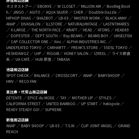
原宿周辺店舗
ネスタストアー ／ EBONYE ／ W CLOSET ／ MILLION AIR ／ Bootleg Boot
h／ JINGO ／ AGITO ／ AQUA SILVER ／ CHER ／ Doubble Dazzle ／
HIPHOP DIVAS ／ SHAZBOT ／ LB-03 ／ MASTER WORK ／ BLACK ANNY ／
ANAP ／ DIVASALON ／ ILLSTORE ／ NATURALVINTAGE ／ LASTNTIMARES
／ X-LARGE ／ THE NORTH FACE ／ KRAFT ／ HEAD ／ ATOMS ／ HEAD69
／ DOPESTER ／ DEPT SOUTH ／ Ray BEAMS ／ BEAMS BOY ／ UNSELTISH
／ CAP COLLECTOR ONE ／ Xinc ／ ALPHA INDUSTRIES INC. ／
UNDEFEATED TOKYO ／ CARHARTT ／ FREAK’S STORE ／ 55DSL TOKYO ／
HESHDAWGZ ／ LHP ／ RIGGIB／ HONEY SALON ／ IZREEL ／ ライカ飲食
系 ／ UA CAFÉ ／ HUB 原宿 ／ TABASA
池袋周辺店舗
SPOT CHECK ／ BALANCE ／ CROSSCORT ／ ANAP ／ BABYSHOOP ／
HMV ／ RECO FAN
恵比寿・代官山周辺店舗
DÉTENTE ／ EPICE du MODE ／ TAY ／ MOTHER LIP ／ STYLES ／
CALIFORNIA STREET ／ UNITED BAMBOO ／ UP START ／ heliopole ／
READY STEADY GO! ／ SUPREME
新宿周辺店舗
ANAP ／ BABY SHOOP ／ LB-03 ／ T.S.W. ／ CLIP JOINT ANGEL ／ GRAND
REACH