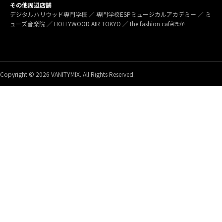
その他周辺店舗
デジタルハリウッド専門学校 ／ 専門学校ESPミュージカルアカデミー ／ ミ
ューズ音楽院 ／ HOLLYWOOD AIR TOKYO ／ the fashion caféほか
Copyright © 2026 VANITYMIX. All Rights Reserved.