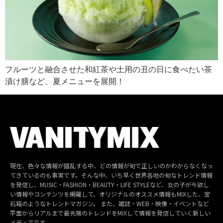
フルーツと融合させた和紅茶や土用の丑の日に食べたい茶
漬け膳など、夏メニューを展開！
現在、色々な情報が錯乱する中、どの情報が旬で正しいのかわからなくなっ
てきているのも事実です。そんな中、いち早く世界各地の旬なトレンド情報
を発信し、MUSIC・FASHION・BEAUTY・LIFE STYLEなど、女の子が今欲し
い情報やコンテンツを網羅して、オリジナルのオススメ情報もMIXした、宝
石箱のようなトレンドマガジン。 また、雑誌・WEB・映像・イベントなど
平面からリアルまで最先端のトレンドをMIXして情報を発信していく新しい
メディアです