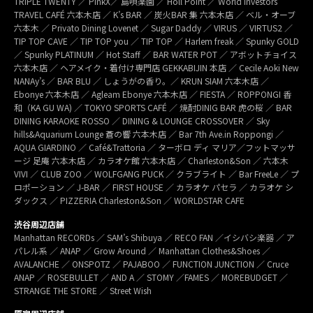
TRIPLE TWENTY ／ PinkX／ 島唄楽園 ／ Holl Point ／ World Investors
TRAVEL CAFÉ 六本木店 ／ K’s BAR ／ 炭火BAR 集 六本木店 ／ ベル・オーブ
六本木 ／ Privato Dining Lovenet ／ Sugar Daddy ／ VIRUS ／ VIRTUS2 ／
TIP TOP CAVE ／ TIP TOP you ／ TIP TOP ／ Harlem freak ／ Spunky GOLD
／ Spunky PLATINUM ／ Hot Staff ／ BAR WATER POT ／ アボットチョイス
六本木店 ／ ヘアメイク・着付け専門店 GEKKABIJIN 本店 ／ Cecile Aoki New
NANAy’s ／ BAR BLU ／ しょうがの香り。／ KRUN SIAM 六本木店 ／
Ebonye 六本木店 ／ Agleam Ebonye 六本木店 ／ FIESTA ／ ROPPONGI 香
和（KA GU WA) ／ TOKYO SPORTS CAFÉ ／ 焼酎DINIG BAR 虎の桜 ／ BAR
DINING KARAOKE ROSSO ／ DINING & LOUNGE CROSSOVER ／ Sky
hills&Aquarium Lounge 蒼の響 六本木店 ／ Bar 7th Ave.in Roppongi ／
AQUA GIARDINO ／ Café&Trattoria ／ ターボロ ディ マリア／フットマッサ
ージ 足庵 六本木店 ／ カラオケ館 六本木店 ／ Charleston&Son ／ 六本木
VIVI ／ CLUB ZOO ／ WOLFGANG PUCK ／ クラブライト ／ Bar FreeLe ／ プ
ロポーション ／ J-BAR ／ FIRST HOUSE ／ カラオケ パセラ ／ カラオケ シ
ダックス ／ PIZZERIA Charleston&Son ／ WORLDSTAR CAFE
渋谷周辺店舗
Manhattan RECORDs ／ SAM’s Shibuya ／ RECO FAN ／イシバシ楽器 ／ ア
パレル系 ／ ANAP ／ Grow Around ／ Manhattan Clothes&Shoes ／
AVALANCHE ／ ONSPOTZ ／ PAJABOO ／ FUNCTION JUNCTION ／ Cruce
ANAP ／ ROSEBULLET ／ AND A ／ STOMY ／FAMES ／ MOREBUDGET ／
STRANGE THE STORE ／ Street Wish