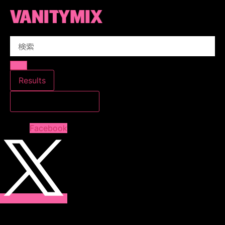
コ
ン
テ
Search
ン
...
ツ
に
ス
Results
キ
すべての結果を見る
ッ
プ
Facebook